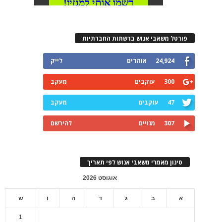
פורטל משאבי אנוש ברשתות החברתיות
24,924
אוהדים
לייק
300
עוקבים
מעקב
47
עוקבים
מעקב
307
מנויים
להירשם
סינון מאמרי משאבי אנוש לפי תאריך
אוגוסט 2026
א
ב
ג
ד
ה
ו
ש
1