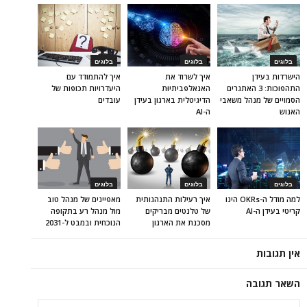
בלוגים
בלוגים
בלוגים
הישרדות בעידן
איך לשרוד את
איך להתמודד עם
התהפוכות: 3 האתגרים
האנאלפביתיוּת
היעדרויות תכופות של
הסמויים של מנהל משאבי
הדיגיטלית בארגון בעידן
עובדים
האנוש
ה-AI
בלוגים
בלוגים
בלוגים
למה מודל ה-OKRs הינו
איך רעילות התנהגותית
מאפיינים של מנהל טוב
קריטי בעידן ה-AI
של טלנטים מבריקים
מול מנהל רע בתקופה
מסכנת את הארגון
הנוכחית ובמבט ל-2031
אין תגובות
השאר תגובה