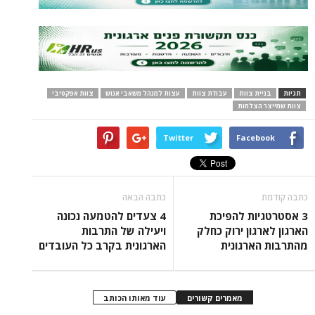
תגיות
בניית צוות
עבודת צוות
עצות למנהל משאבי אנוש
צוות אפקטיבי
צוות שמייצר הצלחות
Twitter
Facebook
כתבה קודמת
כתבה הבאה
3 אסטרטגיות להפיכת
4 צעדים להטמעה נכונה
הארגון לארגון ירוק כחלק
ויעילה של התרבות
מהתרבות הארגונית
הארגונית בקרב כל העובדים
מאמרים קשורים
עוד מאותו הכותב