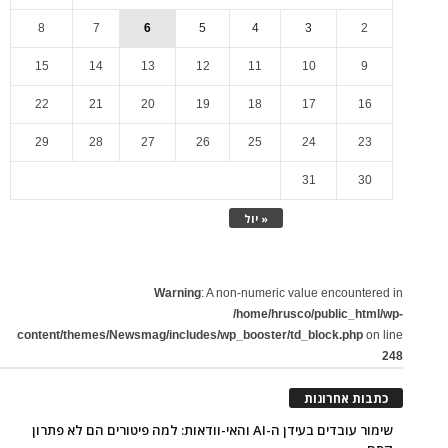
8
7
6
5
4
3
2
15
14
13
12
11
10
9
22
21
20
19
18
17
16
29
28
27
26
25
24
23
31
30
« יול
Warning
: A non-numeric value encountered in
/home/hrusco/public_html/wp-
content/themes/Newsmag/includes/wp_booster/td_block.php
on line
248
כתבות אחרונות
שימור עובדים בעידן ה-AI והאי-וודאות: למה פיטורים הם לא פתרון