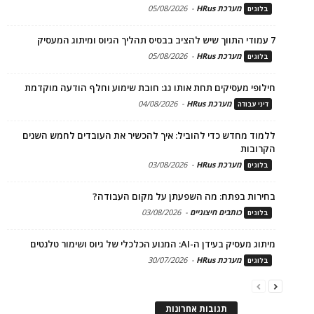
מערכת HRus
-
05/08/2026
בלוגים
7 עמודי התווך שיש להציב בבסיס תהליך הגיוס ומיתוג המעסיק
מערכת HRus
-
05/08/2026
בלוגים
חילופי מעסיקים תחת אותו גג: חובת שימוע וחלף הודעה מוקדמת
מערכת HRus
-
04/08/2026
דיני עבודה
ללמוד מחדש כדי להוביל: איך להכשיר את העובדים לחמש השנים
הקרובות
מערכת HRus
-
03/08/2026
בלוגים
בחירות בפתח: מה השפעתן על מקום העבודה?
כותבים חיצוניים
-
03/08/2026
בלוגים
מיתוג מעסיק בעידן ה-AI: המנוע הכלכלי של גיוס ושימור טלנטים
מערכת HRus
-
30/07/2026
בלוגים
תגובות אחרונות