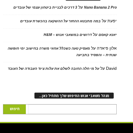
על
Nano Banana 2 Pro
3 דרכים לבניית ביטחון עצמי של עובדים
יפעת
על
במה מתבטא ההחזר על ההשקעה בהכשרת עובדים
על
יאנא קאסם
דרושים במשאבי אנוש – H&M
אלון פיאדה
על
מעסיק טעה כשכלל אחוזי משרה בחישוב ימי חופשה
שנתית – והפסיד בתביעה
David
על
על מי חלה החובה לשלם את עלות ציוד העבודה של העובד
מנהל משאבי אנוש החיפוש שלך מתחיל כאן…