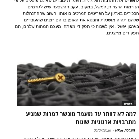
להשריש את התרבות הארגונית: העמדת עובדים שאינם פועלים על פי
הנורמות הרצויות, למשל, במקום. עקב ההשפעה שיש לגורמים
הבכירים בארגון על הפריטים המרכיבים אותו, חשוב שההתנהלות
שלהם תהיה מושכלת ותבטא את האופן בו הם רוצים שהעובדים
בארגון יפעלו: אין לשכוח כי תפקידי מפתח, מעצם המהות שלהם, הם
תפקידים מייצגים.
בלוגים
למה לא לוותר על מועמד מוכשר למרות שמגיע
מתרבויות ארגוניות שונות
מערכת HRus
-
06/07/2026
האם מועמד מוכשר שהגיע מתרבות ארגונית שונה עלול בהכרח