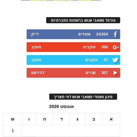
פורטל משאבי אנוש ברשתות החברתיות
24,924
אוהדים
לייק
300
עוקבים
מעקב
47
עוקבים
מעקב
307
מנויים
להירשם
סינון מאמרי משאבי אנוש לפי תאריך
אוגוסט 2026
א
ב
ג
ד
ה
ו
ש
1