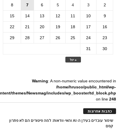
8
7
6
5
4
3
2
15
14
13
12
11
10
9
22
21
20
19
18
17
16
29
28
27
26
25
24
23
31
30
« יול
Warning
: A non-numeric value encountered in
/home/hrusco/public_html/wp-
ntent/themes/Newsmag/includes/wp_booster/td_block.php
on line
248
כתבות אחרונות
שימור עובדים בעידן ה-AI והאי-וודאות: למה פיטורים הם לא פתרון
קסם