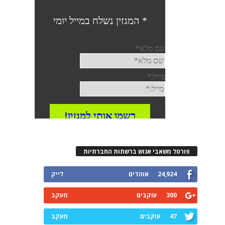
פורטל משאבי אנוש ברשתות החברתיות
24,924
אוהדים
לייק
300
עוקבים
מעקב
47
עוקבים
מעקב