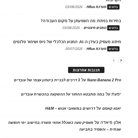
מערכת HRus
-
03/08/2026
בלוגים
בחירות בפתח: מה השפעתן על מקום העבודה?
כותבים חיצוניים
-
03/08/2026
בלוגים
מיתוג מעסיק בעידן ה-AI: המנוע הכלכלי של גיוס ושימור טלנטים
מערכת HRus
-
30/07/2026
בלוגים
תגובות אחרונות
על
Nano Banana 2 Pro
3 דרכים לבניית ביטחון עצמי של עובדים
יפעת
על
במה מתבטא ההחזר על ההשקעה בהכשרת עובדים
על
יאנא קאסם
דרושים במשאבי אנוש – H&M
אלון פיאדה
על
מעסיק טעה כשכלל אחוזי משרה בחישוב ימי חופשה
שנתית – והפסיד בתביעה