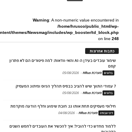
Warning
: A non-numeric value encountered in
/home/hrusco/public_html/wp-
ntent/themes/Newsmag/includes/wp_booster/td_block.php
on line
248
כתבות אחרונות
שימור עובדים בעידן ה-AI והאי-וודאות: למה פיטורים הם לא פתרון
קסם
מערכת HRus
-
05/08/2026
בלוגים
7 עמודי התווך שיש להציב בבסיס תהליך הגיוס ומיתוג המעסיק
מערכת HRus
-
05/08/2026
בלוגים
חילופי מעסיקים תחת אותו גג: חובת שימוע וחלף הודעה מוקדמת
מערכת HRus
-
04/08/2026
דיני עבודה
ללמוד מחדש כדי להוביל: איך להכשיר את העובדים לחמש השנים
הקרובות