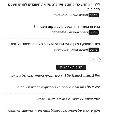
ללמוד מחדש כדי להוביל: איך להכשיר את העובדים לחמש השנים
הקרובות
מערכת HRus
-
03/08/2026
בלוגים
בחירות בפתח: מה השפעתן על מקום העבודה?
כותבים חיצוניים
-
03/08/2026
בלוגים
מיתוג מעסיק בעידן ה-AI: המנוע הכלכלי של גיוס ושימור טלנטים
מערכת HRus
-
30/07/2026
בלוגים
תגובות אחרונות
על
Nano Banana 2 Pro
3 דרכים לבניית ביטחון עצמי של עובדים
יפעת
על
במה מתבטא ההחזר על ההשקעה בהכשרת עובדים
על
יאנא קאסם
דרושים במשאבי אנוש – H&M
אלון פיאדה
על
מעסיק טעה כשכלל אחוזי משרה בחישוב ימי חופשה