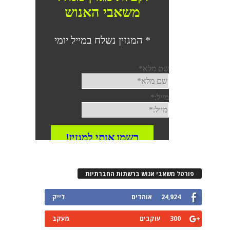
פורטל משאבי אנוש ברשתות החברתיות
24,924
אוהדים
לייק
300
עוקבים
מעקב