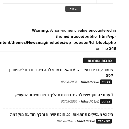
« יול
Warning
: A non-numeric value encountered in
/home/hrusco/public_html/wp-
ntent/themes/Newsmag/includes/wp_booster/td_block.php
on line
248
כתבות אחרונות
שימור עובדים בעידן ה-AI והאי-וודאות: למה פיטורים הם לא פתרון
קסם
מערכת HRus
-
05/08/2026
בלוגים
7 עמודי התווך שיש להציב בבסיס תהליך הגיוס ומיתוג המעסיק
מערכת HRus
-
05/08/2026
בלוגים
חילופי מעסיקים תחת אותו גג: חובת שימוע וחלף הודעה מוקדמת
מערכת HRus
-
04/08/2026
דיני עבודה