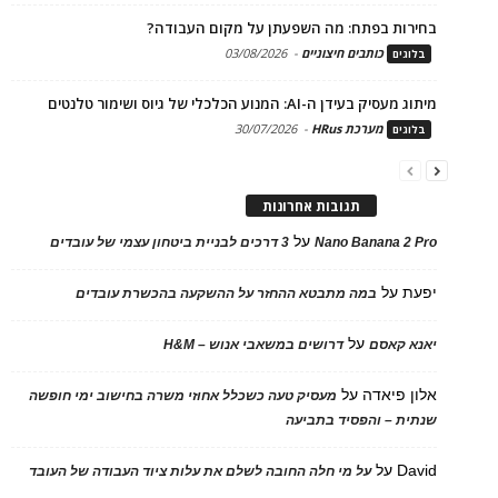
בחירות בפתח: מה השפעתן על מקום העבודה?
כותבים חיצוניים
-
03/08/2026
בלוגים
מיתוג מעסיק בעידן ה-AI: המנוע הכלכלי של גיוס ושימור טלנטים
מערכת HRus
-
30/07/2026
בלוגים
תגובות אחרונות
על
Nano Banana 2 Pro
3 דרכים לבניית ביטחון עצמי של עובדים
יפעת
על
במה מתבטא ההחזר על ההשקעה בהכשרת עובדים
על
יאנא קאסם
דרושים במשאבי אנוש – H&M
אלון פיאדה
על
מעסיק טעה כשכלל אחוזי משרה בחישוב ימי חופשה
שנתית – והפסיד בתביעה
David
על
על מי חלה החובה לשלם את עלות ציוד העבודה של העובד