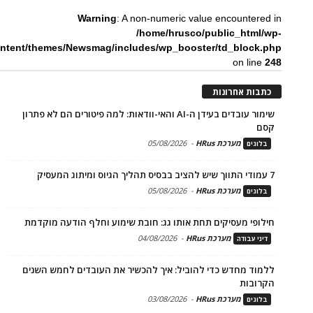
Warning
: A non-numeric value encountered in
/home/hrusco/public_html/wp-
ntent/themes/Newsmag/includes/wp_booster/td_block.php
on line
248
כתבות אחרונות
שימור עובדים בעידן ה-AI והאי-וודאות: למה פיטורים הם לא פתרון
קסם
מערכת HRus
-
05/08/2026
בלוגים
7 עמודי התווך שיש להציב בבסיס תהליך הגיוס ומיתוג המעסיק
מערכת HRus
-
05/08/2026
בלוגים
חילופי מעסיקים תחת אותו גג: חובת שימוע וחלף הודעה מוקדמת
מערכת HRus
-
04/08/2026
דיני עבודה
ללמוד מחדש כדי להוביל: איך להכשיר את העובדים לחמש השנים
הקרובות
מערכת HRus
-
03/08/2026
בלוגים