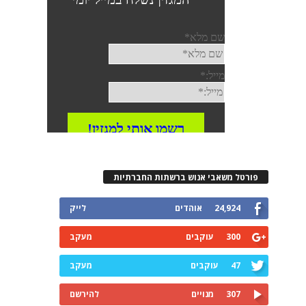
פורטל משאבי אנוש ברשתות החברתיות
24,924
אוהדים
לייק
300
עוקבים
מעקב
47
עוקבים
מעקב
307
מנויים
להירשם