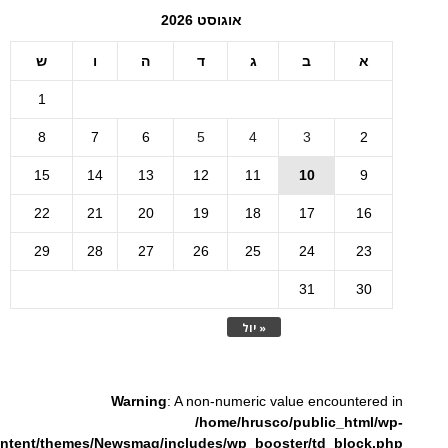
אוגוסט 2026
א
ב
ג
ד
ה
ו
ש
1
8
7
6
5
4
3
2
15
14
13
12
11
10
9
22
21
20
19
18
17
16
29
28
27
26
25
24
23
31
30
« יול
Warning
: A non-numeric value encountered in
/home/hrusco/public_html/wp-
ntent/themes/Newsmag/includes/wp_booster/td_block.php