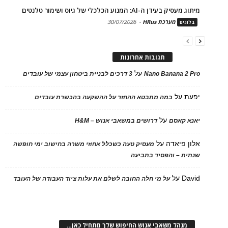
מיתוג מעסיק בעידן ה-AI: המנוע הכלכלי של גיוס ושימור טלנטים
מערכת HRus
-
30/07/2026
בלוגים
תגובות אחרונות
על
Nano Banana 2 Pro
3 דרכים לבניית ביטחון עצמי של עובדים
יפעת
על
במה מתבטא ההחזר על ההשקעה בהכשרת עובדים
על
יאנא קאסם
דרושים במשאבי אנוש – H&M
אלון פיאדה
על
מעסיק טעה כשכלל אחוזי משרה בחישוב ימי חופשה
שנתית – והפסיד בתביעה
David
על
על מי חלה החובה לשלם את עלות ציוד העבודה של העובד
מנהל משאבי אנוש החיפוש שלך מתחיל כאן…