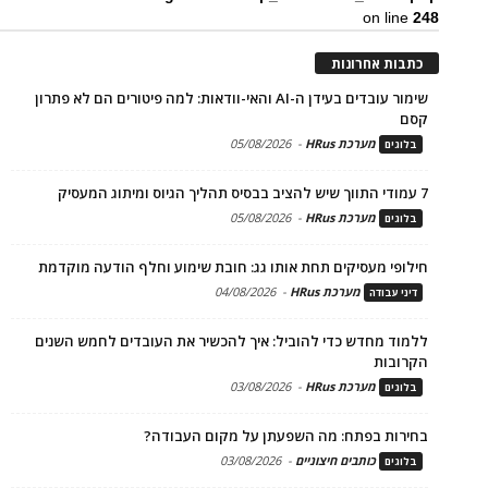
on line
248
כתבות אחרונות
שימור עובדים בעידן ה-AI והאי-וודאות: למה פיטורים הם לא פתרון
קסם
מערכת HRus
-
05/08/2026
בלוגים
7 עמודי התווך שיש להציב בבסיס תהליך הגיוס ומיתוג המעסיק
מערכת HRus
-
05/08/2026
בלוגים
חילופי מעסיקים תחת אותו גג: חובת שימוע וחלף הודעה מוקדמת
מערכת HRus
-
04/08/2026
דיני עבודה
ללמוד מחדש כדי להוביל: איך להכשיר את העובדים לחמש השנים
הקרובות
מערכת HRus
-
03/08/2026
בלוגים
בחירות בפתח: מה השפעתן על מקום העבודה?
כותבים חיצוניים
-
03/08/2026
בלוגים