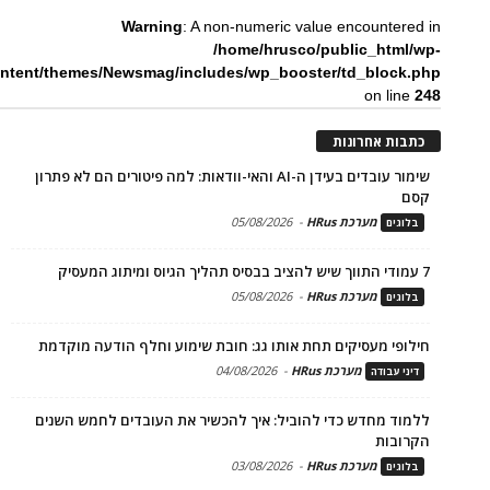
Warning
: A non-numeric value encountered in
/home/hrusco/public_html/wp-
ntent/themes/Newsmag/includes/wp_booster/td_block.php
on line
248
כתבות אחרונות
שימור עובדים בעידן ה-AI והאי-וודאות: למה פיטורים הם לא פתרון
קסם
מערכת HRus
-
05/08/2026
בלוגים
7 עמודי התווך שיש להציב בבסיס תהליך הגיוס ומיתוג המעסיק
מערכת HRus
-
05/08/2026
בלוגים
חילופי מעסיקים תחת אותו גג: חובת שימוע וחלף הודעה מוקדמת
מערכת HRus
-
04/08/2026
דיני עבודה
ללמוד מחדש כדי להוביל: איך להכשיר את העובדים לחמש השנים
הקרובות
מערכת HRus
-
03/08/2026
בלוגים