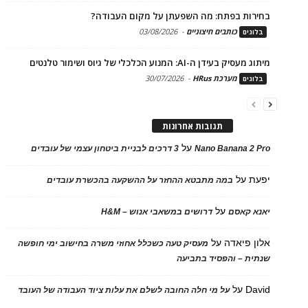
בחירות בפתח: מה השפעתן על מקום העבודה?
כותבים חיצוניים
-
03/08/2026
בלוגים
מיתוג מעסיק בעידן ה-AI: המנוע הכלכלי של גיוס ושימור טלנטים
מערכת HRus
-
30/07/2026
בלוגים
תגובות אחרונות
על
Nano Banana 2 Pro
3 דרכים לבניית ביטחון עצמי של עובדים
יפעת
על
במה מתבטא ההחזר על ההשקעה בהכשרת עובדים
על
יאנא קאסם
דרושים במשאבי אנוש – H&M
אלון פיאדה
על
מעסיק טעה כשכלל אחוזי משרה בחישוב ימי חופשה
שנתית – והפסיד בתביעה
David
על
על מי חלה החובה לשלם את עלות ציוד העבודה של העובד