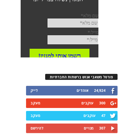
פורטל משאבי אנוש ברשתות החברתיות
24,924
אוהדים
לייק
300
עוקבים
מעקב
47
עוקבים
מעקב
307
מנויים
להירשם