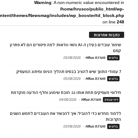
Warning
: A non-numeric value encountered in
/home/hrusco/public_html/wp-
ntent/themes/Newsmag/includes/wp_booster/td_block.php
on line
248
כתבות אחרונות
שימור עובדים בעידן ה-AI והאי-וודאות: למה פיטורים הם לא פתרון
קסם
מערכת HRus
-
05/08/2026
בלוגים
7 עמודי התווך שיש להציב בבסיס תהליך הגיוס ומיתוג המעסיק
מערכת HRus
-
05/08/2026
בלוגים
חילופי מעסיקים תחת אותו גג: חובת שימוע וחלף הודעה מוקדמת
מערכת HRus
-
04/08/2026
דיני עבודה
ללמוד מחדש כדי להוביל: איך להכשיר את העובדים לחמש השנים
הקרובות
מערכת HRus
-
03/08/2026
בלוגים