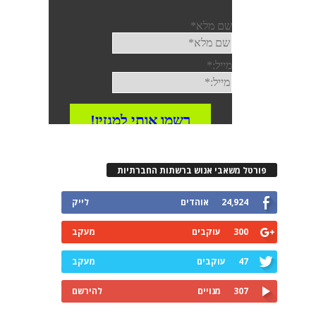
פורטל משאבי אנוש ברשתות החברתיות
24,924
אוהדים
לייק
300
עוקבים
מעקב
47
עוקבים
מעקב
307
מנויים
להירשם