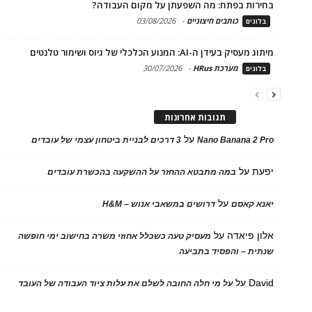
בחירות בפתח: מה השפעתן על מקום העבודה?
כותבים חיצוניים
-
03/08/2026
בלוגים
מיתוג מעסיק בעידן ה-AI: המנוע הכלכלי של גיוס ושימור טלנטים
מערכת HRus
-
30/07/2026
בלוגים
תגובות אחרונות
על
Nano Banana 2 Pro
3 דרכים לבניית ביטחון עצמי של עובדים
יפעת
על
במה מתבטא ההחזר על ההשקעה בהכשרת עובדים
על
יאנא קאסם
דרושים במשאבי אנוש – H&M
אלון פיאדה
על
מעסיק טעה כשכלל אחוזי משרה בחישוב ימי חופשה
שנתית – והפסיד בתביעה
David
על
על מי חלה החובה לשלם את עלות ציוד העבודה של העובד