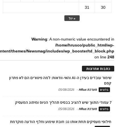
31
30
« יול
Warning
: A non-numeric value encountered in
/home/hrusco/public_html/wp-
ntent/themes/Newsmag/includes/wp_booster/td_block.php
on line
248
כתבות אחרונות
שימור עובדים בעידן ה-AI והאי-וודאות: למה פיטורים הם לא פתרון
קסם
מערכת HRus
-
05/08/2026
בלוגים
7 עמודי התווך שיש להציב בבסיס תהליך הגיוס ומיתוג המעסיק
מערכת HRus
-
05/08/2026
בלוגים
חילופי מעסיקים תחת אותו גג: חובת שימוע וחלף הודעה מוקדמת