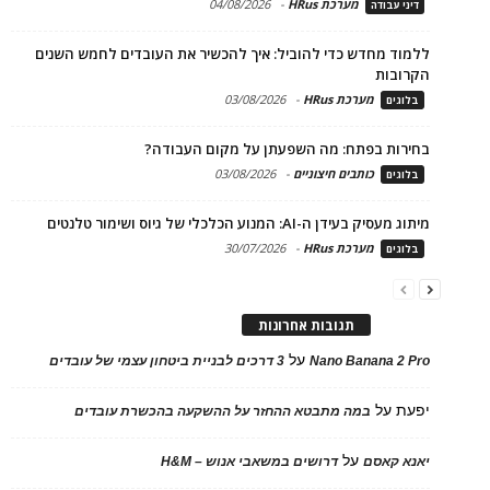
מערכת HRus
-
04/08/2026
דיני עבודה
ללמוד מחדש כדי להוביל: איך להכשיר את העובדים לחמש השנים
הקרובות
מערכת HRus
-
03/08/2026
בלוגים
בחירות בפתח: מה השפעתן על מקום העבודה?
כותבים חיצוניים
-
03/08/2026
בלוגים
מיתוג מעסיק בעידן ה-AI: המנוע הכלכלי של גיוס ושימור טלנטים
מערכת HRus
-
30/07/2026
בלוגים
תגובות אחרונות
על
Nano Banana 2 Pro
3 דרכים לבניית ביטחון עצמי של עובדים
יפעת
על
במה מתבטא ההחזר על ההשקעה בהכשרת עובדים
על
יאנא קאסם
דרושים במשאבי אנוש – H&M