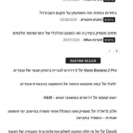
בחירות בפתח: מה השפעתן על מקום העבודה?
כותבים חיצוניים
-
03/08/2026
בלוגים
מיתוג מעסיק בעידן ה-AI: המנוע הכלכלי של גיוס ושימור טלנטים
מערכת HRus
-
30/07/2026
בלוגים
תגובות אחרונות
על
Nano Banana 2 Pro
3 דרכים לבניית ביטחון עצמי של עובדים
יפעת
על
במה מתבטא ההחזר על ההשקעה בהכשרת עובדים
על
יאנא קאסם
דרושים במשאבי אנוש – H&M
אלון פיאדה
על
מעסיק טעה כשכלל אחוזי משרה בחישוב ימי חופשה
שנתית – והפסיד בתביעה
David
על
על מי חלה החובה לשלם את עלות ציוד העבודה של העובד