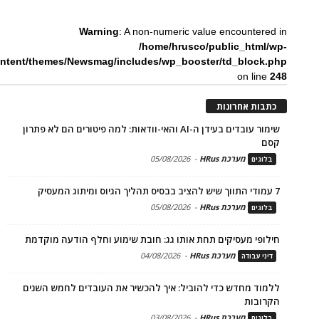
Warning
: A non-numeric value encountered in
/home/hrusco/public_html/wp-
ntent/themes/Newsmag/includes/wp_booster/td_block.php
on line
248
כתבות אחרונות
שימור עובדים בעידן ה-AI והאי-וודאות: למה פיטורים הם לא פתרון
קסם
מערכת HRus
-
05/08/2026
בלוגים
7 עמודי התווך שיש להציב בבסיס תהליך הגיוס ומיתוג המעסיק
מערכת HRus
-
05/08/2026
בלוגים
חילופי מעסיקים תחת אותו גג: חובת שימוע וחלף הודעה מוקדמת
מערכת HRus
-
04/08/2026
דיני עבודה
ללמוד מחדש כדי להוביל: איך להכשיר את העובדים לחמש השנים
הקרובות
מערכת HRus
-
03/08/2026
בלוגים