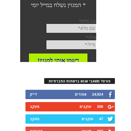
פורטל משאבי אנוש ברשתות החברתיות
24,924
אוהדים
לייק
300
עוקבים
מעקב
47
עוקבים
מעקב