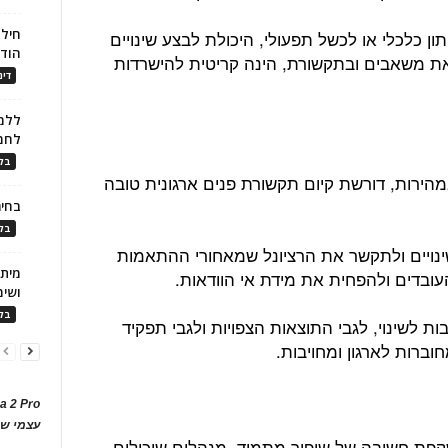
חילו
ון כלכלי או לכשל תפעולי, היכולת לבצע שינויים
הוד
 משאבים ובתקשורת, הינה קריטית להישרדות
דינ
ללמו
לחמ
בלו
הירות, דורשת קיום תקשורת פנים ארגונית טובה
בחיר
בלו
נויים ולתקשר את הרציונל שמאחורי ההתאמות
עובדים ולהפחית את מידת אי הוודאות.
ושימ
בלו
ת לשינוי, לגבי התוצאות הצפויות ולגבי תפקיד
וברות לארגון ומחויבות.
a 2 Pro
עצמי של
קפת חשיבה של שיפור מתמיד. מנהלים שיכולים