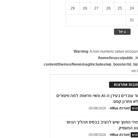
29
28
27
26
25
24
31
« יול
Warning
: A non-numeric value encoun
/home/hrusco/public_h
content/themes/Newsmag/includes/wp_booster/td_bl
on 
תבות אחרונות
שימור עובדים בעידן ה-AI והאי-וודאות: למה פיטורים
א פתרון קסם
מערכת HRus
-
05/08/2026
גים
מודי התווך שיש להציב בבסיס תהליך הגיוס
וג המעסיק
מערכת HRus
-
05/08/2026
גים