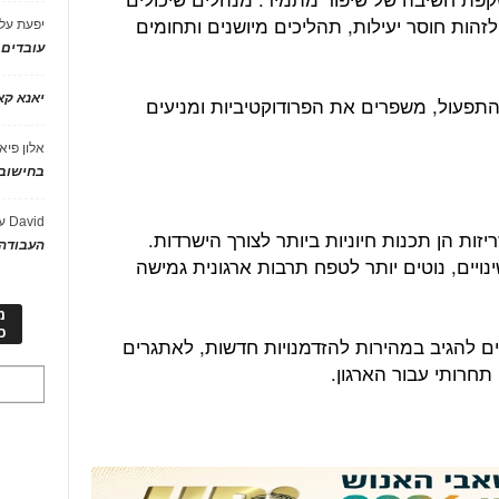
לזהות חוסר יעילות, תהליכים מיושנים ותחומים
יפעת
על
עובדים
יאנא ק
 התפעול, משפרים את הפרודוקטיביות ומניעים
אלון פיא
בחישוב 
David
ע
ות הן תכנות חיוניות ביותר לצורך הישרדות.
העבודה 
ויים, נוטים יותר לטפח תרבות ארגונית גמישה
מ
כ
ם להגיב במהירות להזדמנויות חדשות, לאתגרים
 תחרותי עבור הארגון.