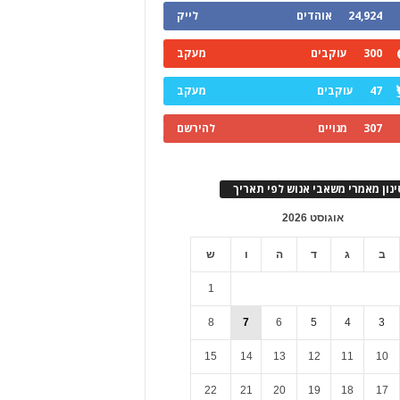
24,924
אוהדים
לייק
300
עוקבים
מעקב
47
עוקבים
מעקב
307
מנויים
להירשם
ינון מאמרי משאבי אנוש לפי תאריך
אוגוסט 2026
ב
ג
ד
ה
ו
ש
1
8
7
6
5
4
3
15
14
13
12
11
10
22
21
20
19
18
17