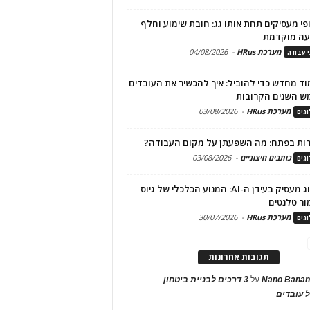
פי מעסיקים תחת אותו גג: חובת שימוע וחלף
עה מוקדמת
מערכת HRus
-
04/08/2026
י עבודה
ד מחדש כדי להוביל: איך להכשיר את העובדים
ש השנים הקרובות
מערכת HRus
-
03/08/2026
גים
ות בפתח: מה השפעתן על מקום העבודה?
כותבים חיצוניים
-
03/08/2026
גים
מיתוג מעסיק בעידן ה-AI: המנוע הכלכלי של גיוס
ור טלנטים
מערכת HRus
-
30/07/2026
גים
תגובות אחרונות
Nano Banan
על
3 דרכים לבניית ביטחון
 עובדים