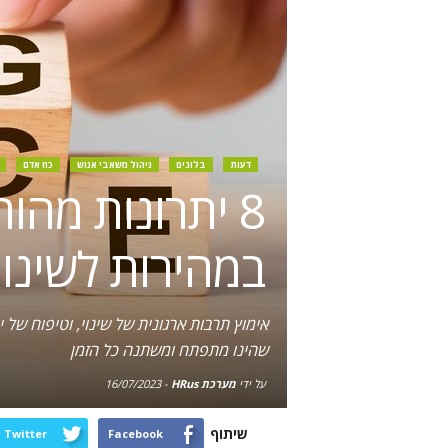
דעות
בלוגים
ניהול משאבי אנוש
כח אדם
8 יתרונות מה
במהירות לשינוי
אימוץ תרבות ארגונית של שינוי, וטיפוח ש
שהינו מתפתח ומשתנה כל הזמן
על ידי
מערכת HRus
-
16/07/2023
שיתוף
Twitter
Facebook