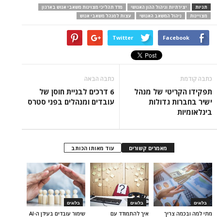
תגיות
יצירתיות וניהול ההון האנושי
מדד תהליכי מצוינות משאבי אנוש בארגון
מצויינות
ניהול המשאב האנושי
עצות למנהל משאבי אנוש
Twitter
Facebook
כתבה קודמת
כתבה הבאה
תפקידו הקריטי של מנהל
6 דרכים לבניית חוסן של
ישיר בחברות גדולות
עובדים ומנהלים בפני סטרס
בינלאומיות
מאמרים קשורים
עוד מאותו הכותב
בלוגים
בלוגים
בלוגים
מתי למה ובכמה צריך
איך להתמודד עם
שימור עובדים בעידן ה-AI