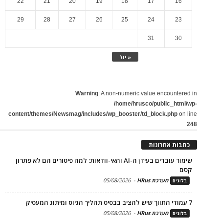
22
21
20
19
18
17
16
29
28
27
26
25
24
23
31
30
« יול
Warning
: A non-numeric value encountered in
/home/hrusco/public_html/wp-
content/themes/Newsmag/includes/wp_booster/td_block.php
on line
248
כתבות אחרונות
שימור עובדים בעידן ה-AI והאי-וודאות: למה פיטורים הם לא פתרון
קסם
מערכת HRus
-
05/08/2026
בלוגים
7 עמודי התווך שיש להציב בבסיס תהליך הגיוס ומיתוג המעסיק
מערכת HRus
-
05/08/2026
בלוגים