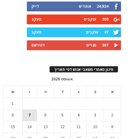
24,924
אוהדים
לייק
300
עוקבים
מעקב
47
עוקבים
מעקב
307
מנויים
להירשם
סינון מאמרי משאבי אנוש לפי תאריך
אוגוסט 2026
א
ב
ג
ד
ה
ו
ש
1
8
7
6
5
4
3
2
15
14
13
12
11
10
9