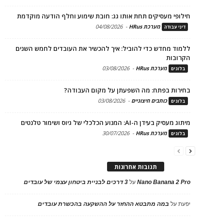
חילופי מעסיקים תחת אותו גג: חובת שימוע וחלף הודעה מוקדמת
מערכת HRus
-
04/08/2026
דיני עבודה
ללמוד מחדש כדי להוביל: איך להכשיר את העובדים לחמש השנים
הקרובות
מערכת HRus
-
03/08/2026
בלוגים
בחירות בפתח: מה השפעתן על מקום העבודה?
כותבים חיצוניים
-
03/08/2026
בלוגים
מיתוג מעסיק בעידן ה-AI: המנוע הכלכלי של גיוס ושימור טלנטים
מערכת HRus
-
30/07/2026
בלוגים
תגובות אחרונות
Nano Banana 2 Pro
על
3 דרכים לבניית ביטחון עצמי של עובדים
יפעת
על
במה מתבטא ההחזר על ההשקעה בהכשרת עובדים