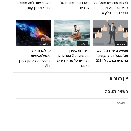
לפצות עובד שבפועל הוא
היעדרויות תכופות של
והאי-וודאות: למה פיטורים
שכיר אבל הועסק
עובדים
הם לא פתרון קסם
כפרילנסר – חלק א
בלוגים
בלוגים
בלוגים
מאפיינים של מנהל טוב
הישרדות בעידן
איך לשרוד את
מול מנהל רע בתקופה
התהפוכות: 3 האתגרים
האנאלפביתיוּת
הנוכחית ובמבט ל-2031
הסמויים של מנהל משאבי
הדיגיטלית בארגון בעידן
האנוש
ה-AI
אין תגובות
השאר תגובה