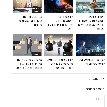
בלוגים
בלוגים
בלוגים
הישרדות בעידן
איך לשרוד את
איך להתמודד עם
התהפוכות: 3 האתגרים
האנאלפביתיוּת
היעדרויות תכופות של
הסמויים של מנהל משאבי
הדיגיטלית בארגון בעידן
עובדים
האנוש
ה-AI
בלוגים
בלוגים
בלוגים
למה מודל ה-OKRs הינו
איך רעילות התנהגותית
מאפיינים של מנהל טוב
קריטי בעידן ה-AI
של טלנטים מבריקים
מול מנהל רע בתקופה
מסכנת את הארגון
הנוכחית ובמבט ל-2031
אין תגובות
השאר תגובה