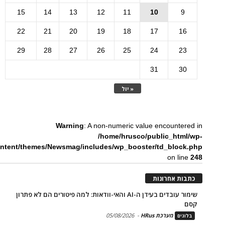
15
14
13
12
11
10
9
22
21
20
19
18
17
16
29
28
27
26
25
24
23
31
30
« יול
Warning
: A non-numeric value encountered in
/home/hrusco/public_html/wp-
ntent/themes/Newsmag/includes/wp_booster/td_block.php
on line
248
כתבות אחרונות
שימור עובדים בעידן ה-AI והאי-וודאות: למה פיטורים הם לא פתרון
קסם
מערכת HRus
-
05/08/2026
בלוגים