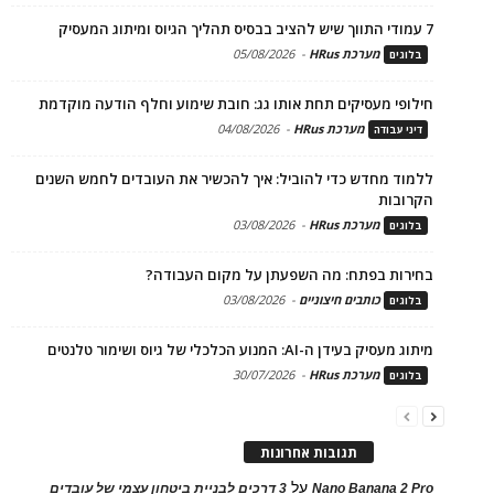
7 עמודי התווך שיש להציב בבסיס תהליך הגיוס ומיתוג המעסיק
מערכת HRus
-
05/08/2026
בלוגים
חילופי מעסיקים תחת אותו גג: חובת שימוע וחלף הודעה מוקדמת
מערכת HRus
-
04/08/2026
דיני עבודה
ללמוד מחדש כדי להוביל: איך להכשיר את העובדים לחמש השנים
הקרובות
מערכת HRus
-
03/08/2026
בלוגים
בחירות בפתח: מה השפעתן על מקום העבודה?
כותבים חיצוניים
-
03/08/2026
בלוגים
מיתוג מעסיק בעידן ה-AI: המנוע הכלכלי של גיוס ושימור טלנטים
מערכת HRus
-
30/07/2026
בלוגים
תגובות אחרונות
על
Nano Banana 2 Pro
3 דרכים לבניית ביטחון עצמי של עובדים