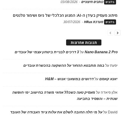
כותבים חיצוניים
-
03/08/2026
בלוגים
מיתוג מעסיק בעידן ה-AI: המנוע הכלכלי של גיוס ושימור טלנטים
מערכת HRus
-
30/07/2026
בלוגים
תגובות אחרונות
Nano Banana 2 Pro
על
3 דרכים לבניית ביטחון עצמי של עובדים
יפעת
על
במה מתבטא ההחזר על ההשקעה בהכשרת עובדים
יאנא קאסם
על
דרושים במשאבי אנוש – H&M
אלון פיאדה
על
מעסיק טעה כשכלל אחוזי משרה בחישוב ימי חופשה
שנתית – והפסיד בתביעה
David
על
על מי חלה החובה לשלם את עלות ציוד העבודה של העובד