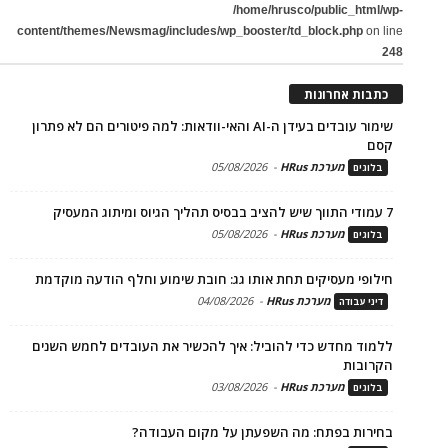
/home/hrusco/public_html/wp-
content/themes/Newsmag/includes/wp_booster/td_block.php
on line
248
כתבות אחרונות
שימור עובדים בעידן ה-AI והאי-וודאות: למה פיטורים הם לא פתרון
קסם
מערכת HRus
-
05/08/2026
בלוגים
7 עמודי התווך שיש להציב בבסיס תהליך הגיוס ומיתוג המעסיק
מערכת HRus
-
05/08/2026
בלוגים
חילופי מעסיקים תחת אותו גג: חובת שימוע וחלף הודעה מוקדמת
מערכת HRus
-
04/08/2026
דיני עבודה
ללמוד מחדש כדי להוביל: איך להכשיר את העובדים לחמש השנים
הקרובות
מערכת HRus
-
03/08/2026
בלוגים
בחירות בפתח: מה השפעתן על מקום העבודה?