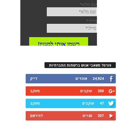
פורטל משאבי אנוש ברשתות החברתיות
24,924
אוהדים
לייק
300
עוקבים
מעקב
47
עוקבים
מעקב
307
מנויים
להירשם