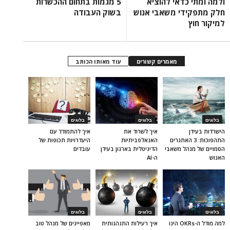
ולמה ומתי כדאי להוציא
5 מגמות בתחום ההכשרות
חלק מתפקידי משאבי אנוש
בשוק העבודה
למיקור חוץ
מאמרים קשורים
עוד מאותו הכותב
בלוגים
בלוגים
בלוגים
הישרדות בעידן
איך לשרוד את
איך להתמודד עם
התהפוכות: 3 האתגרים
האנאלפביתיוּת
היעדרויות תכופות של
הסמויים של מנהל משאבי
הדיגיטלית בארגון בעידן
עובדים
האנוש
ה-AI
בלוגים
בלוגים
בלוגים
למה מודל ה-OKRs הינו
איך רעילות התנהגותית
מאפיינים של מנהל טוב