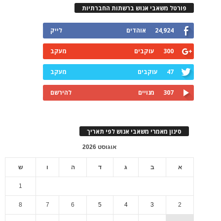
פורטל משאבי אנוש ברשתות החברתיות
24,924
אוהדים
לייק
300
עוקבים
מעקב
47
עוקבים
מעקב
307
מנויים
להירשם
סינון מאמרי משאבי אנוש לפי תאריך
אוגוסט 2026
א
ב
ג
ד
ה
ו
ש
1
8
7
6
5
4
3
2