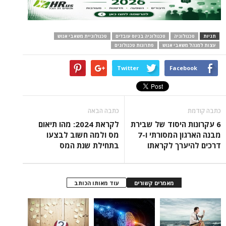
תגיות
טכנולוגיה
טכנולוגיה בגיוס עובדים
טכנולוגיית משאבי אנוש
עצות למנהל משאבי אנוש
פתרונות טכנולוגים
Twitter
Facebook
כתבה קודמת
כתבה הבאה
6 עקרונות היסוד של שבירת
לקראת 2024: מהו תיאום
מבנה הארגון המסורתי ו-7
מס ולמה חשוב לבצעו
דרכים להיערך לקראתו
בתחילת שנת המס
מאמרים קשורים
עוד מאותו הכותב