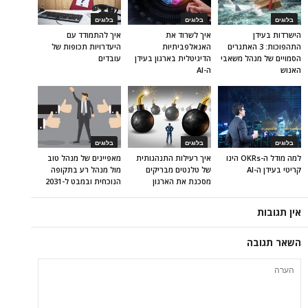
בלוגים
בלוגים
בלוגים
הישרדות בעידן
איך לשרוד את
איך להתמודד עם
התהפוכות: 3 האתגרים
האנאלפביתיוּת
היעדרויות תכופות של
הסמויים של מנהל משאבי
הדיגיטלית בארגון בעידן
עובדים
האנוש
ה-AI
בלוגים
בלוגים
בלוגים
למה מודל ה-OKRs הינו
איך רעילות התנהגותית
מאפיינים של מנהל טוב
קריטי בעידן ה-AI
של טלנטים מבריקים
מול מנהל רע בתקופה
מסכנת את הארגון
הנוכחית ובמבט ל-2031
אין תגובות
השאר תגובה