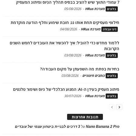
7 עמודי התווך שיש להציב בבסיס תהליך הגיוס ומיתוג המעסיק
מערכת HRus
-
05/08/2026
בלוגים
חילופי מעסיקים תחת אותו גג: חובת שימוע וחלף הודעה מוקדמת
מערכת HRus
-
04/08/2026
דיני עבודה
ללמוד מחדש כדי להוביל: איך להכשיר את העובדים לחמש השנים
הקרובות
מערכת HRus
-
03/08/2026
בלוגים
בחירות בפתח: מה השפעתן על מקום העבודה?
כותבים חיצוניים
-
03/08/2026
בלוגים
מיתוג מעסיק בעידן ה-AI: המנוע הכלכלי של גיוס ושימור טלנטים
מערכת HRus
-
30/07/2026
בלוגים
תגובות אחרונות
Nano Banana 2 Pro
על
3 דרכים לבניית ביטחון עצמי של עובדים