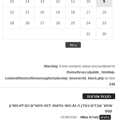
15
14
13
12
11
10
9
22
21
20
19
18
17
16
29
28
27
26
25
24
23
31
30
« יול
Warning
: A non-numeric value encountered in
/home/hrusco/public_html/wp-
content/themes/Newsmag/includes/wp_booster/td_block.php
on line
248
כתבות אחרונות
שימור עובדים בעידן ה-AI והאי-וודאות: למה פיטורים הם לא פתרון
קסם
מערכת HRus
-
05/08/2026
בלוגים