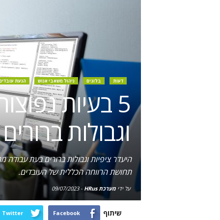
דעות
בלוגים
ניהול משאבי אנוש
הנעת עובדים
5 בעיות נפוצו
וגבולות ברורים
היעדר ציפיות וגבולות ברורים בעת עבודה מה
תחושת הרווחה הכללית של העובדים.
על ידי
מערכת HRus
-
09/07/2023
שיתוף
Twitter
Facebook