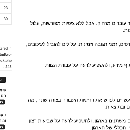
23
30
 עובדים מרחוק. אבל ללא ציפיות מפורשות, עלול
ות.
ים, זמני תגובה וזמינות, עלולים להוביל לעיכובים,
tered in
tml/wp-
ock.php
תוף מידע, ולהשפיע לרעה על עבודת הצוות
line
248
כ
הם ל
 עשויים לפרש את דרישות העבודה בצורה שונה, מה
בלו
ם ובתוצאות.
7 ע
ם משתנים בארגון, ולהשפיע לרעה על שביעות רצון
ומית
ן הכללי של הארגון.
בלו