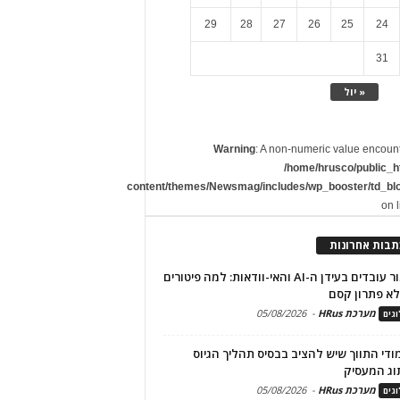
29
28
27
26
25
24
31
« יול
Warning
: A non-numeric value encoun
/home/hrusco/public_h
content/themes/Newsmag/includes/wp_booster/td_bl
on 
תבות אחרונות
שימור עובדים בעידן ה-AI והאי-וודאות: למה פיטורים
א פתרון קסם
מערכת HRus
-
05/08/2026
גים
מודי התווך שיש להציב בבסיס תהליך הגיוס
וג המעסיק
מערכת HRus
-
05/08/2026
גים