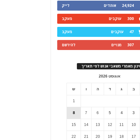
24,924
אוהדים
לייק
300
עוקבים
מעקב
47
עוקבים
מעקב
307
מנויים
להירשם
ינון מאמרי משאבי אנוש לפי תאריך
אוגוסט 2026
ב
ג
ד
ה
ו
ש
1
8
7
6
5
4
3
15
14
13
12
11
10
22
21
20
19
18
17