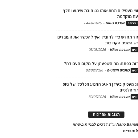
פי מעסיקים תחת אותו גג: חובת שימוע וחלף
עה מוקדמת
מערכת HRus
-
04/08/2026
י עבודה
ד מחדש כדי להוביל: איך להכשיר את העובדים
ש השנים הקרובות
מערכת HRus
-
03/08/2026
גים
ות בפתח: מה השפעתן על מקום העבודה?
כותבים חיצוניים
-
03/08/2026
גים
מיתוג מעסיק בעידן ה-AI: המנוע הכלכלי של גיוס
ור טלנטים
מערכת HRus
-
30/07/2026
גים
תגובות אחרונות
Nano Banan
על
3 דרכים לבניית ביטחון
 עובדים