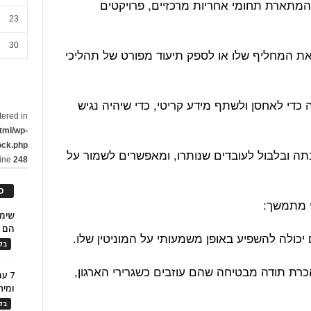
מתארת ​​תחומי אחריות מרכזיים, פרויקטים
23
30
 את המחליף שלו או לספק תיעוד מפורט של תהליכי
כדי לאחסן ולשתף מידע קריטי, כדי שיהיה נגיש
tered in
tml/wp-
ock.php
ה ובלבול לעובדים שנותרו, ומאפשרים לשמור על
line
248
כ
הם ל
יכולה להשפיע באופן משמעותי על המוניטין שלו.
בלו
כרת תודה מבטיחה שהם עוזבים כשגרירי הארגון,
7 ע
ומית
בלו