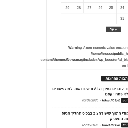
29
28
27
26
25
24
31
« יול
Warning
: A non-numeric value encoun
/home/hrusco/public_h
content/themes/Newsmag/includes/wp_booster/td_bl
on 
תבות אחרונות
שימור עובדים בעידן ה-AI והאי-וודאות: למה פיטורים
א פתרון קסם
מערכת HRus
-
05/08/2026
גים
מודי התווך שיש להציב בבסיס תהליך הגיוס
וג המעסיק
מערכת HRus
-
05/08/2026
גים