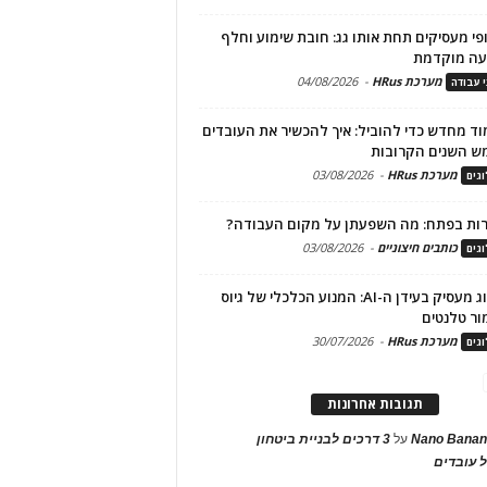
פי מעסיקים תחת אותו גג: חובת שימוע וחלף
עה מוקדמת
מערכת HRus
-
04/08/2026
י עבודה
ד מחדש כדי להוביל: איך להכשיר את העובדים
ש השנים הקרובות
מערכת HRus
-
03/08/2026
גים
ות בפתח: מה השפעתן על מקום העבודה?
כותבים חיצוניים
-
03/08/2026
גים
מיתוג מעסיק בעידן ה-AI: המנוע הכלכלי של גיוס
ור טלנטים
מערכת HRus
-
30/07/2026
גים
תגובות אחרונות
Nano Banan
על
3 דרכים לבניית ביטחון
 עובדים