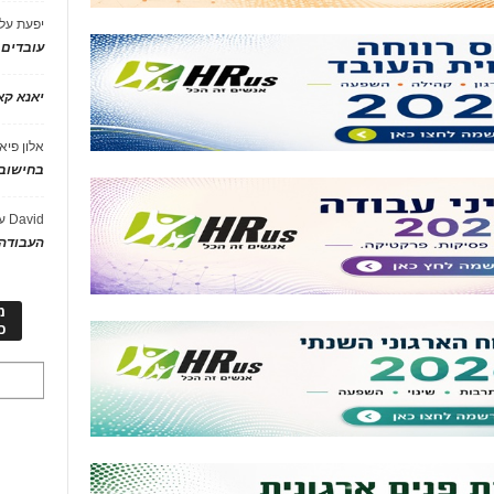
יפעת
על
עובדים
יאנא ק
אלון פיא
בחישוב 
David
ע
העבודה 
מ
כ