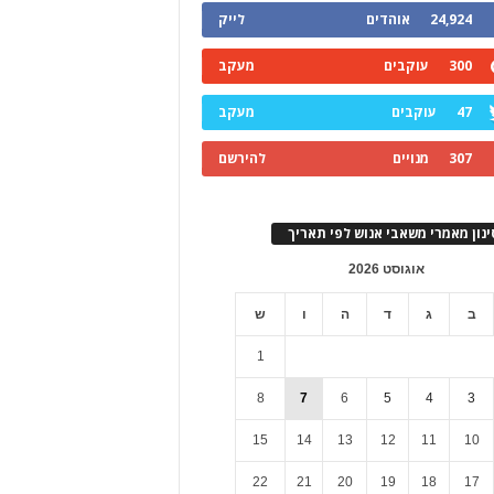
24,924
אוהדים
לייק
300
עוקבים
מעקב
47
עוקבים
מעקב
307
מנויים
להירשם
ינון מאמרי משאבי אנוש לפי תאריך
אוגוסט 2026
ב
ג
ד
ה
ו
ש
1
8
7
6
5
4
3
15
14
13
12
11
10
22
21
20
19
18
17