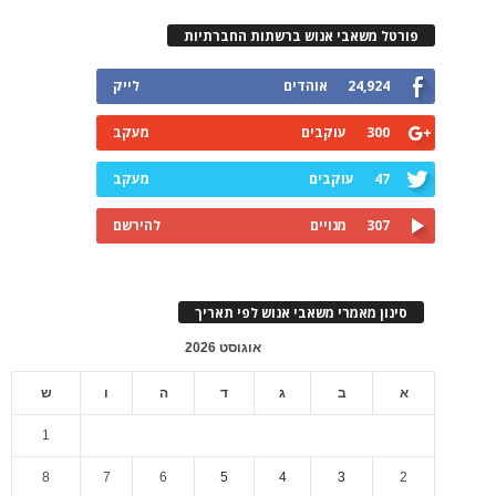
פורטל משאבי אנוש ברשתות החברתיות
24,924
אוהדים
לייק
300
עוקבים
מעקב
47
עוקבים
מעקב
307
מנויים
להירשם
סינון מאמרי משאבי אנוש לפי תאריך
אוגוסט 2026
א
ב
ג
ד
ה
ו
ש
1
8
7
6
5
4
3
2