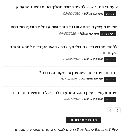
7 עמודי התווך שיש להציב בבסיס תהליך הגיוס ומיתוג המעסיק
מערכת HRus
-
05/08/2026
בלוגים
חילופי מעסיקים תחת אותו גג: חובת שימוע וחלף הודעה מוקדמת
מערכת HRus
-
04/08/2026
דיני עבודה
ללמוד מחדש כדי להוביל: איך להכשיר את העובדים לחמש השנים
הקרובות
מערכת HRus
-
03/08/2026
בלוגים
בחירות בפתח: מה השפעתן על מקום העבודה?
כותבים חיצוניים
-
03/08/2026
בלוגים
מיתוג מעסיק בעידן ה-AI: המנוע הכלכלי של גיוס ושימור טלנטים
מערכת HRus
-
30/07/2026
בלוגים
תגובות אחרונות
Nano Banana 2 Pro
על
3 דרכים לבניית ביטחון עצמי של עובדים