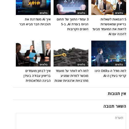
בלוגים
בלוגים
בלוגים
5 דוגמאות לשאלות
3 עמודי התווך של תחום
איך AI משדרגת את
בריאיון שמאפשרות
הגיוס בעזרת AI, ב-5
תוכניות חבר מביא חבר
לראות את המועמד מבעד
השנים הקרובות
להכנה עם AI
בלוגים
בלוגים
בלוגים
למה מודל ה-OKRs הינו
למה לא לוותר על מועמד
איך לבחון מועמדים
קריטי בעידן ה-AI
מוכשר למרות שמגיע
בריאיון עבודה בעידן
מתרבויות ארגוניות שונות
הבינה המלאכותית
אין תגובות
השאר תגובה