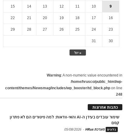
15
14
13
12
11
10
9
22
21
20
19
18
17
16
29
28
27
26
25
24
23
31
30
« יול
Warning
: A non-numeric value encountered in
/home/hrusco/public_html/wp-
content/themes/Newsmag/includes/wp_booster/td_block.php
on line
248
כתבות אחרונות
שימור עובדים בעידן ה-AI והאי-וודאות: למה פיטורים הם לא פתרון
קסם
מערכת HRus
-
05/08/2026
בלוגים