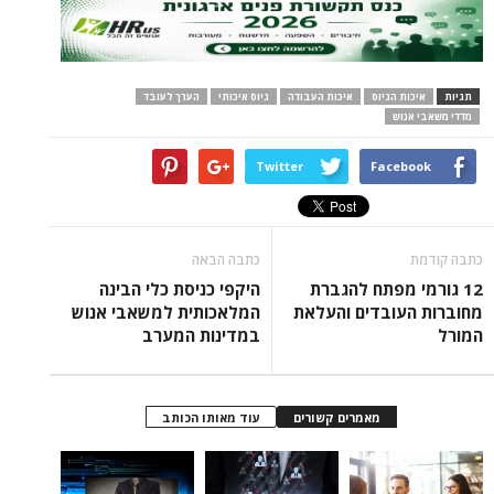
תגיות
איכות הגיוס
איכות העבודה
גיוס איכותי
הערך לעובד
מדדי משאבי אנוש
Twitter
Facebook
כתבה קודמת
כתבה הבאה
12 גורמי מפתח להגברת
היקפי כניסת כלי הבינה
מחוברות העובדים והעלאת
המלאכותית למשאבי אנוש
המורל
במדינות המערב
מאמרים קשורים
עוד מאותו הכותב