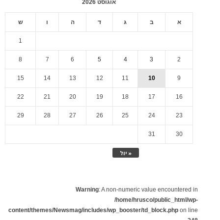
אוגוסט 2026
א
ב
ג
ד
ה
ו
ש
1
8
7
6
5
4
3
2
15
14
13
12
11
10
9
22
21
20
19
18
17
16
29
28
27
26
25
24
23
31
30
« יול
Warning
: A non-numeric value encountered in
/home/hrusco/public_html/wp-
content/themes/Newsmag/includes/wp_booster/td_block.php
on line