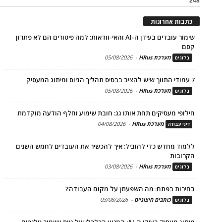
248
כתבות אחרונות
שימור עובדים בעידן ה-AI והאי-וודאות: למה פיטורים הם לא פתרון
קסם
מערכת HRus
-
05/08/2026
בלוגים
7 עמודי התווך שיש להציב בבסיס תהליך הגיוס ומיתוג המעסיק
מערכת HRus
-
05/08/2026
בלוגים
חילופי מעסיקים תחת אותו גג: חובת שימוע וחלף הודעה מוקדמת
מערכת HRus
-
04/08/2026
דיני עבודה
ללמוד מחדש כדי להוביל: איך להכשיר את העובדים לחמש השנים
הקרובות
מערכת HRus
-
03/08/2026
בלוגים
בחירות בפתח: מה השפעתן על מקום העבודה?
כותבים חיצוניים
-
03/08/2026
בלוגים
מיתוג מעסיק בעידן ה-AI: המנוע הכלכלי של גיוס ושימור טלנטים