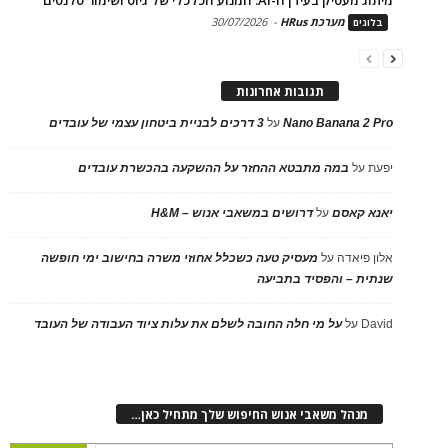
מערכת HRus
-
30/07/2026
בלוגים
תגובות אחרונות
Nano Banana 2 Pro
על
3 דרכים לבניית ביטחון עצמי של עובדים
יפעת
על
במה מתבטא ההחזר על ההשקעה בהכשרת עובדים
יאנא קאסם
על
דרושים במשאבי אנוש – H&M
אלון פיאדה
על
מעסיק טעה כשכלל אחוזי משרה בחישוב ימי חופשה
שנתית – והפסיד בתביעה
David
על
על מי חלה החובה לשלם את עלות ציוד העבודה של העובד
מנהל משאבי אנוש החיפוש שלך מתחיל כאן…