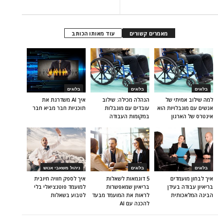
מאמרים קשורים
עוד מאותו הכותב
בלוגים
בלוגים
בלוגים
למה שילוב אמיתי של
הנהלה מכילה: שילוב
איך AI משדרגת את
אנשים עם מוגבלויות הוא
עובדים עם מוגבלות
תוכניות חבר מביא חבר
אינטרס של הארגון
במקומות העבודה
בלוגים
בלוגים
ניהול משאבי אנוש
איך לבחון מועמדים
5 דוגמאות לשאלות
איך לספק חוויה חיובית
בריאיון עבודה בעידן
בריאיון שמאפשרות
למועמד פוטנציאלי בלי
הבינה המלאכותית
לראות את המועמד מבעד
לטבוע בשאלות
להכנה עם AI