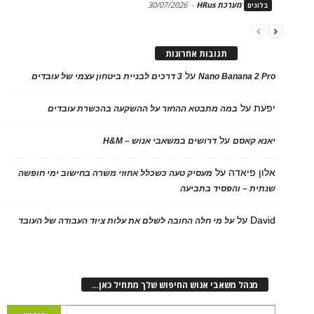
מערכת HRus
-
30/07/2026
בלוגים
תגובות אחרונות
על
Nano Banana 2 Pro
3 דרכים לבניית ביטחון עצמי של עובדים
יפעת
על
במה מתבטא ההחזר על ההשקעה בהכשרת עובדים
על
יאנא קאסם
דרושים במשאבי אנוש – H&M
אלון פיאדה
על
מעסיק טעה כשכלל אחוזי משרה בחישוב ימי חופשה
שנתית – והפסיד בתביעה
David
על
על מי חלה החובה לשלם את עלות ציוד העבודה של העובד
מנהל משאבי אנוש החיפוש שלך מתחיל כאן…