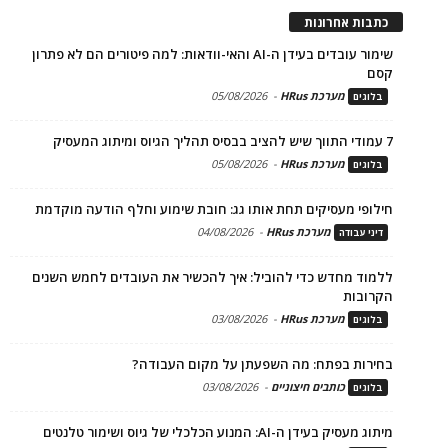
כתבות אחרונות
שימור עובדים בעידן ה-AI והאי-וודאות: למה פיטורים הם לא פתרון
קסם
מערכת HRus
-
05/08/2026
בלוגים
7 עמודי התווך שיש להציב בבסיס תהליך הגיוס ומיתוג המעסיק
מערכת HRus
-
05/08/2026
בלוגים
חילופי מעסיקים תחת אותו גג: חובת שימוע וחלף הודעה מוקדמת
מערכת HRus
-
04/08/2026
דיני עבודה
ללמוד מחדש כדי להוביל: איך להכשיר את העובדים לחמש השנים
הקרובות
מערכת HRus
-
03/08/2026
בלוגים
בחירות בפתח: מה השפעתן על מקום העבודה?
כותבים חיצוניים
-
03/08/2026
בלוגים
מיתוג מעסיק בעידן ה-AI: המנוע הכלכלי של גיוס ושימור טלנטים