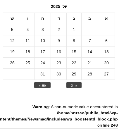
יולי 2025
א
ב
ג
ד
ה
ו
ש
5
4
3
2
1
12
11
10
9
8
7
6
19
18
17
16
15
14
13
26
25
24
23
22
21
20
31
30
29
28
27
« יונ
אוג »
Warning
: A non-numeric value encountered in
/home/hrusco/public_html/wp-
ntent/themes/Newsmag/includes/wp_booster/td_block.php
on line
248