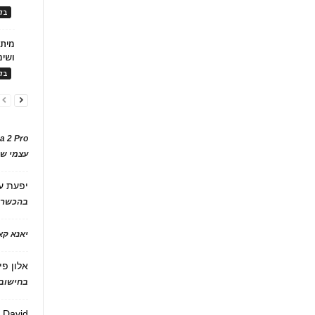
בלו
ושימ
בלו
a 2 Pro
עצמי של
יפעת
ע
בהכשרת
יאנא ק
אלון פי
בחישוב 
David
ע