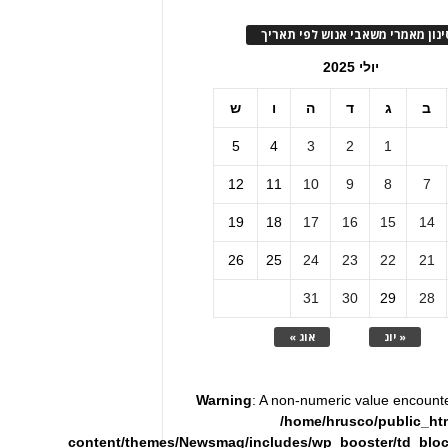
ינון מאמרי משאבי אנוש לפי תאריך
יולי 2025
ב
ג
ד
ה
ו
ש
5
4
3
2
1
12
11
10
9
8
7
19
18
17
16
15
14
26
25
24
23
22
21
31
30
29
28
« יונ
אוג »
Warning
: A non-numeric value encount
/home/hrusco/public_ht
content/themes/Newsmag/includes/wp_booster/td_blo