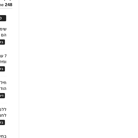
ine
248
כ
הם ל
בלו
7 ע
ומית
בלו
חילו
הוד
דינ
ללמו
לחמ
בלו
בחיר