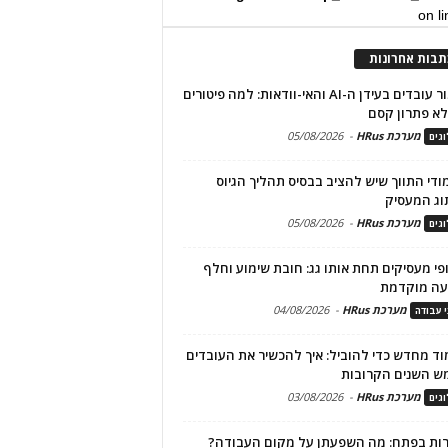
on l
תבות אחרונות
שימור עובדים בעידן ה-AI והאי-וודאות: למה פיטורים
א פתרון קסם
מערכת HRus
-
05/08/2026
גים
מודי התווך שיש להציב בבסיס תהליך הגיוס
וג המעסיק
מערכת HRus
-
05/08/2026
גים
פי מעסיקים תחת אותו גג: חובת שימוע וחלף
עה מוקדמת
מערכת HRus
-
04/08/2026
י עבודה
ד מחדש כדי להוביל: איך להכשיר את העובדים
ש השנים הקרובות
מערכת HRus
-
03/08/2026
גים
ות בפתח: מה השפעתן על מקום העבודה?