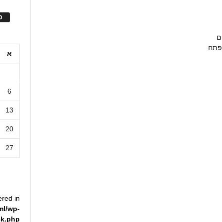
ס
ם
מפתח
א
6
13
20
27
ered in
ml/wp-
ck.php