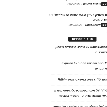
כותבים חיצוניים
-
03/08/2026
גים
מיתוג מעסיק בעידן ה-AI: המנוע הכלכלי של גיוס
ור טלנטים
מערכת HRus
-
30/07/2026
גים
תגובות אחרונות
על
Nano Banan
3 דרכים לבניית ביטחון
 עובדים
ל
במה מתבטא ההחזר על ההשקעה
 עובדים
על
אסם
דרושים במשאבי אנוש – H&M
אדה
על
מעסיק טעה כשכלל אחוזי משרה
ימי חופשה שנתית – והפסיד בתביעה
ל
על מי חלה החובה לשלם את עלות ציוד