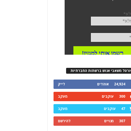
ורטל משאבי אנוש ברשתות החברתיות
24,924
אוהדים
לייק
300
עוקבים
מעקב
47
עוקבים
מעקב
307
מנויים
להירשם