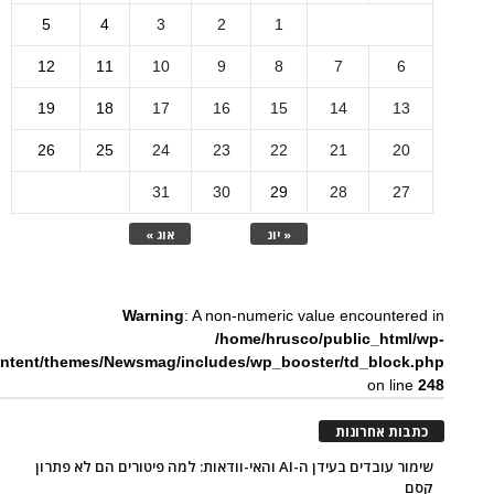
5
4
3
2
1
12
11
10
9
8
7
6
19
18
17
16
15
14
13
26
25
24
23
22
21
20
31
30
29
28
27
« יונ
אוג »
Warning
: A non-numeric value encountered in
/home/hrusco/public_html/wp-
ntent/themes/Newsmag/includes/wp_booster/td_block.php
on line
248
כתבות אחרונות
שימור עובדים בעידן ה-AI והאי-וודאות: למה פיטורים הם לא פתרון
קסם