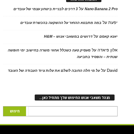
על
Nano Banana 2 Pro
3 דרכים לבניית ביטחון עצמי של עובדים
יפעת
על
במה מתבטא ההחזר על ההשקעה בהכשרת עובדים
על
יאנא קאסם
דרושים במשאבי אנוש – H&M
אלון פיאדה
על
מעסיק טעה כשכלל אחוזי משרה בחישוב ימי חופשה
שנתית – והפסיד בתביעה
David
על
על מי חלה החובה לשלם את עלות ציוד העבודה של העובד
מנהל משאבי אנוש החיפוש שלך מתחיל כאן…