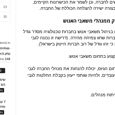
ם לחברה, וכן לשמר את הכישרונות הקיימים,
בצורה ישירה להצלחה הכוללת של החברה.
23
30
טק ממנהלי משאבי האנוש
) בניהול משאבי אנוש בחברות טכנולוגיה מסדר גודל
רות שחוו צמיחה מהירה. (דרישה זו נכונה לגבי
כי זהו גודל של רוב חברות הייטק בישראל).
tered in
tml/wp-
ock.php
line
248
ום הגיוס, יכולת להנחות את מנהלי החברה לגבי
כ
ובדים, ולהיות שותפי ייעוץ בקבלת החלטות לגבי
הם ל
בלו
7 ע
ומית
בלו