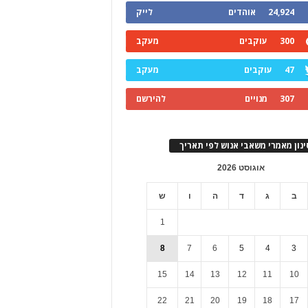
24,924
אוהדים
לייק
300
עוקבים
מעקב
47
עוקבים
מעקב
307
מנויים
להירשם
ינון מאמרי משאבי אנוש לפי תאריך
אוגוסט 2026
ב
ג
ד
ה
ו
ש
1
8
7
6
5
4
3
15
14
13
12
11
10
22
21
20
19
18
17