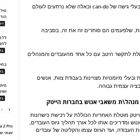
9. מנהלי משאבי האנוש חייבים להיות בעלי גישה של can-do וכאלה שלא נרתעים לעולם
חילו
הוד
דינ
ויות, שלפעמים הם סותרים זה את זה, בסביבה
ללמו
לחמ
בלו
יכולת לתקשר היטב עם כל אחד מהעובדים והמנהלים
בחיר
בלו
ות ובעלי מיומנויות מצויינות בעבודת צוות, אנשים
בציה עצמית גבוהה.
ושימ
בלו
מנהל\ת משאבי אנוש בחברות הייטק
ייטק מוטלת האחריות הכוללת על רכישת כישרונות
ש ומדריכים אותו לכל אורך תהליך גיוס העובדים,
a 2 Pro
ות העבודה, ועד הגיוס עצמו והקליטה של עובדים
עצמי של