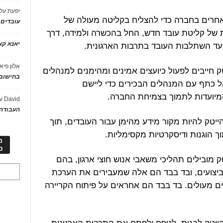
יפעת
על
אחרים בחברה כדי להצליח בקליטה מעולה של
עובדים
נת של קליטת עובד חדש, החל בהכשרה ולמידה, דרך
יאנא ק
 ועד השתלבות העובד בתרבות הארגונית.
אלון פיא
ק חייבים לפעול כיועצים אמינים ומהימנים למנהלים
בחישוב 
 כתף עם המנהלים הבכירים כדי ליישם
מיועדות לתמוך בצמיחת החברה.
David
ע
העבודה 
ייטק להיות מקור מידע מהימן עבור העובדים, תוך
תוך הוגנות ודיסקרטיות מקסימליות.
מ
כ
ק מובילים תהליכי משאבי אנוש חוצי ארגון, בהם
 ביצועים, ובד בבד הם אלה שמעבירים את הערכת
עים מעולים. בד בבד הם אחראים על פיתוח הקריירה