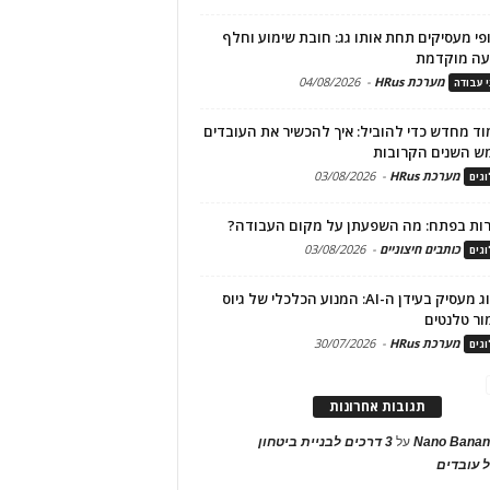
פי מעסיקים תחת אותו גג: חובת שימוע וחלף
עה מוקדמת
מערכת HRus
-
04/08/2026
י עבודה
ד מחדש כדי להוביל: איך להכשיר את העובדים
ש השנים הקרובות
מערכת HRus
-
03/08/2026
גים
ות בפתח: מה השפעתן על מקום העבודה?
כותבים חיצוניים
-
03/08/2026
גים
מיתוג מעסיק בעידן ה-AI: המנוע הכלכלי של גיוס
ור טלנטים
מערכת HRus
-
30/07/2026
גים
תגובות אחרונות
Nano Banan
על
3 דרכים לבניית ביטחון
 עובדים