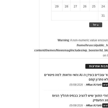
29
28
27
26
25
24
31
« יול
Warning
: A non-numeric value encoun
/home/hrusco/public_h
content/themes/Newsmag/includes/wp_booster/td_bl
on 
תבות אחרונות
שימור עובדים בעידן ה-AI והאי-וודאות: למה פיטורים
א פתרון קסם
מערכת HRus
-
05/08/2026
גים
מודי התווך שיש להציב בבסיס תהליך הגיוס
וג המעסיק
מערכת HRus
-
05/08/2026
גים