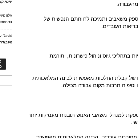
יאנא ק
מהעבודה.
אלון פיא
ם לספק משאבים ותמיכה לרווחתם הנפשית של
בחישוב 
בריאות העובדים.
David
ע
העבודה 
 בתהליכי גיוס וניהול כישרונות, ותורמת
מ
כ
ם של קבלת החלטות מאפשרת לבינה המלאכותית
ם וטיפוח תרבות מקום עבודה מכילה.
פקת למנהלי משאבי האנוש תובנות מעמיקות יותר
שי.
 מחוברות עובדים, הבינה המלאכותית מאפשרת