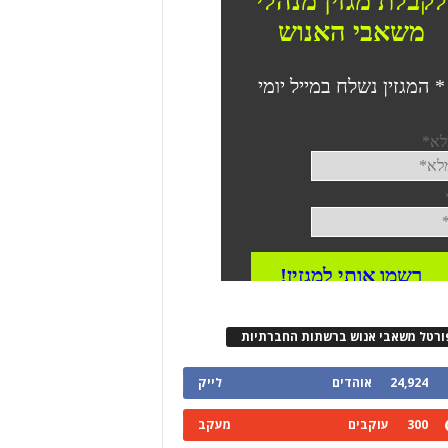
ורטל משאבי אנוש ברשתות החברתיות
24,924
אוהדים
לייק
300
עוקבים
מעקב