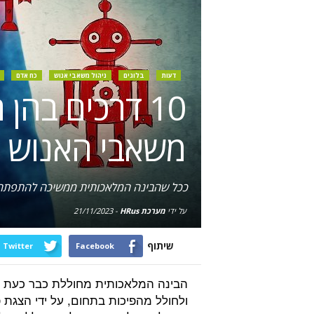
דעות
בלוגים
ניהול משאבי אנוש
כח אדם
10 דרכים בה
משאבי האנוש
ככל שהבינה המלאכותית ממשיכה להתפתח, ה
על ידי
מערכת HRus
-
21/11/2023
שיתוף
Twitter
Facebook
הבינה המלאכותית מחוללת כבר כעת מ
ולחולל מהפיכות בתחום, על ידי הצגת פ