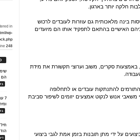
ת חלקה יותר בארגון.
ות בינה מלאכותית גם עוזרות לעובדים לרכוש
tered in
כיהם האישיים בהתאם לתפקיד אותו הם מיועדים
tml/wp-
ock.php
line
248
כ
, באמצעות סקרים, משוב וערוצי תקשורת את מידת
עבודה.
הם ל
בלו
ים התורמים להתנתקות עובדים או לתחלופה
י משאבי אנוש לנקוט אמצעים יזומים לשיפור סביבת
7 ע
ומית
בלו
חילו
הוד
ועים על ידי מתן תובנות בזמן אמת לגבי ביצועי
דינ