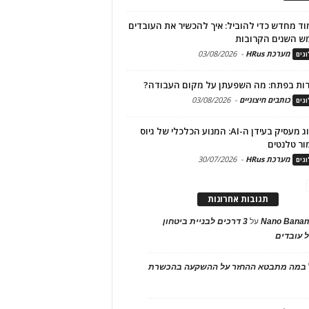
ד מחדש כדי להוביל: איך להכשיר את העובדים
ש השנים הקרובות
מערכת HRus
-
03/08/2026
גים
ות בפתח: מה השפעתן על מקום העבודה?
כותבים חיצוניים
-
03/08/2026
גים
מיתוג מעסיק בעידן ה-AI: המנוע הכלכלי של גיוס
ור טלנטים
מערכת HRus
-
30/07/2026
גים
תגובות אחרונות
Nano Banan
על
3 דרכים לבניית ביטחון
 עובדים
במה מתבטא ההחזר על ההשקעה בהכשרת