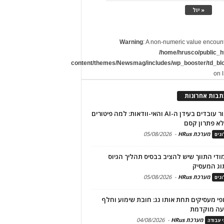
« יול
Warning
: A non-numeric value encoun
/home/hrusco/public_h
content/themes/Newsmag/includes/wp_booster/td_bl
on 
תבות אחרונות
שימור עובדים בעידן ה-AI והאי-וודאות: למה פיטורים
א פתרון קסם
מערכת HRus
-
05/08/2026
גים
מודי התווך שיש להציב בבסיס תהליך הגיוס
וג המעסיק
מערכת HRus
-
05/08/2026
גים
פי מעסיקים תחת אותו גג: חובת שימוע וחלף
עה מוקדמת
מערכת HRus
-
04/08/2026
י עבודה