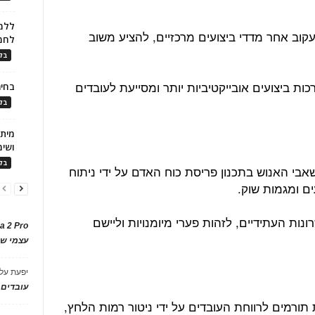
ללמו
קוב אחר מדדי ביצועים מרכזיים, להציע משוב
לחמ
בלו
ת ביצועים אובייקטיביות יותר ומסייעת לעובדים
בחיר
בלו
ושימ
בלו
בי האנוש בתכנון פריסת כוח האדם על ידי ניתוח
ים ומגמות שוק.
ונות העתידיים, לזהות פערי מיומנויות וליישם
a 2 Pro
עצמי של
יפעת
על
עובדים
תורמים לרווחת העובדים על ידי ניטור רמות הלחץ,