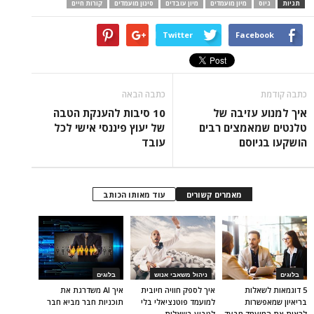
תגיות
גיוס
מיון מועמדים
מיון עובדים
סינון מועמדים
קורות חיים
Twitter
Facebook
כתבה קודמת
כתבה הבאה
איך למנוע עזיבה של
10 סיבות להענקת הטבה
טלנטים שמאמצים רבים
של יעוץ פיננסי אישי לכל
הושקעו בגיוסם
עובד
מאמרים קשורים
עוד מאותו הכותב
בלוגים
ניהול משאבי אנוש
בלוגים
5 דוגמאות לשאלות
איך לספק חוויה חיובית
איך AI משדרגת את
בריאיון שמאפשרות
למועמד פוטנציאלי בלי
תוכניות חבר מביא חבר
לראות את המועמד מבעד
לטבוע בשאלות