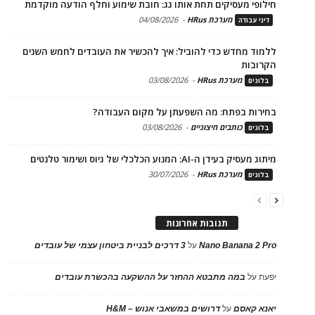
חילופי מעסיקים תחת אותו גג: חובת שימוע וחלף הודעה מוקדמת
מערכת HRus
-
04/08/2026
דיני עבודה
ללמוד מחדש כדי להוביל: איך להכשיר את העובדים לחמש השנים
הקרובות
מערכת HRus
-
03/08/2026
בלוגים
בחירות בפתח: מה השפעתן על מקום העבודה?
כותבים חיצוניים
-
03/08/2026
בלוגים
מיתוג מעסיק בעידן ה-AI: המנוע הכלכלי של גיוס ושימור טלנטים
מערכת HRus
-
30/07/2026
בלוגים
תגובות אחרונות
Nano Banana 2 Pro
על
3 דרכים לבניית ביטחון עצמי של עובדים
יפעת
על
במה מתבטא ההחזר על ההשקעה בהכשרת עובדים
יאנא קאסם
על
דרושים במשאבי אנוש – H&M