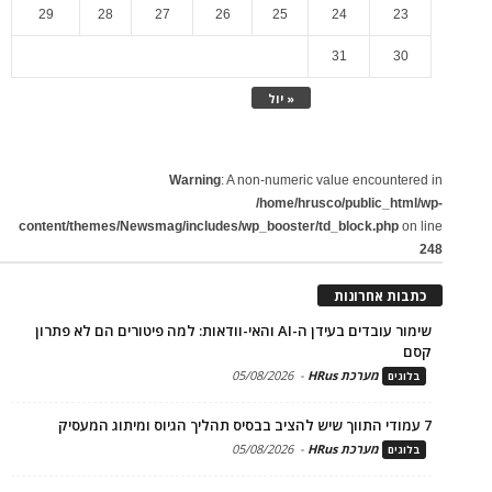
29
28
27
26
25
24
23
31
30
« יול
Warning
: A non-numeric value encountered in
/home/hrusco/public_html/wp-
content/themes/Newsmag/includes/wp_booster/td_block.php
on line
248
כתבות אחרונות
שימור עובדים בעידן ה-AI והאי-וודאות: למה פיטורים הם לא פתרון
קסם
מערכת HRus
-
05/08/2026
בלוגים
7 עמודי התווך שיש להציב בבסיס תהליך הגיוס ומיתוג המעסיק
מערכת HRus
-
05/08/2026
בלוגים