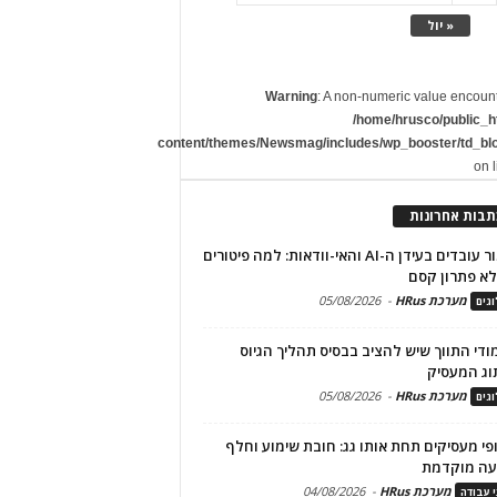
« יול
Warning
: A non-numeric value encoun
/home/hrusco/public_h
content/themes/Newsmag/includes/wp_booster/td_bl
on 
תבות אחרונות
שימור עובדים בעידן ה-AI והאי-וודאות: למה פיטורים
א פתרון קסם
מערכת HRus
-
05/08/2026
גים
מודי התווך שיש להציב בבסיס תהליך הגיוס
וג המעסיק
מערכת HRus
-
05/08/2026
גים
פי מעסיקים תחת אותו גג: חובת שימוע וחלף
עה מוקדמת
מערכת HRus
-
04/08/2026
י עבודה