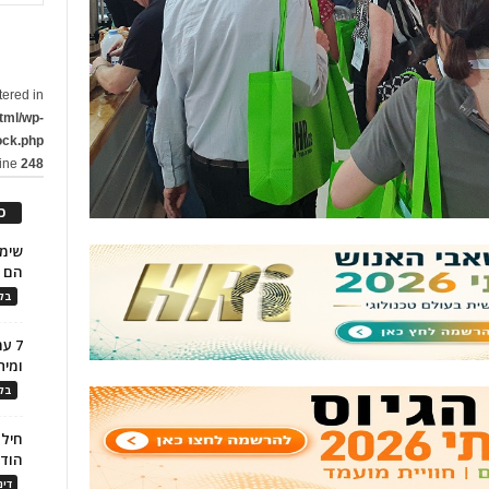
tered in
tml/wp-
ock.php
line
248
כ
הם ל
בלו
7 ע
ומית
בלו
חילו
הוד
דינ