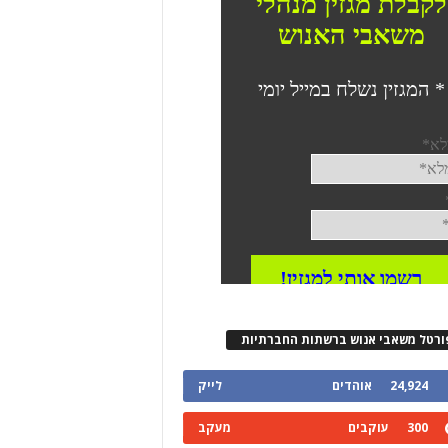
ורטל משאבי אנוש ברשתות החברתיות
24,924
אוהדים
לייק
300
עוקבים
מעקב