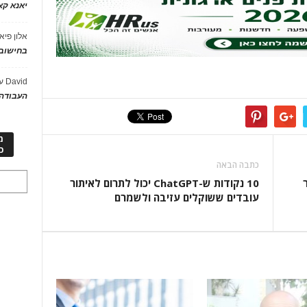
יאנא ק
אלון פיא
בחישוב 
David
ע
העבודה 
מ
כ
כתבה הבאה
ר
10 נקודות ש-ChatGPT יכול לתרום לאיתור
עובדים ששוקלים עזיבה ולשמרם