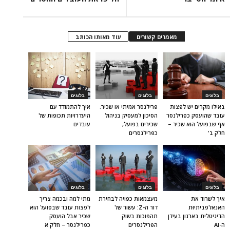
מאמרים קשורים
עוד מאותו הכותב
בלוגים
בלוגים
בלוגים
באילו מקרים יש לפצות
פרילנסר אמיתי או שכיר:
איך להתמודד עם
עובד שהועסק כפרילנסר
הסיכון למעסיק בניהול
היעדרויות תכופות של
אף שבפועל הוא שכיר –
שכירים בפועל,
עובדים
חלק ב'
כפרילנסרים
בלוגים
בלוגים
בלוגים
איך לשרוד את
מעצמאות כפויה לבחירת
מתי למה ובכמה צריך
האנאלפביתיוּת
דור ה-Z: עשור של
לפצות עובד שבפועל הוא
הדיגיטלית בארגון בעידן
תהפוכות בשוק
שכיר אבל הועסק
ה-AI
הפרילנסרים
כפרילנסר – חלק א