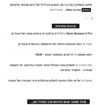
מיתוג מעסיק בעידן ה-AI: המנוע הכלכלי של גיוס ושימור טלנטים
מערכת HRus
-
30/07/2026
בלוגים
תגובות אחרונות
Nano Banana 2 Pro
על
3 דרכים לבניית ביטחון עצמי של עובדים
יפעת
על
במה מתבטא ההחזר על ההשקעה בהכשרת עובדים
יאנא קאסם
על
דרושים במשאבי אנוש – H&M
אלון פיאדה
על
מעסיק טעה כשכלל אחוזי משרה בחישוב ימי חופשה
שנתית – והפסיד בתביעה
David
על
על מי חלה החובה לשלם את עלות ציוד העבודה של העובד
מנהל משאבי אנוש החיפוש שלך מתחיל כאן…