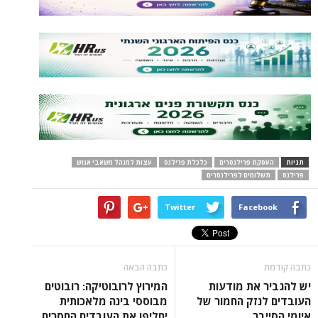
תגיות
העסקת פרילנסרים
כלכלת פרילנס
עצות למנהל משאבי אנוש
פרילנס
תשלומים לפרילנסרים
Twitter
Facebook
כתבה קודמת
כתבה הבאה
יש להגביר את מודעות
המירוץ לרובוטיקה: רובוטים
העובדים לנזק החמור של
מבוססי בינה מלאכותית
איומי הסייבר
יחליפו את העובדים החסרים