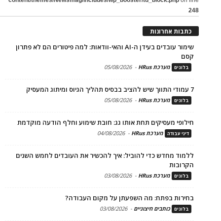
248
כתבות אחרונות
שימור עובדים בעידן ה-AI והאי-וודאות: למה פיטורים הם לא פתרון
קסם
מערכת HRus
-
05/08/2026
בלוגים
7 עמודי התווך שיש להציב בבסיס תהליך הגיוס ומיתוג המעסיק
מערכת HRus
-
05/08/2026
בלוגים
חילופי מעסיקים תחת אותו גג: חובת שימוע וחלף הודעה מוקדמת
מערכת HRus
-
04/08/2026
דיני עבודה
ללמוד מחדש כדי להוביל: איך להכשיר את העובדים לחמש השנים
הקרובות
מערכת HRus
-
03/08/2026
בלוגים
בחירות בפתח: מה השפעתן על מקום העבודה?
כותבים חיצוניים
-
03/08/2026
בלוגים