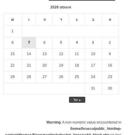
אוגוסט 2026
א
ב
ג
ד
ה
ו
ש
1
8
7
6
5
4
3
2
15
14
13
12
11
10
9
22
21
20
19
18
17
16
29
28
27
26
25
24
23
31
30
« יול
Warning
: A non-numeric value encountered in
/home/hrusco/public_html/wp-
content/themes/Newsmag/includes/wp_booster/td_block.php
on line