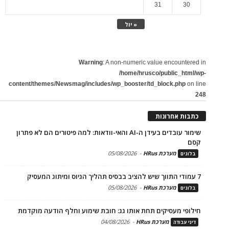
31
30
« יול
Warning
: A non-numeric value encountered in
/home/hrusco/public_html/wp-
content/themes/Newsmag/includes/wp_booster/td_block.php
on line
248
כתבות אחרונות
שימור עובדים בעידן ה-AI והאי-וודאות: למה פיטורים הם לא פתרון
קסם
מערכת HRus
-
05/08/2026
בלוגים
7 עמודי התווך שיש להציב בבסיס תהליך הגיוס ומיתוג המעסיק
מערכת HRus
-
05/08/2026
בלוגים
חילופי מעסיקים תחת אותו גג: חובת שימוע וחלף הודעה מוקדמת
מערכת HRus
-
04/08/2026
דיני עבודה