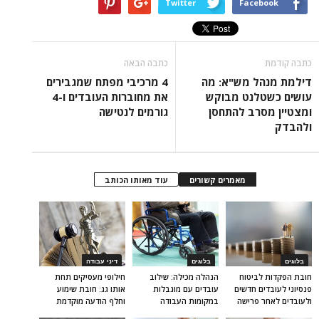
Twitter
Facebook
כתבה קודמת
כתבה הבאה
דילמת מנהל מש"א: מה
4 מרכיבי מפתח שמגבירים
עושים כשטלנט מבוקש
את מחוברות העובדים ו-4
ומצטיין מסרב להתחסן
גורמים לנטישה
ולהבדק
מאמרים קשורים
עוד מאותו הכותב
בלוגים
בלוגים
דיני עבודה
חובת הפקדות לביטוח
הנהלה מכילה: שילוב
חילופי מעסיקים תחת
פנסיוני לעובדים חדשים
עובדים עם מוגבלות
אותו גג: חובת שימוע
ולעובדים לאחר פרישה
במקומות העבודה
וחלף הודעה מוקדמת