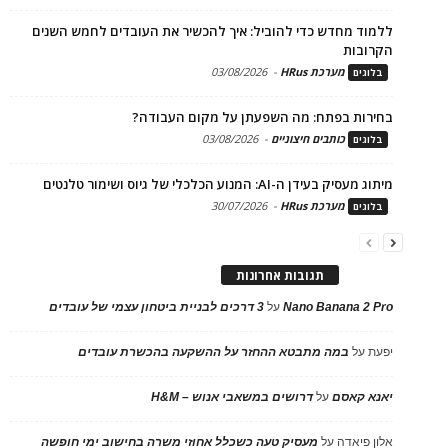
ללמוד מחדש כדי להוביל: איך להכשיר את העובדים לחמש השנים
הקרובות
מערכת HRus
-
03/08/2026
בלוגים
בחירות בפתח: מה השפעתן על מקום העבודה?
כותבים חיצוניים
-
03/08/2026
בלוגים
מיתוג מעסיק בעידן ה-AI: המנוע הכלכלי של גיוס ושימור טלנטים
מערכת HRus
-
30/07/2026
בלוגים
תגובות אחרונות
Nano Banana 2 Pro
על
3 דרכים לבניית ביטחון עצמי של עובדים
יפעת
על
במה מתבטא ההחזר על ההשקעה בהכשרת עובדים
יאנא קאסם
על
דרושים במשאבי אנוש – H&M
אלון פיאדה
על
מעסיק טעה כשכלל אחוזי משרה בחישוב ימי חופשה