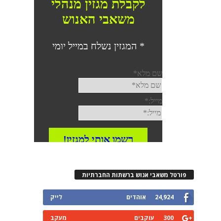
פורטל משאבי אנוש ברשתות החברתיות
24,924
אוהדים
לייק
300
עוקבים
מעקב