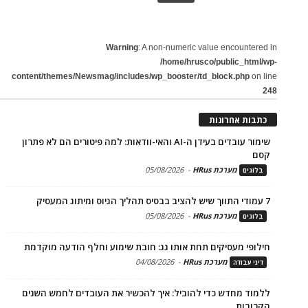
Warning
: A non-numeric value encountered in
/home/hrusco/public_html/wp-
content/themes/Newsmag/includes/wp_booster/td_block.php
on line
248
כתבות אחרונות
שימור עובדים בעידן ה-AI והאי-וודאות: למה פיטורים הם לא פתרון
קסם
מערכת HRus
-
05/08/2026
בלוגים
7 עמודי התווך שיש להציב בבסיס תהליך הגיוס ומיתוג המעסיק
מערכת HRus
-
05/08/2026
בלוגים
חילופי מעסיקים תחת אותו גג: חובת שימוע וחלף הודעה מוקדמת
מערכת HRus
-
04/08/2026
דיני עבודה
ללמוד מחדש כדי להוביל: איך להכשיר את העובדים לחמש השנים
הקרובות