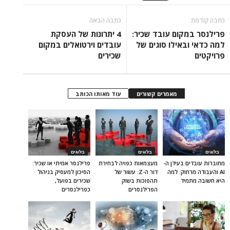
כתבה קודמת
כתבה הבאה
פרילנסר במקום עובד שכיר:
4 יתרונות של העסקת
למה כדאי ובאילו סוגים של
עובדים וירטואלים במקום
פרויקטים
שכירים
מאמרים קשורים
עוד מאותו הכותב
בלוגים
בלוגים
בלוגים
מחוברות עובדים בעידן ה-
מעצמאות כפויה לבחירת
פרילנסר אמיתי או שכיר:
AI והעבודה מרחוק: למה
דור ה-Z: עשור של
הסיכון למעסיק בניהול
היא חשובה מתמיד
תהפוכות בשוק
שכירים בפועל,
הפרילנסרים
כפרילנסרים