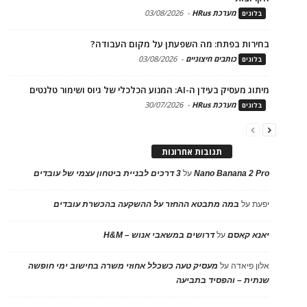
מערכת HRus
-
03/08/2026
בלוגים
בחירות בפתח: מה השפעתן על מקום העבודה?
כותבים חיצוניים
-
03/08/2026
בלוגים
מיתוג מעסיק בעידן ה-AI: המנוע הכלכלי של גיוס ושימור טלנטים
מערכת HRus
-
30/07/2026
בלוגים
תגובות אחרונות
Nano Banana 2 Pro
על
3 דרכים לבניית ביטחון עצמי של עובדים
יפעת
על
במה מתבטא ההחזר על ההשקעה בהכשרת עובדים
יאנא קאסם
על
דרושים במשאבי אנוש – H&M
אלון פיאדה
על
מעסיק טעה כשכלל אחוזי משרה בחישוב ימי חופשה
שנתית – והפסיד בתביעה