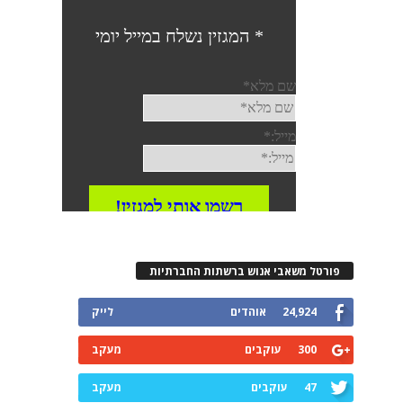
פורטל משאבי אנוש ברשתות החברתיות
24,924
אוהדים
לייק
300
עוקבים
מעקב
47
עוקבים
מעקב