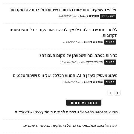
חילופי מעסיקים תחת אותו גג: חובת שימוע וחלף הודעה מוקדמת
מערכת HRus
-
04/08/2026
דיני עבודה
ללמוד מחדש כדי להוביל: איך להכשיר את העובדים לחמש השנים
הקרובות
מערכת HRus
-
03/08/2026
בלוגים
בחירות בפתח: מה השפעתן על מקום העבודה?
כותבים חיצוניים
-
03/08/2026
בלוגים
מיתוג מעסיק בעידן ה-AI: המנוע הכלכלי של גיוס ושימור טלנטים
מערכת HRus
-
30/07/2026
בלוגים
תגובות אחרונות
Nano Banana 2 Pro
על
3 דרכים לבניית ביטחון עצמי של עובדים
יפעת
על
במה מתבטא ההחזר על ההשקעה בהכשרת עובדים