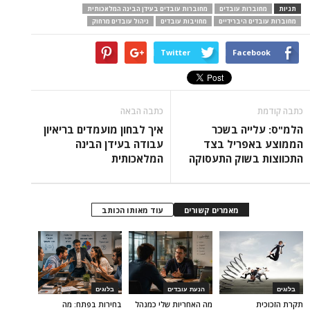
תגיות
מחוברות עובדים
מחוברות עובדים בעידן הבינה המלאכותית
מחוברות עובדים היברידיים
מחויבות עובדים
ניהול עובדים מרחוק
Twitter
Facebook
כתבה קודמת
כתבה הבאה
הלמ"ס: עלייה בשכר
איך לבחון מועמדים בריאיון
הממוצע באפריל בצד
עבודה בעידן הבינה
התכווצות בשוק התעסוקה
המלאכותית
מאמרים קשורים
עוד מאותו הכותב
בלוגים
הנעת עובדים
בלוגים
תקרת הזכוכית
מה האחריות שלי כמנהל
בחירות בפתח: מה