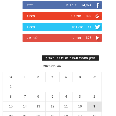
24,924
אוהדים
לייק
300
עוקבים
מעקב
47
עוקבים
מעקב
307
מנויים
להירשם
סינון מאמרי משאבי אנוש לפי תאריך
אוגוסט 2026
א
ב
ג
ד
ה
ו
ש
1
8
7
6
5
4
3
2
15
14
13
12
11
10
9