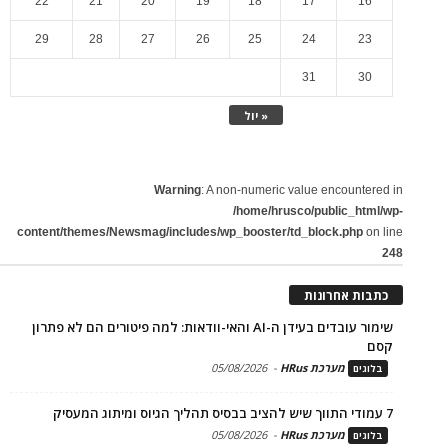
22
21
20
19
18
17
16
29
28
27
26
25
24
23
31
30
« יול
Warning
: A non-numeric value encountered in
/home/hrusco/public_html/wp-
content/themes/Newsmag/includes/wp_booster/td_block.php
on line
248
כתבות אחרונות
שימור עובדים בעידן ה-AI והאי-וודאות: למה פיטורים הם לא פתרון
קסם
מערכת HRus
-
05/08/2026
בלוגים
7 עמודי התווך שיש להציב בבסיס תהליך הגיוס ומיתוג המעסיק
מערכת HRus
-
05/08/2026
בלוגים