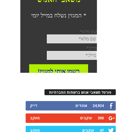
פורטל משאבי אנוש ברשתות החברתיות
24,924
אוהדים
לייק
300
עוקבים
מעקב
47
עוקבים
מעקב