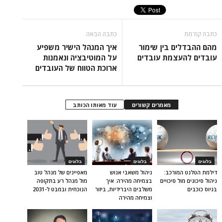
כתבה קודמת
כתבה הבאה
מהם ההבדלים בין שימור
איך המנהל הישיר משפיע
עובדים להעצמת עובדים
על המוטיבציה ונאמנות
ארוכת הטווח של העובדים
מאמרים קשורים
עוד מאותו הכותב
בלוגים
בלוגים
בלוגים
דילמת הטלנט המורכב:
ניהול משאבי אנוש
מאפיינים של מנהל טוב
ניהול סיכונים מול סיכויים
בצמיחה מהירה: איך
מול מנהל רע בתקופה
בגיוס כוכבים
משלבים היברידיות, ביזור
הנוכחית ובמבט ל-2031
וצמיחה מהירה