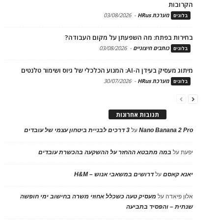
הקרובות
מערכת HRus
-
03/08/2026
בלוגים
בחירות בפתח: מה השפעתן על מקום העבודה?
כותבים חיצוניים
-
03/08/2026
בלוגים
מיתוג מעסיק בעידן ה-AI: המנוע הכלכלי של גיוס ושימור טלנטים
מערכת HRus
-
30/07/2026
בלוגים
תגובות אחרונות
Nano Banana 2 Pro
על
3 דרכים לבניית ביטחון עצמי של עובדים
יפעת
על
במה מתבטא ההחזר על ההשקעה בהכשרת עובדים
יאנא קאסם
על
דרושים במשאבי אנוש – H&M
אלון פיאדה
על
מעסיק טעה כשכלל אחוזי משרה בחישוב ימי חופשה
שנתית – והפסיד בתביעה