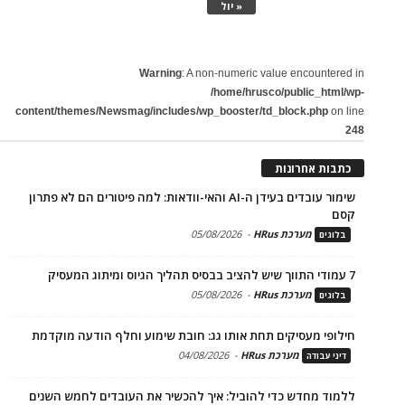
« יול
Warning
: A non-numeric value encountered in
/home/hrusco/public_html/wp-
content/themes/Newsmag/includes/wp_booster/td_block.php
on line
248
כתבות אחרונות
שימור עובדים בעידן ה-AI והאי-וודאות: למה פיטורים הם לא פתרון
קסם
מערכת HRus
-
05/08/2026
בלוגים
7 עמודי התווך שיש להציב בבסיס תהליך הגיוס ומיתוג המעסיק
מערכת HRus
-
05/08/2026
בלוגים
חילופי מעסיקים תחת אותו גג: חובת שימוע וחלף הודעה מוקדמת
מערכת HRus
-
04/08/2026
דיני עבודה
ללמוד מחדש כדי להוביל: איך להכשיר את העובדים לחמש השנים