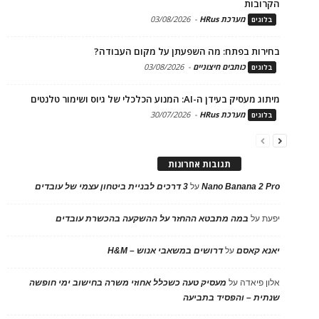
הקרובות
מערכת HRus
-
03/08/2026
בלוגים
בחירות בפתח: מה השפעתן על מקום העבודה?
כותבים חיצוניים
-
03/08/2026
בלוגים
מיתוג מעסיק בעידן ה-AI: המנוע הכלכלי של גיוס ושימור טלנטים
מערכת HRus
-
30/07/2026
בלוגים
תגובות אחרונות
Nano Banana 2 Pro
על
3 דרכים לבניית ביטחון עצמי של עובדים
יפעת
על
במה מתבטא ההחזר על ההשקעה בהכשרת עובדים
יאנא קאסם
על
דרושים במשאבי אנוש – H&M
אלון פיאדה
על
מעסיק טעה כשכלל אחוזי משרה בחישוב ימי חופשה
שנתית – והפסיד בתביעה