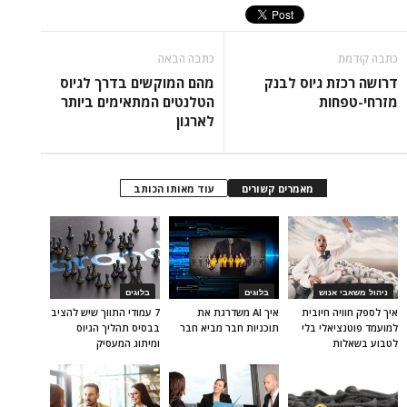
כתבה קודמת
כתבה הבאה
דרושה רכזת גיוס לבנק
מהם המוקשים בדרך לגיוס
מזרחי-טפחות
הטלנטים המתאימים ביותר
לארגון
מאמרים קשורים
עוד מאותו הכותב
ניהול משאבי אנוש
בלוגים
בלוגים
איך לספק חוויה חיובית
איך AI משדרגת את
7 עמודי התווך שיש להציב
למועמד פוטנציאלי בלי
תוכניות חבר מביא חבר
בבסיס תהליך הגיוס
לטבוע בשאלות
ומיתוג המעסיק