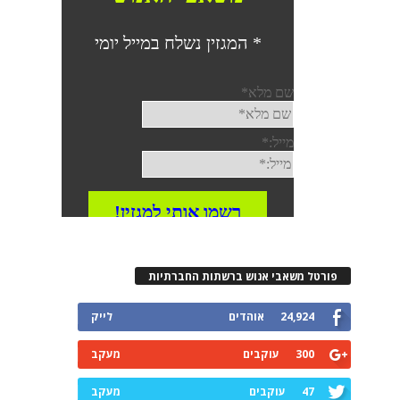
פורטל משאבי אנוש ברשתות החברתיות
24,924
אוהדים
לייק
300
עוקבים
מעקב
47
עוקבים
מעקב