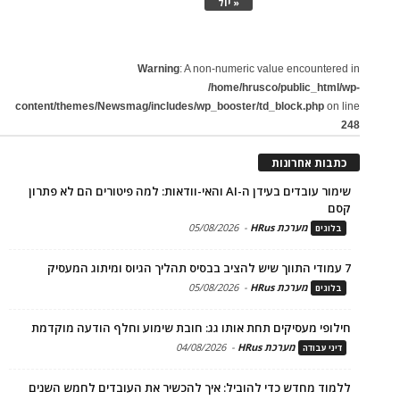
« יול
Warning
: A non-numeric value encountered in
/home/hrusco/public_html/wp-
content/themes/Newsmag/includes/wp_booster/td_block.php
on line
248
כתבות אחרונות
שימור עובדים בעידן ה-AI והאי-וודאות: למה פיטורים הם לא פתרון
קסם
מערכת HRus
-
05/08/2026
בלוגים
7 עמודי התווך שיש להציב בבסיס תהליך הגיוס ומיתוג המעסיק
מערכת HRus
-
05/08/2026
בלוגים
חילופי מעסיקים תחת אותו גג: חובת שימוע וחלף הודעה מוקדמת
מערכת HRus
-
04/08/2026
דיני עבודה
ללמוד מחדש כדי להוביל: איך להכשיר את העובדים לחמש השנים