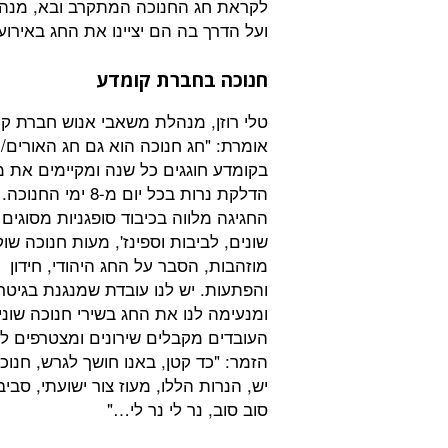
לקראת חג החנוכה המתקרב ובא, מנהל
ועל הדרך בה הם יציינו את החג באירוע
חנוכה בחברת קומדע
טלי רוזן, מנהלת משאבי אנוש חברת קו
אומרת: "חג חנוכה הוא גם חג האורים/ו
בקומדע חוגגים כל שנה ומקיימים את מ
הדלקת נרות בכל יום מ-8 ימי החנוכה.
החגיגה מלווה בכיבוד סופגניות מסוגים
שונים, לביבות וספינז', מעות חנוכה שוק
מוזהבות, הסבר על החג היהודי, חידון
והפתעות. יש לנו עובדת שמנגנת בגיטר
ומנעימה לנו את החג בשירי חנוכה שונ
העובדים מקבלים שירונים ומצטרפים ל
הזמר: "כד קטן, באנו חושך לגרש, חנוכי
יש, הנרות הללו, מעוז צור ישועתי, סביבו
סוב סוב, נר לי נר לי…"