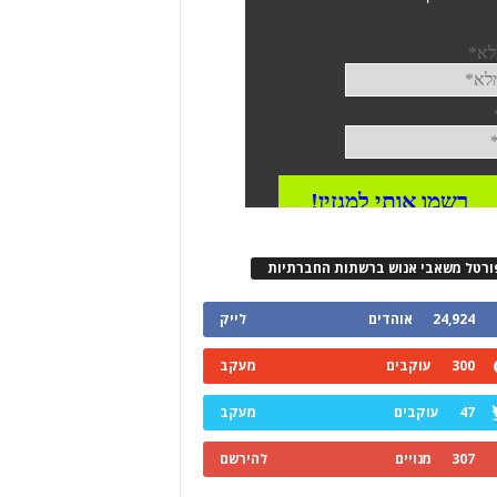
ורטל משאבי אנוש ברשתות החברתיות
24,924
אוהדים
לייק
300
עוקבים
מעקב
47
עוקבים
מעקב
307
מנויים
להירשם