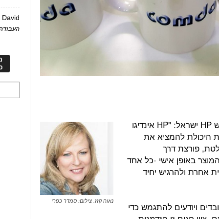
David
ע
העבודה 
מ
כ
לדברי נאוה קזז, סמנכ"לית משאבי אנוש HP ישראל: "HP אינדיגו
את היכולת להמציא את
טת, פורצת דרך
מוצר באופן אישי -כל אחד
ת אחרת ולהרגיש יחיד
נאוה קזז. צילום: סמדר כפרי
בדים ויודעים להתגמש כדי
 ציון חגים זו הזדמנות