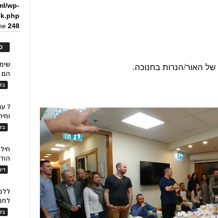
ml/wp-
ck.php
ine
248
כ
של האור/הנרות בחנוכה.
הם ל
בלו
7 ע
ומית
בלו
חילו
הוד
דינ
ללמו
לחמ
בלו