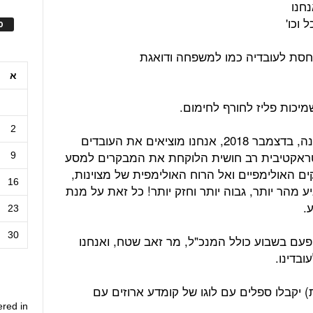
נחנו
 וכו'
ס
יחסת לעובדיה כמו למשפחה ודואגת
א
יכות פליז לחורף לחימום.
2
פעילות חברתית מגבשת בחנוכה – השנה, בדצמבר 2018, אנחנו מוציאים את העובדים
ינטראקטיבית רב חושית הלוקחת את המבקרים למסע
9
קים האולימפיים ואל הרוח האולימפית של מצוינות,
16
 מהר יותר, גבוה יותר וחזק יותר! כל זאת על מנת
.
23
30
עם בשבוע כולל המנכ"ל, מר זאב שטח, ואנחנו
בדינו.
) יקבלו ספלים עם לוגו של קומדע ארוזים עם
ered in