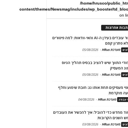
/home/hrusco/public_ht
content/themes/Newsmag/includes/wp_booster/td_blo
on l
תבות אחרונות
שימור עובדים בעידן ה-AI והאי-וודאות: למה פיטורים
א פתרון קסם
מערכת HRus
-
05/08/2026
גים
מודי התווך שיש להציב בבסיס תהליך הגיוס
וג המעסיק
מערכת HRus
-
05/08/2026
גים
פי מעסיקים תחת אותו גג: חובת שימוע וחלף
עה מוקדמת
מערכת HRus
-
04/08/2026
י עבודה
ד מחדש כדי להוביל: איך להכשיר את העובדים
ש השנים הקרובות
מערכת HRus
-
03/08/2026
גים