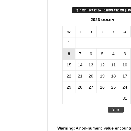
ינון מאמרי משאבי אנוש לפי תאריך
אוגוסט 2026
ב
ג
ד
ה
ו
ש
1
8
7
6
5
4
3
15
14
13
12
11
10
22
21
20
19
18
17
29
28
27
26
25
24
31
« יול
Warning
: A non-numeric value encount