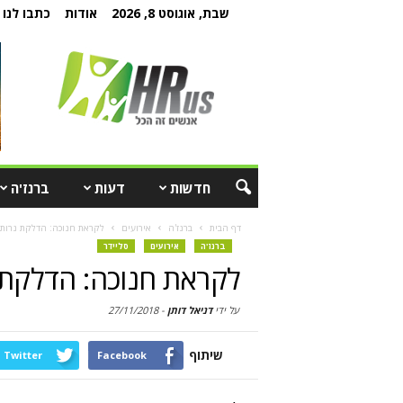
שבת, אוגוסט 8, 2026
אודות
כתבו לנו
חדשות
דעות
ברנז'ה
דף הבית
ברנז'ה
אירועים
לקראת חנוכה: הדלקת נרות 
ברנז'ה
אירועים
סליידר
לקראת חנוכה: הדלקת נ
על ידי
דניאל דותן
-
27/11/2018
שיתוף
Twitter
Facebook