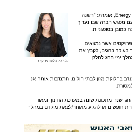
טל דבי, מנהלת משאבי אנוש ב- Energy Team, אומרת: "השנה
עם מפגש חברה שבו נערוך
 כמובן בסופגניות.
י פרויקטים אשר נמצאים
ד בעיקר בחגים, לקבץ את
מהלך ימי החג לחלק
טל דבי. צילום: ניר קידר
נדב בחלוקת מזון לבתי חולים, התנדבות אותה אנו
מסורת.
חג ישנה מתכונת שונה במערכת החינוך ומאוד
קחת חופשים או להגיע מאוחר/לצאת מוקדם במהלך