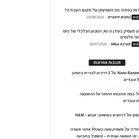
ות בפתח: מה השפעתן על מקום העבודה?
כותבים חיצוניים
-
03/08/2026
גים
מיתוג מעסיק בעידן ה-AI: המנוע הכלכלי של גיוס
ור טלנטים
מערכת HRus
-
30/07/2026
גים
תגובות אחרונות
על
Nano Banan
3 דרכים לבניית ביטחון
 עובדים
ל
במה מתבטא ההחזר על ההשקעה
 עובדים
על
אסם
דרושים במשאבי אנוש – H&M
אדה
על
מעסיק טעה כשכלל אחוזי משרה
ימי חופשה שנתית – והפסיד בתביעה