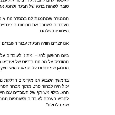
טובה לשהות ברגע של חגיגה ולחגוג ארו
העובדים לשחרר את הכוחות היצירתיי
הייחודיות שלהם.
אנו יוצרים חוויה חגיגית עבור העובדים
ביום הראשון לחג – ימתינו לעובדים על 
המודפס על מכונות הדפוס של אינדיגו בט
הסלוגן שמתנוסס על המארז הוא: Let your Indi-go, Light up the FIRE within you.
בהמשך השבוע אנו מקיימים הדלקת נר
יכול היה לבחור סרט מתוך מבחר הסרטים
החג. בילוי משותף של העובדים עם הי
להביע הערכה לעובדים ולשותפות המ
שמח לכולנו".