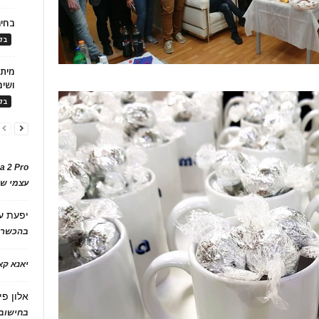
בחיר
בלו
ושימ
בלו
a 2 Pro
עצמי של
יפעת
ע
בהכשרת
יאנא ק
אלון פי
בחישוב 