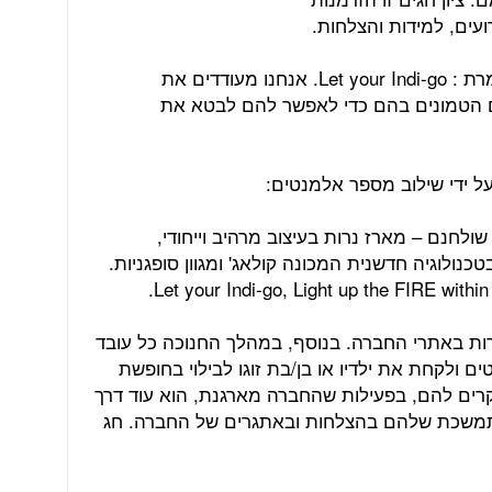
עים, למידות והצלחות.
המנטרה שמתנגנת לנו במסדרונות אומרת : Let your Indi-go. אנחנו מעודדים את
ם הטמונים בהם כדי לאפשר להם לבטא את
 על ידי שילוב מספר אלמנטים:
שולחנם – מארז נרות בעיצוב מרהיב וייחודי,
כנולוגיה חדשנית המכונה קולאג' ומגוון סופגניות.
ות באתרי החברה. בנוסף, במהלך החנוכה כל עובד
 ולקחת את ילדיו או בן/בת זוגו לבילוי בחופשת
קרים להם, בפעילות שהחברה מארגנת, הוא עוד דרך
תמשכת שלהם בהצלחות ובאתגרים של החברה. חג