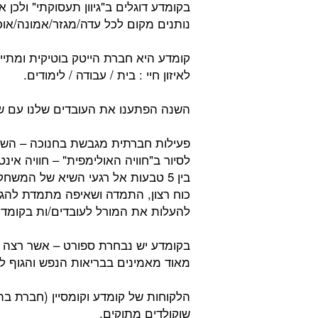
בקומדע דוגלים ב"גיוון תעסוקתי" ולכן א
נותנים מקום לכל עדה/מגזר/אמונה/אוכל
קומדע היא חברת הייטק בוטיקית ומתי
לאיזון חיי : בית / עבודה / לימודים.
השנה הפתענו את העובדים שלנו עם שמ
לסיור ב"חוויה האולימפית" – חוויה א
בין 5 טבעות אל רגעי השיא של המשח
כוח רצון, התמדה ושאיפה מתמדת להגיע
להעלות את המורל לעובדים/ות בקומדע
בקומדע יש נבחרת ספורט – אשר רצה פ
מאוד מאמינים בבריאות הנפש והגוף לעו
הלקוחות של קומדע וקומסיין (חברת בת
שוקולדים מתוקים.