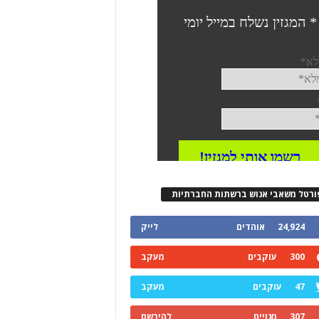
ורטל משאבי אנוש ברשתות החברתיות
24,924
אוהדים
לייק
300
עוקבים
מעקב
47
עוקבים
מעקב
307
מנויים
להירשם