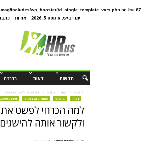
mag/includes/wp_booster/td_single_template_vars.php
on line
67
יום רביעי, אוגוסט 5, 2026
אודות
כתבו 
חדשות
דעות
ברנז'ה
דף הבית
דעות
בלוגים
למה הכרחי לפשט את מערכת הש
דעות
בלוגים
מאמרים מקצועיים
מעולם משאבי
למה הכרחי לפשט את 
ולקשור אותה להישגים
על ידי
מערכת HRus
-
20/05/2026