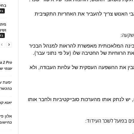
בחיר
בלו
בי האנוש צריך להעביר את האחריות התקציבית
ושימ
שקעה:
בלו
בינה המלאכותית מאפשרת להראות למנהל הבכיר
 הרווחיות של החטיבה שלו (על פי נתוני עבר).
a 2 Pro
ין את ההשפעה העסקית של עלויות העבודה, ולא
עצמי של
יפעת
ע
בהכשרת
 יש לנתק אותו מהערכות סובייקטיביות ולחבר אותו
יאנא ק
אלון פי
בחישוב 