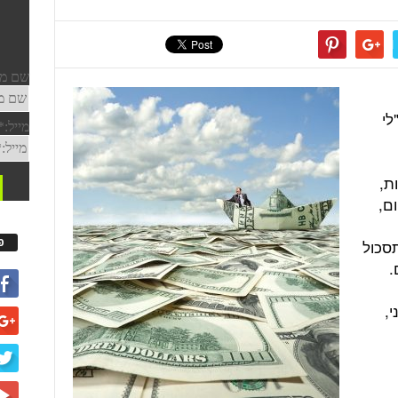
לי
ת,
ם,
פ
תסכול
.
,