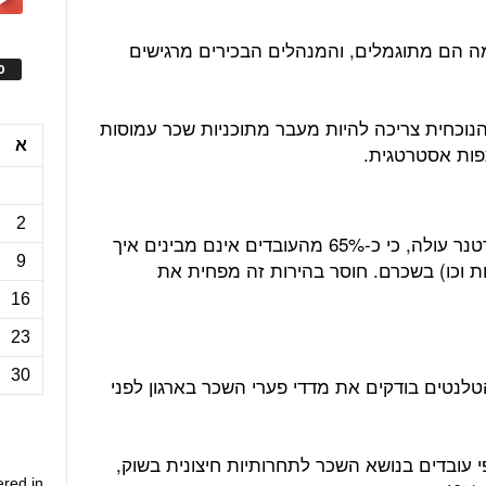
מה הם מתוגמלים, והמנהלים הבכירים מרגישים
ס
וכחית צריכה להיות מעבר מתוכניות שכר עמוסות
א
פות אסטרטגית.
2
ממחקר שנערך השנה (2026) על ידי גרטנר עולה, כי כ-65% מהעובדים אינם מבינים איך
9
ת וכו) בשכרם. חוסר בהירות זה מפחית את
16
23
30
של מקינזי עולה, כי כ-72% מהטלנטים בודקים את מדדי פערי השכר בארגון לפני
פי עובדים בנושא השכר לתחרותיות חיצונית בשוק,
ered in