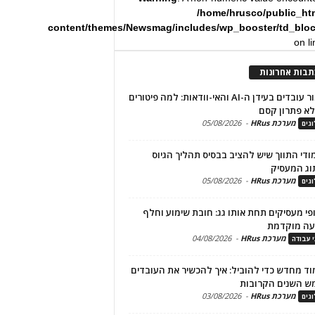
/home/hrusco/public_ht
content/themes/Newsmag/includes/wp_booster/td_blo
on l
תבות אחרונות
שימור עובדים בעידן ה-AI והאי-וודאות: למה פיטורים
א פתרון קסם
מערכת HRus
-
05/08/2026
גים
מודי התווך שיש להציב בבסיס תהליך הגיוס
וג המעסיק
מערכת HRus
-
05/08/2026
גים
פי מעסיקים תחת אותו גג: חובת שימוע וחלף
עה מוקדמת
מערכת HRus
-
04/08/2026
י עבודה
ד מחדש כדי להוביל: איך להכשיר את העובדים
ש השנים הקרובות
מערכת HRus
-
03/08/2026
גים