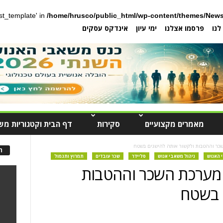
post_template' in
/home/hrusco/public_html/wp-content/themes/News
לנו
פרסמו אצלנו
ימי עיון
אינדקס עסקים
מאמרים מקצועיים
סקירות
דף הבית וקטגוריות מש
כר וההטבות ולקשור אותה להישגים בשטח
ה
 האנוש
ניהול משאבי אנוש
סליידר
שכר עובדים
תמרוץ ותגמול
מערכת השכר וההטבות
 בשטח