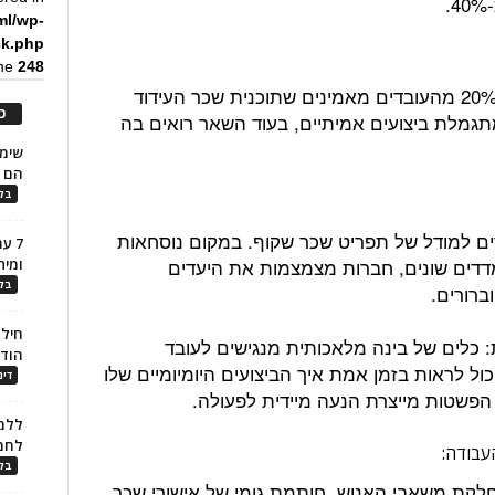
.
ml/wp-
ck.php
ine
248
ממחקר של מכון גאלופ עולה, כי רק כ-20% מהעובדים מאמינים שתוכנית שכר העידוד
כ
מתגמלת ביצועים אמיתיים, בעוד השאר רואים בה
הם ל
בלו
רים למודל של תפריט שכר שקוף. במקום נוסחאות
7 ע
דדים שונים, חברות מצמצמות את היעדים
ומית
בלו
ברורים.
חילו
 כלים של בינה מלאכותית מנגישים לעובד
הוד
ול לראות בזמן אמת איך הביצועים היומיומיים שלו
דינ
הפשטות מייצרת הנעה מיידית לפעולה.
ללמו
לחמ
עבודה:
בלו
לקת משאבי האנוש, חותמת גומי של אישורי שכר.