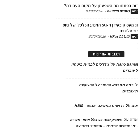
ות בפתח: מה השפעתן על מקום העבודה?
כותבים חיצוניים
-
03/08/2026
גים
מיתוג מעסיק בעידן ה-AI: המנוע הכלכלי של גיוס
ור טלנטים
מערכת HRus
-
30/07/2026
גים
תגובות אחרונות
על
Nano Banan
3 דרכים לבניית ביטחון
 עובדים
ל
במה מתבטא ההחזר על ההשקעה
 עובדים
על
אסם
דרושים במשאבי אנוש – H&M
אדה
על
מעסיק טעה כשכלל אחוזי משרה
ימי חופשה שנתית – והפסיד בתביעה