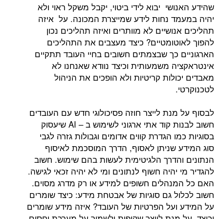
שהידע האנושי יבוא לידי ביטוי, יקבל משקל ראוי ולא
יהיה במעמד נחות לידע שמייצרת המכונה. על איזה
תהליכים אנושיים לא מוותרים ואיזה תהליכים נכון
להפוך לאוטומטיים? כיצד מעצבים את התהליכים
הארגוניים כך שבצמתים חשובים בחיי העובד תתקיים
אינטראקציה משמעותית וכיצד נוודא שאנחנו לא
מאבדים יכולות קריטיות ולא הופכים את הניהול
לטכנוקרטי.
לבסוף על מנת לייצר חוזה פסיכולוגי חדש עם העובדים
חשוב לבנות קוד אתי ארגוני לשימוש ב – AI שיעסוק
בסוגיות כמו הגדרת קווים אדומים וגבולות גזרה לגבי
סוג המידע שניתן לאסוף, הדרך המוסכמת לאיסוף
הנתונים והדרך הלגיטימית לעשות בהם שימוש. חשוב
להגדיר מי יהיה חשוף לנתונים ומי לא יהיה זכאי לגישה.
האם כל המנהלים חשופים למידע או רק מדרג מסוים.
חשוב לכלול גם סוגיות של אבטחת מידע: כיצד שומרים
על המידע ועל הפרטיות של העובד? איזה מידע שומרים
וכיצד. על מנת לייצר שקיפות ולשמור על מערכת יחסים