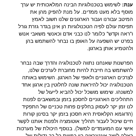
לשימוש בטכנולוגיות הבינה המלאכותית יש ערך
ענת:
מוסף בלא מעט ממדים. על מנת להפיק מהן את
המיטב עבורנו ועבור הארגונים שלנו חשוב לאמץ
תפיסת עולם לפיה הטכנולוגיות הן אינן בגדר גזרת גורל
ו"ראה וקדש" כלומר לנו כבני אדם וכאנשי משאבי אנוש
בפרט יש השפעה על האופן בו נבחר להשתמש בהן
ולהטמיע אותן בארגון.
הפרשנות שאנחנו נתווה לטכנולוגיה והדרך שבה נבחר
להשתמש בה חייבת להיות מחוברת לערכים שלנו,
לצרכים הארגוניים ולאופי של הארגון. השימוש באותה
הטכנולוגיה יכול להיראות שונה לחלוטין בין ארגון אחד
למשנהו. שימוש מושכל יכול להביא לייעול של
התהליכים הארגוניים לחסכון בזמן ובמשאבים לפנות
לנו זמן יקר לעסוק בחלקים פחות טכניים של התפקיד
(הדוגמא הקלאסית היא חסכון בזמן יקר בסינון קורות
חיים שיכול לעבור תהליך אוטומציה ולפנות אותנו לקשר
אישי עם המועמדים למשל). בנוסף היכולת של מערכות
כאלה לייצר אינטגרציה בין כמויות כל כך גדולות של