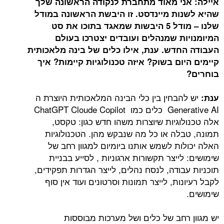
איילה: אני מאוד מתחברת לנקודה הראשונה שלך
שהיא לשנות מיינדסט. זו היבשת הראשונה במודל
שלנו – מודל 5 היבשות שמאגד בתוכו את סט
המיומנויות שמנהלים ועובדים יצטרכו בעולם
העבודה החדש. ענת, אילו כלים של בינה מלאכותית
קיימים היום בשוק? איזה טכנולוגיות קיימות? איך
בוחרים?
יש להבחין בין כלי הבינה המלאכותית היוצרת ה
ענת:
Generative AI כלים כמו ChatGPT Cloude Copilot
אלה טכנולוגיות שיוצרות משהו חדש כגון: טקסט,
תמונה, טבלה או כל מה שנבקש מהן. הטכנולוגיות
האלה יכולות לשמש אותנו ביומיום למגוון רחב של
שימושים: לייצר תקשורות ארגוניות , לסייע בבניית
תוכניות עבודה, לנסח נהלים, לייצר הגדרות תפקידים,
לקבל רעיונות, לייצר תמונות וסרטונים ועוד אין סוף
שימושים.
יש מגוון רחב של כלים ושל מערכות מבוססות