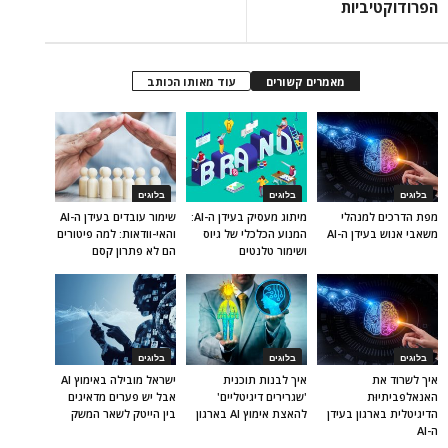
הפרודוקטיביות
מאמרים קשורים
עוד מאותו הכותב
בלוגים
בלוגים
בלוגים
מפת הדרכים למנהלי
מיתוג מעסיק בעידן ה-AI:
שימור עובדים בעידן ה-AI
משאבי אנוש בעידן ה-AI
המנוע הכלכלי של גיוס
והאי-וודאות: למה פיטורים
ושימור טלנטים
הם לא פתרון קסם
בלוגים
בלוגים
בלוגים
איך לשרוד את
איך לבנות תוכנית
ישראל מובילה באימוץ AI
האנאלפביתיוּת
'שגרירים דיגיטליים'
אבל יש פערים מדאיגים
הדיגיטלית בארגון בעידן
להאצת אימוץ AI בארגון
בין הייטק לשאר המשק
ה-AI