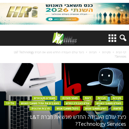
דף הבית
סקירות
חברות
כיצד עולם העבודה החדש פוגש את חברת L&T Technology
Services?
סקירות
חברות
דעות
מאמר מערכת
מאמרים מקצועיים
מעולם משאבי האנוש
עולם העבודה החדש
מעצבים את עתיד משאבי האנוש
סליידר
חדשות
ראיון משאבי אנוש
ניהול משאבי אנוש
תרבות ארגונית
כיצד עולם העבודה החדש פוגש את חברת L&T
Technology Services?