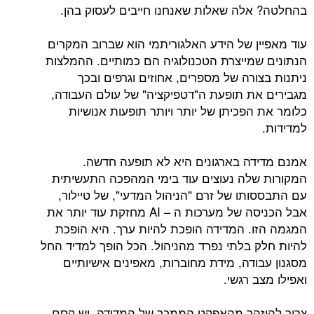
בהחלטה? אלה שאלות שאנחנו חייבים לעסוק בהן.
עוד מאפיין של הידע האלגוריתמי הוא שברוב המקרים
הנתונים שמייצרת הטכנולוגיה הם כמותיים. ההמלצות
ניתנות בצורה של מספרים, אחוזים וגרפים ובכך
מגבירים את תופעת ה"דטפיקציה" של עולם העבודה,
כלומר את הפכיתן של יותר ויותר תופעות אנושיות
למדידות.
אמנם מדידה בארגונים היא לא תופעה חדשה.
המקורות שלה נעוצים עוד בימי המהפכה התעשיתית
עם התבססותו של זרם "הניהול המדעי", של טיילור,
אבל הכניסה של מערכות ה – AI מחזקת עוד יותר את
המגמה הזו. המדידה הופכת להיות ערך. היא הופכת
להיות חלק בלתי נפרד מהניהול. הכל הופך למדיד החל
מסגנון עבודה, מידת מחוברות, מאפינים אישיותיים
ואפילו מצב רגשי.
צריך להיזהר מהאפקט הממכר של המדידה. יש קסם