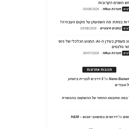
ש השנים הקרובות
מערכת HRus
-
03/08/2026
גים
ות בפתח: מה השפעתן על מקום העבודה?
כותבים חיצוניים
-
03/08/2026
גים
מיתוג מעסיק בעידן ה-AI: המנוע הכלכלי של גיוס
ור טלנטים
מערכת HRus
-
30/07/2026
גים
תגובות אחרונות
Nano Banan
על
3 דרכים לבניית ביטחון
 עובדים
במה מתבטא ההחזר על ההשקעה בהכשרת
אסם
על
דרושים במשאבי אנוש – H&M