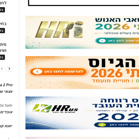
לחמ
בלו
בחיר
בלו
ושימ
בלו
a 2 Pro
עצמי של
יפעת
על
עובדים
יאנא ק