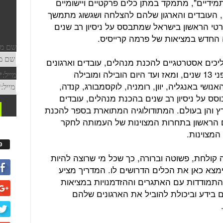
דיים", מתמקד במתן כלים פרקטיים ויישומיים
 העובדים והארגון שלהם להצלחה ושגשוג מתמשך
טי הראשון בישראל שמתבסס על ניסיון רב שנים
 החדש במציאות של פרמה קרייסיס.
ליכים אסטרטגיים להכנת מנהלים, עובדים וארגונים
להצלחה בעולם העבודה החדש כבר לפני 13 שנים, ומאז ועד היום הובילה ומובילה
י באנגליה, יוון, רומניה, לוקסמבורג, קנדה,
סס על ניסיון רב שנים בהכנת מנהלים, עובדים
רץ והן בעולם. המתודולוגיה המתוארת בספר להכנת
ם הראשון בתחרות המצוינות של העמותה לחקר
המצוינות.
פ
 בצורה קולחת, פשוטה וברורה, כך שכל מי שרוצה להיות
ימצא כאן את הכלים הדרושים לו. המדריך מציע
התמודדות עם האתגרים וההזדמנויות במציאות
ם בידע וביכולת להוביל את הארגונים שלהם