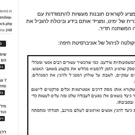
tered in
ומציע לקוראים תובנות מעשיות להתמודדות עם
tml/wp-
 של ימינו, ומצייד אותם בידע וביכולת להוביל את
ock.php
ה המשתנה תדיר.
line
248
ולטה לניהול של אוניברסיטת חיפה:
כ
הם ל
בלו
7 ע
ומית
בלו
חילו
הוד
דינ
ללמו