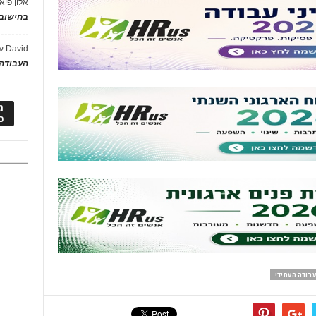
אלון פיא
בחישוב 
David
ע
העבודה 
מ
כ
בודה העתידי