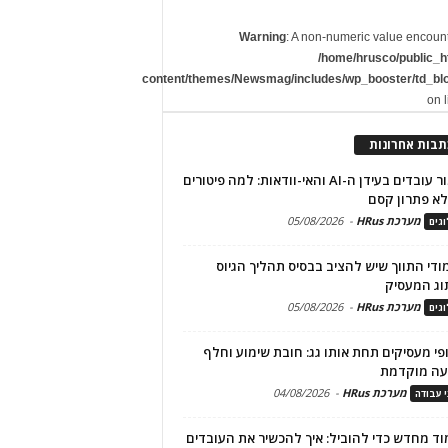
Warning
: A non-numeric value encoun
/home/hrusco/public_h
content/themes/Newsmag/includes/wp_booster/td_bl
on 
תבות אחרונות
שימור עובדים בעידן ה-AI והאי-וודאות: למה פיטורים
א פתרון קסם
מערכת HRus
-
05/08/2026
גים
מודי התווך שיש להציב בבסיס תהליך הגיוס
וג המעסיק
מערכת HRus
-
05/08/2026
גים
פי מעסיקים תחת אותו גג: חובת שימוע וחלף
עה מוקדמת
מערכת HRus
-
04/08/2026
י עבודה
ד מחדש כדי להוביל: איך להכשיר את העובדים