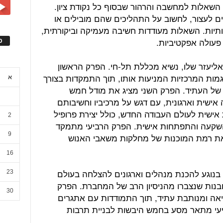
השאלות למחשבה והרהור שבסוף כל נקודת ציון.
ם לעצור, לחשוב על התהליכים שהם מובילים או
ותיות. השאלות מעודדות חשיבה מעמיקה וביקורתית,
פעולה אפקטיביות.
ס
יעזר שלו, נשיא מכללת תל-חי. הפרק הראשון
ות המרכזיות המניעות אותו, תוך התמקדות בצורך
א
ת של העתיד. הפרק השני מציג את מודל חמש
שית וארגונית, עם דגש על מרכיביו וחשיבותם
אישית לעולם העבודה החדש, כולל יצירת פרופיל
2
השקעה והתפתחות אישית. הפרק הרביעי מתמקד
9
 את רמת המוכנות של מחלקות משאבי האנוש
16
נוגע להכנת מנהלים וארגונים להצלחה בעולם
23
ובנות שנצברו מהניסיון הרב של המחברת. הפרק
30
ריאה ומנותבת עתיד, תוך התמודדות עם אתגרים
ביעי מתאר מסע בחמש היבשות לבניית תרבות