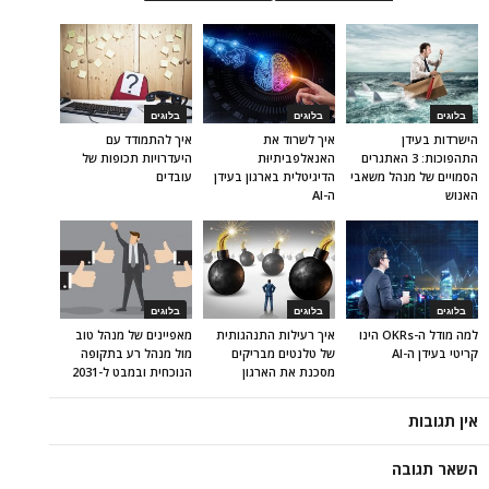
בלוגים
בלוגים
בלוגים
הישרדות בעידן
איך לשרוד את
איך להתמודד עם
התהפוכות: 3 האתגרים
האנאלפביתיוּת
היעדרויות תכופות של
הסמויים של מנהל משאבי
הדיגיטלית בארגון בעידן
עובדים
האנוש
ה-AI
בלוגים
בלוגים
בלוגים
למה מודל ה-OKRs הינו
איך רעילות התנהגותית
מאפיינים של מנהל טוב
קריטי בעידן ה-AI
של טלנטים מבריקים
מול מנהל רע בתקופה
מסכנת את הארגון
הנוכחית ובמבט ל-2031
אין תגובות
השאר תגובה