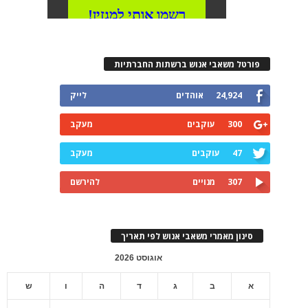
פורטל משאבי אנוש ברשתות החברתיות
24,924
אוהדים
לייק
300
עוקבים
מעקב
47
עוקבים
מעקב
307
מנויים
להירשם
סינון מאמרי משאבי אנוש לפי תאריך
אוגוסט 2026
א
ב
ג
ד
ה
ו
ש