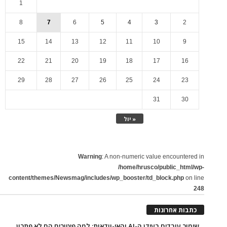
1
8
7
6
5
4
3
2
15
14
13
12
11
10
9
22
21
20
19
18
17
16
29
28
27
26
25
24
23
31
30
« יול
Warning
: A non-numeric value encountered in
/home/hrusco/public_html/wp-
content/themes/Newsmag/includes/wp_booster/td_block.php
on line
248
כתבות אחרונות
שימור עובדים בעידן ה-AI והאי-וודאות: למה פיטורים הם לא פתרון