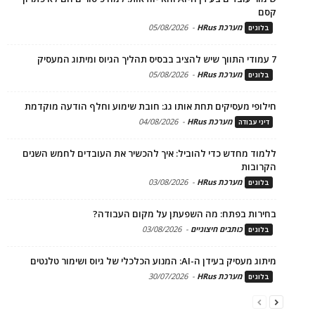
קסם
מערכת HRus
-
05/08/2026
בלוגים
7 עמודי התווך שיש להציב בבסיס תהליך הגיוס ומיתוג המעסיק
מערכת HRus
-
05/08/2026
בלוגים
חילופי מעסיקים תחת אותו גג: חובת שימוע וחלף הודעה מוקדמת
מערכת HRus
-
04/08/2026
דיני עבודה
ללמוד מחדש כדי להוביל: איך להכשיר את העובדים לחמש השנים
הקרובות
מערכת HRus
-
03/08/2026
בלוגים
בחירות בפתח: מה השפעתן על מקום העבודה?
כותבים חיצוניים
-
03/08/2026
בלוגים
מיתוג מעסיק בעידן ה-AI: המנוע הכלכלי של גיוס ושימור טלנטים
מערכת HRus
-
30/07/2026
בלוגים