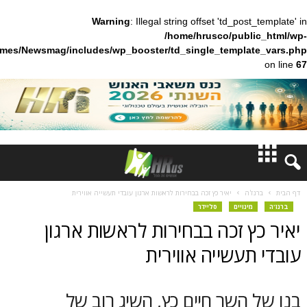
Warning
: Illegal string offset 'td_pos
/home/hrusco/publ
content/themes/Newsmag/includes/wp_booster/td_single_templa
חדשות
'ה
יאיר כץ זכה בבחירות לראשות ארגון עובדי תעשייה אווירית
ינויים
סליידר
דעות
 זכה בבחירות לראשות ארגון
ברנז'ה
עשייה אווירית
מאמרים
השר חיים כץ, השיג רוב של