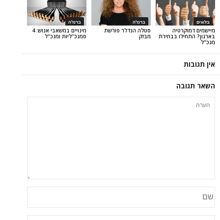
ברנז'ה
ברנז'ה
טיה
סטלה הנדלר פורשת
מינויים במשאבי אנוש: 4
ו בבחירת
מבזק
סמנכ"ליות ומנכ"ל
ה