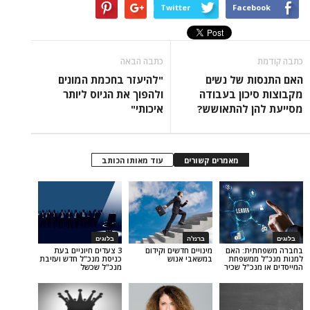
Twitter
Face
כתבה הבאה
ת של נשים
"להיעזר בחכמת המונים
כון בעבודה
ולהפוך את הגיוס ליותר
ן להתאושש?
איכותי"
מאמרים קשורים
עוד מאותו הכותב
ברנז'ה
בלוגים
ת: האם
מינויים חדשים וקידום
3 צעדים חיוניים בעת
ממשפחת
במשאבי אנוש
כניסת מנכ"ל חדש ועזיבת
כ"ל שכיר
מנכ"ל שכשל