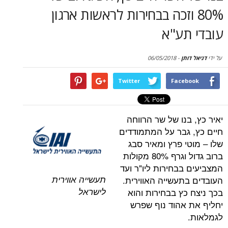
סקירות
8 וזכה בבחירות לראשות ארגון
תע"א
דף הבית
תן
-
06/05/2018
Twitter
Face
נו של שר הרווחה
גבר על המתמודדים
 פרץ ומאיר סבג
ברוב גדול וגרף 80% מקולות
בחירות ליו"ר ועד
תעשייה אווירית
תעשייה האווירית.
לישראל
כץ בבחירות והוא
אהוד נוף שפרש