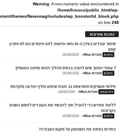
Warning
: A non-numeric value encounte
/home/hrusco/public_htm
content/themes/Newsmag/includes/wp_booster/td_bloc
on li
ת אחרונות
שימור עובדים בעידן ה-AI והאי-וודאות: למה פיטורים הם לא פתרון
מערכת HRus
-
05/08/2026
ים
מערכת HRus
-
05/08/2026
ים
פי מעסיקים תחת אותו גג: חובת שימוע וחלף הודעה מוקדמת
מערכת HRus
-
04/08/2026
 עבודה
ד מחדש כדי להוביל: איך להכשיר את העובדים לחמש השנים
בות
מערכת HRus
-
03/08/2026
ים
ות בפתח: מה השפעתן על מקום העבודה?