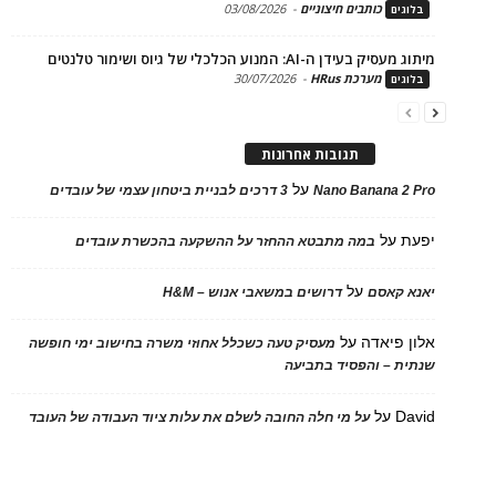
כותבים חיצוניים
-
03/08/2026
ים
בעידן ה-AI: המנוע הכלכלי של גיוס ושימור טלנטים
מערכת HRus
-
30/07/2026
ים
תגובות אחרונות
על
Nano Banana 2
3 דרכים לבניית ביטחון עצמי של עובדים
על
במה מתבטא ההחזר על ההשקעה בהכשרת עובדים
על
 קאסם
דרושים במשאבי אנוש – H&M
 פיאדה
על
מעסיק טעה כשכלל אחוזי משרה בחישוב ימי חופשה
ת – והפסיד בתביעה
D
על
על מי חלה החובה לשלם את עלות ציוד העבודה של העובד