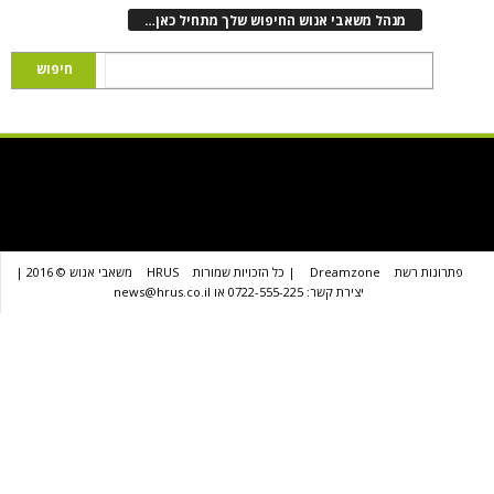
נהל משאבי אנוש החיפוש שלך מתחיל כאן…
שת
Dreamzone
| כל הזכויות שמורות
HRUS
משאבי אנוש © 2016 |
יצירת קשר: 0722-555-225 או news@hrus.co.il