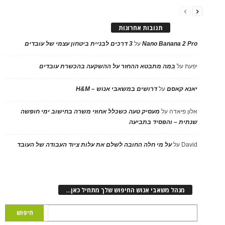
תגובות אחרונות
Nano Banana 2 Pro
על
3 דרכים לבניית ביטחון עצמי של עובדים
יפעת
על
במה מתבטא ההחזר על ההשקעה בהכשרת עובדים
יאנא קאסם
על
דרושים במשאבי אנוש – H&M
אלון פיאדה
על
מעסיק טעה כשכלל אחוזי משרה בחישוב ימי חופשה
שנתית – והפסיד בתביעה
David
על
על מי חלה החובה לשלם את עלות ציוד העבודה של העובד
מנהל משאבי אנוש החיפוש שלך מתחיל כאן…