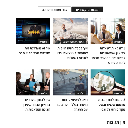
מאמרים קשורים
עוד מאותו הכותב
בלוגים
ניהול משאבי אנוש
בלוגים
5 דוגמאות לשאלות
איך לספק חוויה חיובית
איך AI משדרגת את
בריאיון שמאפשרות
למועמד פוטנציאלי בלי
תוכניות חבר מביא חבר
לראות את המועמד מבעד
לטבוע בשאלות
להכנה עם AI
בלוגים
בלוגים
בלוגים
3 סיבות לצורך בגיוס
האם לגיטימי לדחות
איך לבחון מועמדים
מותאם אישית ובאילו
מועמד בגלל חוסר כימיה
בריאיון עבודה בעידן
מקרים הוא רלוונטי
עם המנהל
הבינה המלאכותית
אין תגובות