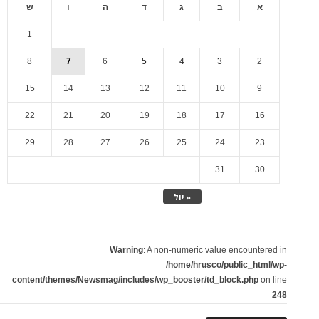
א
ב
ג
ד
ה
ו
ש
1
8
7
6
5
4
3
2
15
14
13
12
11
10
9
22
21
20
19
18
17
16
29
28
27
26
25
24
23
31
30
« יול
Warning
: A non-numeric value encountered in
/home/hrusco/public_html/wp-
content/themes/Newsmag/includes/wp_booster/td_block.php
on line
248