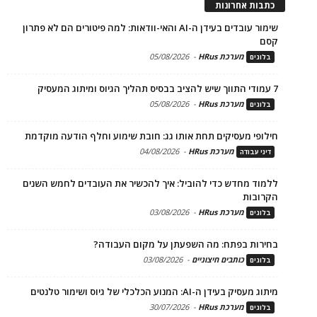
כתבות אחרונות
שימור עובדים בעידן ה-AI והאי-וודאות: למה פיטורים הם לא פתרון
קסם
מערכת HRus
-
05/08/2026
בלוגים
7 עמודי התווך שיש להציב בבסיס תהליך הגיוס ומיתוג המעסיק
מערכת HRus
-
05/08/2026
בלוגים
חילופי מעסיקים תחת אותו גג: חובת שימוע וחלף הודעה מוקדמת
מערכת HRus
-
04/08/2026
דיני עבודה
ללמוד מחדש כדי להוביל: איך להכשיר את העובדים לחמש השנים
הקרובות
מערכת HRus
-
03/08/2026
בלוגים
בחירות בפתח: מה השפעתן על מקום העבודה?
כותבים חיצוניים
-
03/08/2026
בלוגים
מיתוג מעסיק בעידן ה-AI: המנוע הכלכלי של גיוס ושימור טלנטים
מערכת HRus
-
30/07/2026
בלוגים