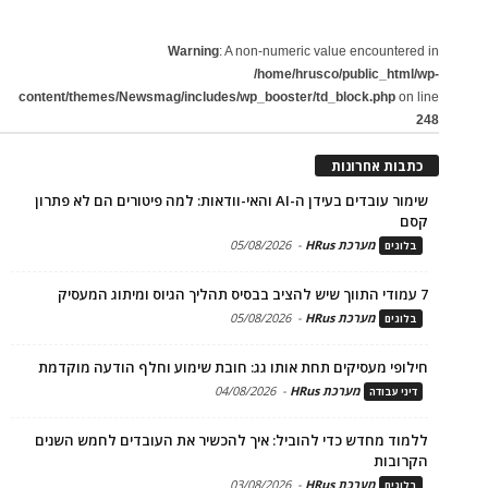
Warning
: A non-numeric value encountered in
/home/hrusco/public_html/wp-
content/themes/Newsmag/includes/wp_booster/td_block.php
on line
248
כתבות אחרונות
שימור עובדים בעידן ה-AI והאי-וודאות: למה פיטורים הם לא פתרון
קסם
מערכת HRus
-
05/08/2026
בלוגים
7 עמודי התווך שיש להציב בבסיס תהליך הגיוס ומיתוג המעסיק
מערכת HRus
-
05/08/2026
בלוגים
חילופי מעסיקים תחת אותו גג: חובת שימוע וחלף הודעה מוקדמת
מערכת HRus
-
04/08/2026
דיני עבודה
ללמוד מחדש כדי להוביל: איך להכשיר את העובדים לחמש השנים
הקרובות
מערכת HRus
-
03/08/2026
בלוגים