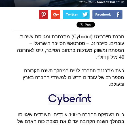
על ידי
מערכת HRus
-
18/07/2022
Twitter
Facebook
חברת סייברינט (Cyberint) מתרחבת ומגייסת עשרות
עובדים. סייברינט – סטרטאפ הסייבר הישראלי –
המפתח ומשווק מערכות בתחום הסייבר, גייס לאחרונה
40 מיליון דולר.
כעת מתכננת החברה לגייס במהלך השנה הקרובה
מספר רב של עובדים חדשים למשרדי החברה בארץ
ובעולם.
כיום מעסיקה החברה כ-100 עובדים. העובדים שיגוייסו
במהלך השנה הקרובה יגדילו את מצבת כוח האדם של