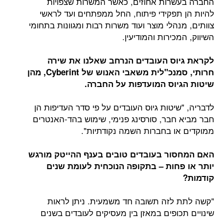
החברה בעשרות אחוזים, כאשר המשרות שצפויות
להיות הן
תפקידי פיתוח, החל ממפתחים ועד לראשי
צוותים,
מנהלי מוצר
ועוד משרות רבות ומגוונות בתחומי
השיווק, המכירות והמודיעין.
לקראת גיוס העובדים הנרחב שאלנו את שירה
חרותי, סמנכ"לית משאבי האנוש של
Cyberint
,
מהן
שיטות הגיוס המועדפות על החברה
.
לדבריה, "שיטות גיוס העובדים על פי סדר העדיפות הן
חבר מביא חבר, סורסינג פנימי, שימוש בהד-האנטרים
ממוקדים או בחברות השמה נקודתיות".
האם המחסור בעובדים טובים בענף ההייטק מורגש
יותר או פחות – בתקופה הנוכחית לעומת שנים
קודמות?
"קשה לתת לזה תשובה חד משמעית. ניתן לראות
שינויים תכופים במאזן בין מעסיקים לעובדים בשנים