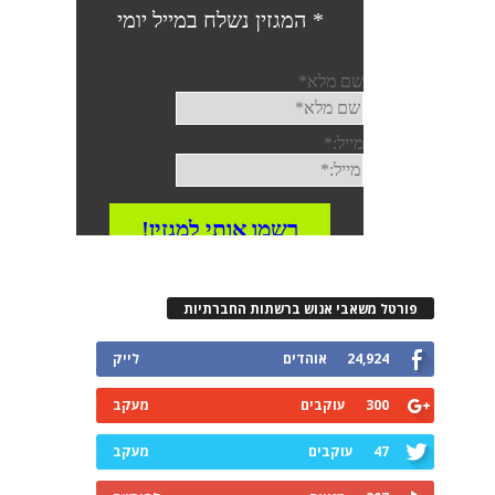
פורטל משאבי אנוש ברשתות החברתיות
24,924
אוהדים
לייק
300
עוקבים
מעקב
47
עוקבים
מעקב