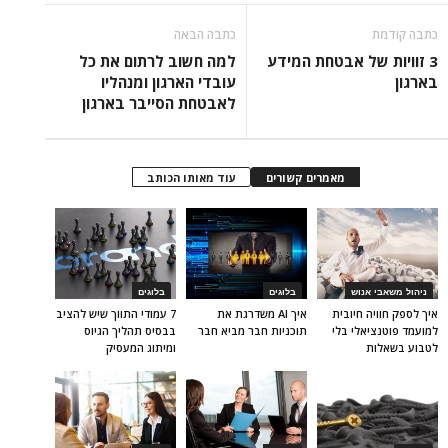
כתבה קודמת
כתבה הבאה
3 זוויות של אבטחת המידע
למה חשוב לרתום את כל
בארגון
עובדי הארגון ומנהליו
לאבטחת הסייבר בארגון
מאמרים קשורים
עוד מאותו הכותב
ניהול משאבי אנוש
בלוגים
בלוגים
איך לספק חוויה חיובית
איך AI משדרגת את
7 עמודי התווך שיש להציב
למועמד פוטנציאלי בלי
תוכניות חבר מביא חבר
בבסיס תהליך הגיוס
לטבוע בשאלות
ומיתוג המעסיק