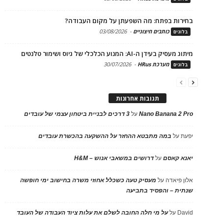
בחירות בפתח: מה השפעתן על מקום העבודה?
כותבים חיצוניים
-
03/08/2026
בלוגים
מיתוג מעסיק בעידן ה-AI: המנוע הכלכלי של גיוס ושימור טלנטים
מערכת HRus
-
30/07/2026
בלוגים
תגובות אחרונות
Nano Banana 2 Pro
על
3 דרכים לבניית ביטחון עצמי של עובדים
יפעת
על
במה מתבטא ההחזר על ההשקעה בהכשרת עובדים
יאנא קאסם
על
דרושים במשאבי אנוש – H&M
אלון פיאדה
על
מעסיק טעה כשכלל אחוזי משרה בחישוב ימי חופשה
שנתית – והפסיד בתביעה
David
על
על מי חלה החובה לשלם את עלות ציוד העבודה של העובד