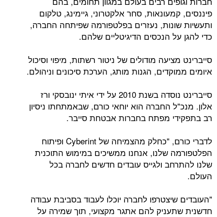
חברות וגופים רבים בעולם במגוון תחומים, בהם
פיננסים, קמעונאות, סחר אלקטרוני, גיימינג, טלקום
ותעשיות שונות, נעזרים בפלטפורמה שפיתחה החברה,
כדי להגן על הנכסים הדיגיטליים שלהם.
סייברינט מציעה מודולים של ניטור רשתות, מיפוי וסיכול
איומים ממוקדים, הגנות מותג, הערכת סיכונים וניהולם.
סייברינט נוסדה בשנת 2010 על ידי איתי ינובסקי ורז
אלון. מנכ"ל החברה הוא יוחאי כורם, שבאמתחתו ניסיון
רב בתפקידי מפתח בחברות אבטחת סייבר.
לדברי כורם, "כחלק מהצמיחה של Cyberint ופיתוח
הפלטפורמה שלנו, אנחנו ממשיכים במימוש התוכנית
שלנו להתרחב ולגייס עובדים חדשים לחברה בכל
העולם.
"העובדים שיצטרפו לחברה יוכלו לעבוד בסביבת עבודה
חדשנית שתעניק להם אתגר מקצועי, תוך שמירה על