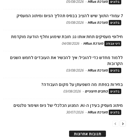
מערכת HRus
-
05/08/2026
בלוגים
7 עמודי התווך שיש להציב בבסיס תהליך הגיוס ומיתוג המעסיק
מערכת HRus
-
05/08/2026
בלוגים
חילופי מעסיקים תחת אותו גג: חובת שימוע וחלף הודעה מוקדמת
מערכת HRus
-
04/08/2026
דיני עבודה
ללמוד מחדש כדי להוביל: איך להכשיר את העובדים לחמש השנים
הקרובות
מערכת HRus
-
03/08/2026
בלוגים
בחירות בפתח: מה השפעתן על מקום העבודה?
כותבים חיצוניים
-
03/08/2026
בלוגים
מיתוג מעסיק בעידן ה-AI: המנוע הכלכלי של גיוס ושימור טלנטים
מערכת HRus
-
30/07/2026
בלוגים
תגובות אחרונות