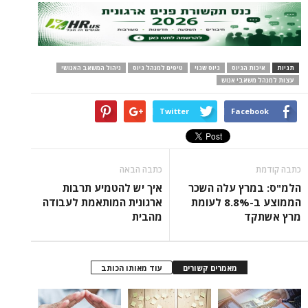
תגיות
איכות הגיוס
גיוס שגוי
טיפים למנהל גיוס
ניהול המשאב האנושי
עצות למנהל משאבי אנוש
Twitter
Facebook
כתבה קודמת
כתבה הבאה
הלמ"ס: במרץ עלה השכר
איך יש להטמיע תרבות
הממוצע ב-8.8% לעומת
ארגונית המותאמת לעבודה
מרץ אשתקד
מהבית
מאמרים קשורים
עוד מאותו הכותב