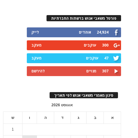
פורטל משאבי אנוש ברשתות החברתיות
24,924
אוהדים
לייק
300
עוקבים
מעקב
47
עוקבים
מעקב
307
מנויים
להירשם
סינון מאמרי משאבי אנוש לפי תאריך
אוגוסט 2026
א
ב
ג
ד
ה
ו
ש
1