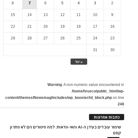
8
7
6
5
4
3
2
15
14
13
12
11
10
9
22
21
20
19
18
17
16
29
28
27
26
25
24
23
31
30
« יול
Warning
: A non-numeric value encountered in
/home/hrusco/public_html/wp-
content/themes/Newsmag/includes/wp_booster/td_block.php
on line
248
כתבות אחרונות
שימור עובדים בעידן ה-AI והאי-וודאות: למה פיטורים הם לא פתרון
קסם