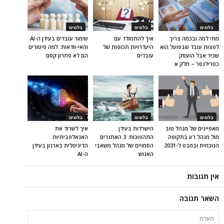
בלוגים
בלוגים
בלוגים
מתי למה ובכמה צריך
איך להתמודד עם
שימור עובדים בעידן ה-AI
לפצות עובד שבפועל הוא
היעדרויות תכופות של
והאי-וודאות: למה פיטורים
שכיר אבל הועסק
עובדים
הם לא פתרון קסם
כפרילנסר – חלק א
בלוגים
בלוגים
בלוגים
מאפיינים של מנהל טוב
הישרדות בעידן
איך לשרוד את
מול מנהל רע בתקופה
התהפוכות: 3 האתגרים
האנאלפביתיוּת
הנוכחית ובמבט ל-2031
הסמויים של מנהל משאבי
הדיגיטלית בארגון בעידן
האנוש
ה-AI
אין תגובות
השאר תגובה