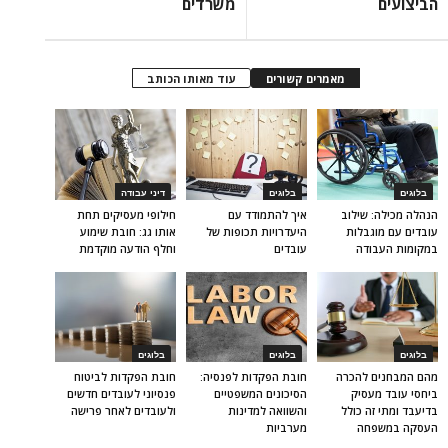
הביצועים
משרדים
מאמרים קשורים
עוד מאותו הכותב
בלוגים
בלוגים
דיני עבודה
הנהלה מכילה: שילוב
איך להתמודד עם
חילופי מעסיקים תחת
עובדים עם מוגבלות
היעדרויות תכופות של
אותו גג: חובת שימוע
במקומות העבודה
עובדים
וחלף הודעה מוקדמת
בלוגים
בלוגים
בלוגים
מהם המבחנים להכרה
חובת הפקדות לפנסיה:
חובת הפקדות לביטוח
ביחסי עובד מעסיק
הסיכונים המשפטיים
פנסיוני לעובדים חדשים
בדיעבד ומתי זה כולל
והשוואה למדינות
ולעובדים לאחר פרישה
העסקה במשפחה
מערביות