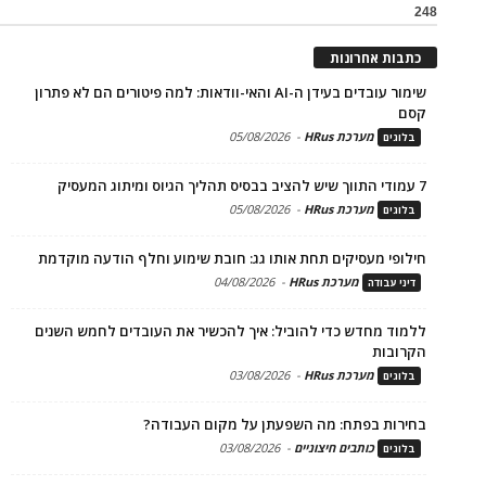
248
כתבות אחרונות
שימור עובדים בעידן ה-AI והאי-וודאות: למה פיטורים הם לא פתרון
קסם
מערכת HRus
-
05/08/2026
בלוגים
7 עמודי התווך שיש להציב בבסיס תהליך הגיוס ומיתוג המעסיק
מערכת HRus
-
05/08/2026
בלוגים
חילופי מעסיקים תחת אותו גג: חובת שימוע וחלף הודעה מוקדמת
מערכת HRus
-
04/08/2026
דיני עבודה
ללמוד מחדש כדי להוביל: איך להכשיר את העובדים לחמש השנים
הקרובות
מערכת HRus
-
03/08/2026
בלוגים
בחירות בפתח: מה השפעתן על מקום העבודה?
כותבים חיצוניים
-
03/08/2026
בלוגים