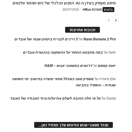
מיתוג מעסיק בעידן ה-AI: המנוע הכלכלי של גיוס ושימור טלנטים
מערכת HRus
-
30/07/2026
בלוגים
תגובות אחרונות
Nano Banana 2 Pro
על
3 דרכים לבניית ביטחון עצמי של עובדים
יפעת
על
במה מתבטא ההחזר על ההשקעה בהכשרת עובדים
יאנא קאסם
על
דרושים במשאבי אנוש – H&M
אלון פיאדה
על
מעסיק טעה כשכלל אחוזי משרה בחישוב ימי חופשה
שנתית – והפסיד בתביעה
David
על
על מי חלה החובה לשלם את עלות ציוד העבודה של העובד
מנהל משאבי אנוש החיפוש שלך מתחיל כאן…