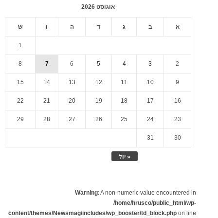
אוגוסט 2026
א
ב
ג
ד
ה
ו
ש
1
8
7
6
5
4
3
2
15
14
13
12
11
10
9
22
21
20
19
18
17
16
29
28
27
26
25
24
23
31
30
« יול
Warning
: A non-numeric value encountered in
/home/hrusco/public_html/wp-
content/themes/Newsmag/includes/wp_booster/td_block.php
on line