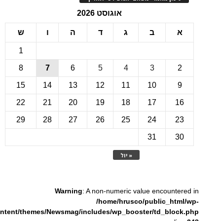
אוגוסט 2026
ב
ג
ד
ה
ו
ש
1
8
7
6
5
4
3
15
14
13
12
11
10
22
21
20
19
18
17
1
29
28
27
26
25
24
2
31
3
« יול
Warning
: A non-numeric value encounte
/home/hrusco/public_htm
content/themes/Newsmag/includes/wp_booster/td_bloc