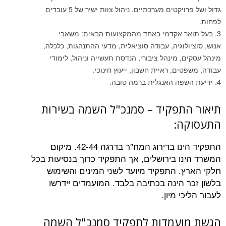
גדול ושל פרויקטים מערכתיים. ניהול צוות ישיר של 5 עובדים
 אקדמי באחד מהמקצועות הבאים: משאבי
לוגיה, עבודה סוציאלית, מדעי ההתנהגות, כלכלה,
 מינהל ציבורי, הנדסת תעשייה וניהול, לימודי
ם, ראיית חשבון, ייעוץ חינוכי.
פה האנגלית ברמה טובה.
תפקיד – סמנכ"ל השמה בשירות
ה:
התפקיד הינו בדירוג המח"ר בדרגה 42-44. מיקום
ו בירושלים, אך התפקיד כרוך בנסיעות בכל
. התפקיד מיועד לשני המינים והשימוש
 הינה בכתיבה בלבד. המועמדים יידרשו
י מיון.
עמדות לתפקיד סמנכ"ל השמה