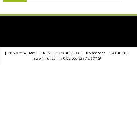
שת
Dreamzone
| כל הזכויות שמורות
HRUS
משאבי אנוש © 2016 |
יצירת קשר: 0722-555-225 או news@hrus.co.il