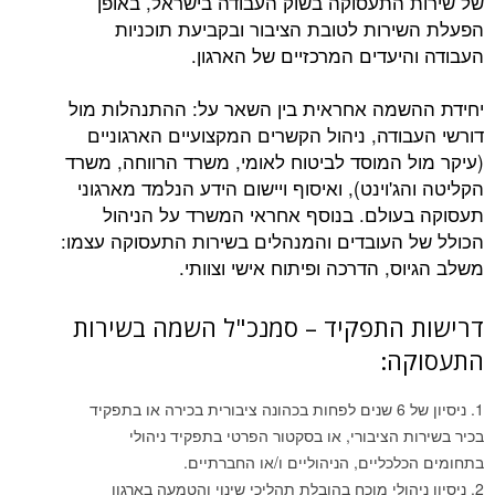
התעסוקה בשוק העבודה בישראל, באופן
רות לטובת הציבור ובקביעת תוכניות
יעדים המרכזיים של הארגון.
מה אחראית בין השאר על: ההתנהלות מול
ודה, ניהול הקשרים המקצועיים הארגוניים
 המוסד לביטוח לאומי, משרד הרווחה, משרד
'וינט), ואיסוף ויישום הידע הנלמד מארגוני
ולם. בנוסף אחראי המשרד על הניהול
העובדים והמנהלים בשירות התעסוקה עצמו:
, הדרכה ופיתוח אישי וצוותי.
התפקיד – סמנכ"ל השמה בשירות
ה:
ניסיון של 6 שנים לפחות בכהונה ציבורית בכירה או בתפקיד
 הציבורי, או בסקטור הפרטי בתפקיד ניהולי
כליים, הניהוליים ו/או החברתיים.
הולי מוכח בהובלת תהליכי שינוי והטמעה בארגון