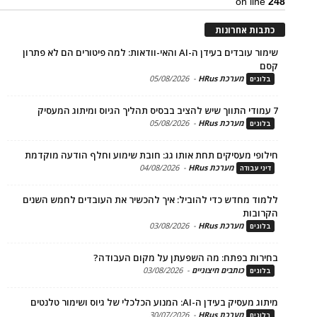
on li
ת אחרונות
שימור עובדים בעידן ה-AI והאי-וודאות: למה פיטורים הם לא פתרון
מערכת HRus
-
05/08/2026
ים
מערכת HRus
-
05/08/2026
ים
פי מעסיקים תחת אותו גג: חובת שימוע וחלף הודעה מוקדמת
מערכת HRus
-
04/08/2026
 עבודה
ד מחדש כדי להוביל: איך להכשיר את העובדים לחמש השנים
בות
מערכת HRus
-
03/08/2026
ים
ות בפתח: מה השפעתן על מקום העבודה?
כותבים חיצוניים
-
03/08/2026
ים
בעידן ה-AI: המנוע הכלכלי של גיוס ושימור טלנטים
מערכת HRus
-
30/07/2026
ים