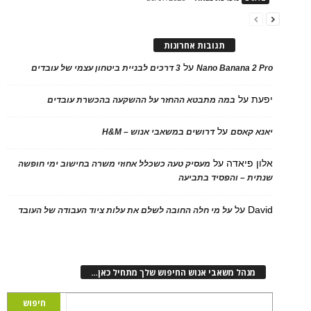
תגובות אחרונות
על
Nano Banana 2
3 דרכים לבניית ביטחון עצמי של עובדים
על
במה מתבטא ההחזר על ההשקעה בהכשרת עובדים
על
 קאסם
דרושים במשאבי אנוש – H&M
 פיאדה
על
מעסיק טעה כשכלל אחוזי משרה בחישוב ימי חופשה
ת – והפסיד בתביעה
D
על
על מי חלה החובה לשלם את עלות ציוד העבודה של העובד
נהל משאבי אנוש החיפוש שלך מתחיל כאן…