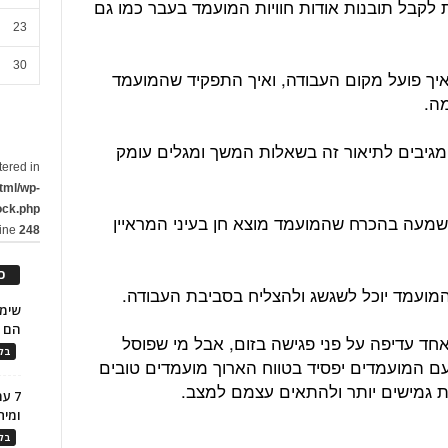
לקבל תובנות אודות חוויות המועמד בעבר כמו גם
23
30
איך פועל מקום העבודה, ואיך התפקיד שהמועמד
מה.
גיבים לתיאור זה בשאלות המשך ומגלים עומק
tered in
tml/wp-
ock.php
שמעה בהכרח שהמועמד מוצא חן בעיני המראיין
line
248
כ
עמד יוכל לשגשג ולהצליח בסביבת העבודה.
הם ל
חד עדיפה על פני פגישה בזום, אבל מי שפוסל
בלו
עם המועמדים יפסיד בטווח הארוך מועמדים טובים
יות גמישים יותר ולהתאים עצמם למצב.
7 ע
ומית
בלו