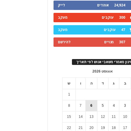
24,924
אוהדים
לייק
300
עוקבים
מעקב
47
עוקבים
מעקב
307
מנויים
להירשם
ינון מאמרי משאבי אנוש לפי תאריך
אוגוסט 2026
ב
ג
ד
ה
ו
ש
1
8
7
6
5
4
3
15
14
13
12
11
10
22
21
20
19
18
17