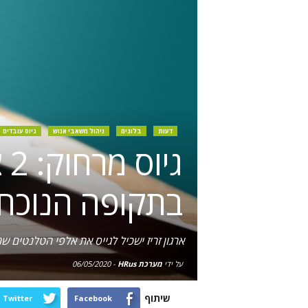
דעות
בלוגים
ניהול משאבי אנוש
גיוס עובדים
גי
בתקופה הנוכח
ארגון זריז ישכיל לגייס את אלפי הטלנטים 
על ידי
מערכת HRus
-
06/05/2020
שיתוף
Twitter
Facebook