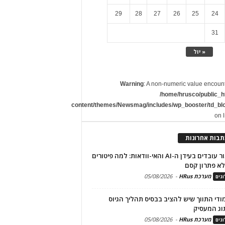
29
28
27
26
25
24
31
« יול
Warning
: A non-numeric value encoun
/home/hrusco/public_h
content/themes/Newsmag/includes/wp_booster/td_bl
on 
תבות אחרונות
שימור עובדים בעידן ה-AI והאי-וודאות: למה פיטורים
א פתרון קסם
מערכת HRus
-
05/08/2026
גים
מודי התווך שיש להציב בבסיס תהליך הגיוס
וג המעסיק
מערכת HRus
-
05/08/2026
גים