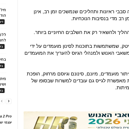
חילו
סבבי ראיונות ותהליכים שנמשכים זמן רב, אינן
הוד
 רב מדי בנסיבות הנוכחיות.
דינ
הליך ולהשאיר רק את השלבים החיוניים ביותר.
ללמו
לחמ
טק, שמשתמשות בתוכנות לסינון מועמדים על ידי
בלו
שאבי האנוש ולמנהלי הגיוס להעריך את המועמדים
בחיר
בלו
ור מועמדים, מיונם, סינונם וגיוסם מרחוק, הופכת
עת מאפשרת לגייס גם עובדים למשרות שבסופו של
ושימ
יתות.
בלו
a 2 Pro
עצמי של