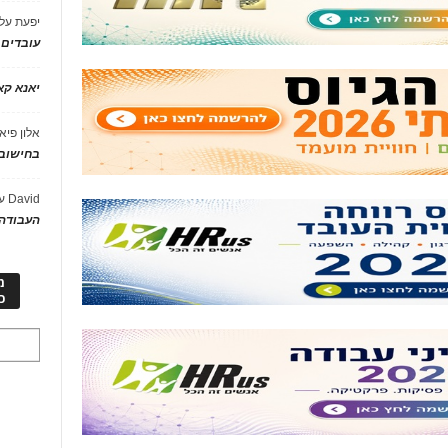
יפעת
על
עובדים
יאנא ק
אלון פיא
בחישוב 
David
ע
העבודה 
מ
כ