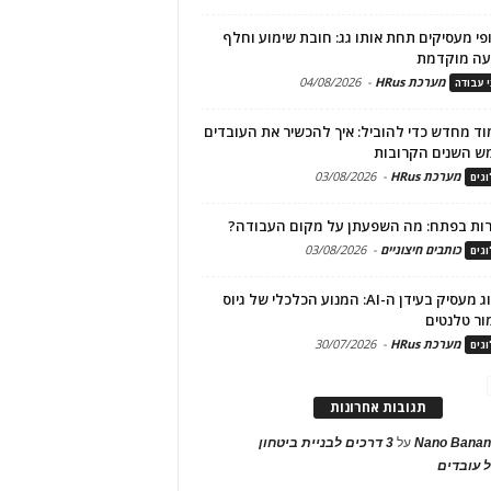
פי מעסיקים תחת אותו גג: חובת שימוע וחלף
עה מוקדמת
מערכת HRus
-
04/08/2026
י עבודה
ד מחדש כדי להוביל: איך להכשיר את העובדים
ש השנים הקרובות
מערכת HRus
-
03/08/2026
גים
ות בפתח: מה השפעתן על מקום העבודה?
כותבים חיצוניים
-
03/08/2026
גים
מיתוג מעסיק בעידן ה-AI: המנוע הכלכלי של גיוס
ור טלנטים
מערכת HRus
-
30/07/2026
גים
תגובות אחרונות
Nano Banan
על
3 דרכים לבניית ביטחון
 עובדים