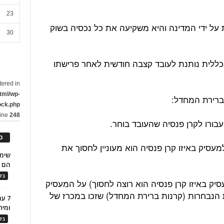
23
על ידי המדינה והיא משקיעה את כל נכסיה בשוק
30
 כללית נותנת לעובד קצבה חודשית לאחר פרישתו
tered in
tml/wp-
ברירת המחדל:
ock.php
line
248
בורו לקרן פנסיה שהעובד בוחר.
כ
עסיק באיזו קרן פנסיה הוא מעוניין לחסוך את
הם ל
בלו
יק באיזו קרן פנסיה הוא רוצה לחסוך) על המעסיק
נבחרות (קרנות ברירת המחדל) שזכו במכרז של
7 ע
ומית
בלו