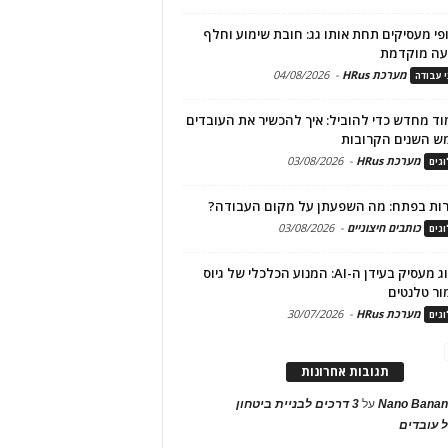
פי מעסיקים תחת אותו גג: חובת שימוע וחלף
עה מוקדמת
מערכת HRus
-
04/08/2026
י עבודה
ד מחדש כדי להוביל: איך להכשיר את העובדים
ש השנים הקרובות
מערכת HRus
-
03/08/2026
גים
ות בפתח: מה השפעתן על מקום העבודה?
כותבים חיצוניים
-
03/08/2026
גים
מיתוג מעסיק בעידן ה-AI: המנוע הכלכלי של גיוס
ור טלנטים
מערכת HRus
-
30/07/2026
גים
תגובות אחרונות
Nano Banan
על
3 דרכים לבניית ביטחון
 עובדים