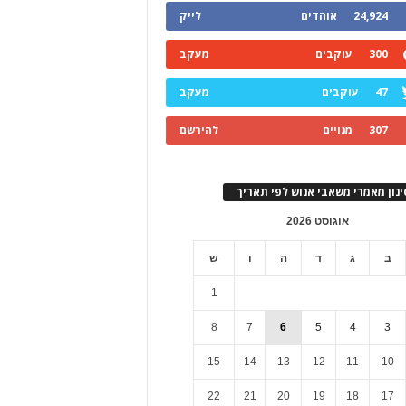
24,924
אוהדים
לייק
300
עוקבים
מעקב
47
עוקבים
מעקב
307
מנויים
להירשם
ינון מאמרי משאבי אנוש לפי תאריך
אוגוסט 2026
ב
ג
ד
ה
ו
ש
1
8
7
6
5
4
3
15
14
13
12
11
10
22
21
20
19
18
17