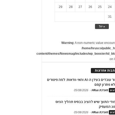
29
28
27
26
25
24
31
« יול
Warning
: A non-numeric value encoun
/home/hrusco/public_h
content/themes/Newsmag/includes/wp_booster/td_bl
on 
תבות אחרונות
שימור עובדים בעידן ה-AI והאי-וודאות: למה פיטורים
א פתרון קסם
מערכת HRus
-
05/08/2026
גים
מודי התווך שיש להציב בבסיס תהליך הגיוס
וג המעסיק
מערכת HRus
-
05/08/2026
גים