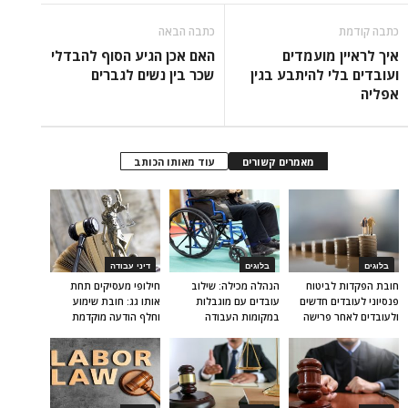
כתבה קודמת
כתבה הבאה
איך לראיין מועמדים
האם אכן הגיע הסוף להבדלי
ועובדים בלי להיתבע בגין
שכר בין נשים לגברים
אפליה
מאמרים קשורים
עוד מאותו הכותב
בלוגים
בלוגים
דיני עבודה
חובת הפקדות לביטוח
הנהלה מכילה: שילוב
חילופי מעסיקים תחת
פנסיוני לעובדים חדשים
עובדים עם מוגבלות
אותו גג: חובת שימוע
ולעובדים לאחר פרישה
במקומות העבודה
וחלף הודעה מוקדמת