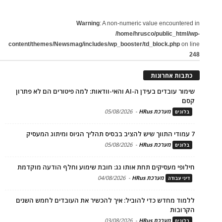
Warning
: A non-numeric value encountered in
/home/hrusco/public_html/wp-
content/themes/Newsmag/includes/wp_booster/td_block.php
on line
248
כתבות אחרונות
שימור עובדים בעידן ה-AI והאי-וודאות: למה פיטורים הם לא פתרון
קסם
מערכת HRus
-
05/08/2026
בלוגים
7 עמודי התווך שיש להציב בבסיס תהליך הגיוס ומיתוג המעסיק
מערכת HRus
-
05/08/2026
בלוגים
חילופי מעסיקים תחת אותו גג: חובת שימוע וחלף הודעה מוקדמת
מערכת HRus
-
04/08/2026
דיני עבודה
ללמוד מחדש כדי להוביל: איך להכשיר את העובדים לחמש השנים
הקרובות
מערכת HRus
-
03/08/2026
בלוגים