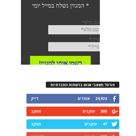
פורטל משאבי אנוש ברשתות החברתיות
24,924
אוהדים
לייק
300
עוקבים
מעקב
47
עוקבים
מעקב