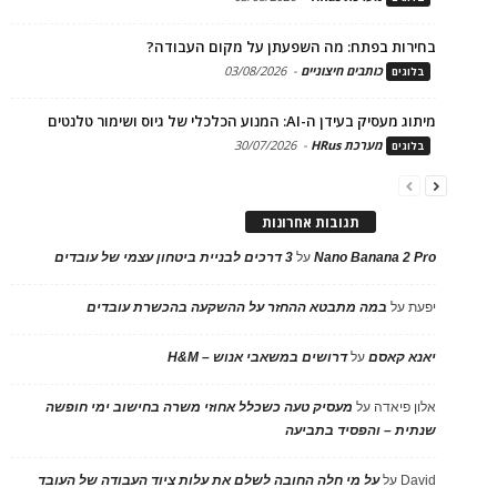
בחירות בפתח: מה השפעתן על מקום העבודה?
כותבים חיצוניים
-
03/08/2026
בלוגים
מיתוג מעסיק בעידן ה-AI: המנוע הכלכלי של גיוס ושימור טלנטים
מערכת HRus
-
30/07/2026
בלוגים
תגובות אחרונות
Nano Banana 2 Pro
על
3 דרכים לבניית ביטחון עצמי של עובדים
יפעת
על
במה מתבטא ההחזר על ההשקעה בהכשרת עובדים
יאנא קאסם
על
דרושים במשאבי אנוש – H&M
אלון פיאדה
על
מעסיק טעה כשכלל אחוזי משרה בחישוב ימי חופשה
שנתית – והפסיד בתביעה
David
על
על מי חלה החובה לשלם את עלות ציוד העבודה של העובד