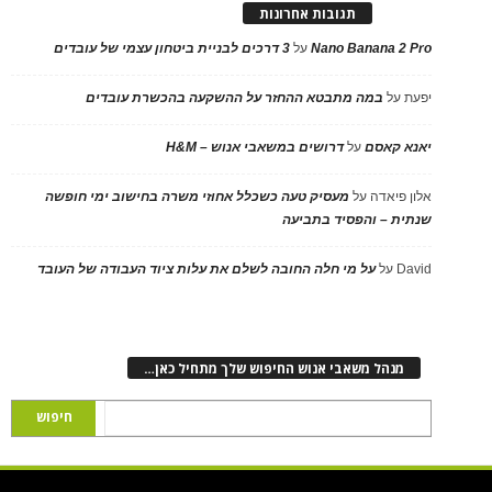
תגובות אחרונות
Nano Banana 2 Pro
על
3 דרכים לבניית ביטחון עצמי של עובדים
יפעת
על
במה מתבטא ההחזר על ההשקעה בהכשרת עובדים
יאנא קאסם
על
דרושים במשאבי אנוש – H&M
אלון פיאדה
על
מעסיק טעה כשכלל אחוזי משרה בחישוב ימי חופשה
שנתית – והפסיד בתביעה
David
על
על מי חלה החובה לשלם את עלות ציוד העבודה של העובד
מנהל משאבי אנוש החיפוש שלך מתחיל כאן…