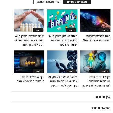
מאמרים קשורים
עוד מאותו הכותב
בלוגים
בלוגים
בלוגים
מפת הדרכים למנהלי
מיתוג מעסיק בעידן ה-AI:
שימור עובדים בעידן ה-AI
משאבי אנוש בעידן ה-AI
המנוע הכלכלי של גיוס
והאי-וודאות: למה פיטורים
ושימור טלנטים
הם לא פתרון קסם
בלוגים
בלוגים
בלוגים
איך לבנות תוכנית
ישראל מובילה באימוץ AI
איך AI משדרגת את
'שגרירים דיגיטליים'
אבל יש פערים מדאיגים
תוכניות חבר מביא חבר
להאצת אימוץ AI בארגון
בין הייטק לשאר המשק
אין תגובות
השאר תגובה