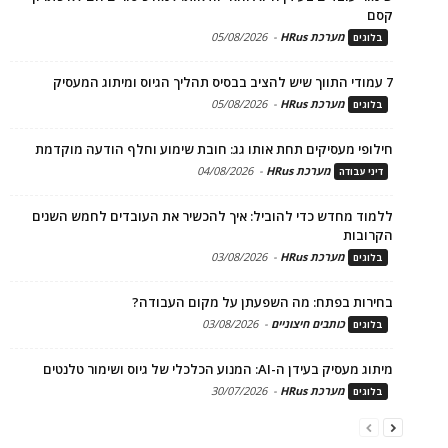
קסם
מערכת HRus
-
05/08/2026
בלוגים
7 עמודי התווך שיש להציב בבסיס תהליך הגיוס ומיתוג המעסיק
מערכת HRus
-
05/08/2026
בלוגים
חילופי מעסיקים תחת אותו גג: חובת שימוע וחלף הודעה מוקדמת
מערכת HRus
-
04/08/2026
דיני עבודה
ללמוד מחדש כדי להוביל: איך להכשיר את העובדים לחמש השנים
הקרובות
מערכת HRus
-
03/08/2026
בלוגים
בחירות בפתח: מה השפעתן על מקום העבודה?
כותבים חיצוניים
-
03/08/2026
בלוגים
מיתוג מעסיק בעידן ה-AI: המנוע הכלכלי של גיוס ושימור טלנטים
מערכת HRus
-
30/07/2026
בלוגים