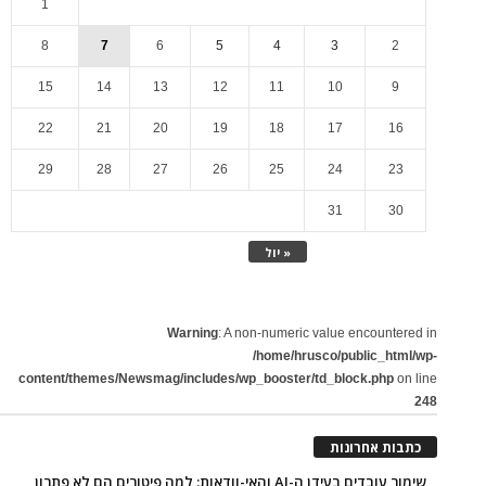
1
8
7
6
5
4
3
2
15
14
13
12
11
10
9
22
21
20
19
18
17
16
29
28
27
26
25
24
23
31
30
« יול
Warning
: A non-numeric value encountered in
/home/hrusco/public_html/wp-
content/themes/Newsmag/includes/wp_booster/td_block.php
on line
248
כתבות אחרונות
שימור עובדים בעידן ה-AI והאי-וודאות: למה פיטורים הם לא פתרון