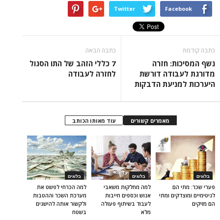
Twitter
Facebook
כתבה קודמת
כתבה הבאה
נשף המסיכות: חזרה
7 כללי הזהב של התו הסגול
מדורגת לעבודה דורשת
לחזרה לעבודה
היערכות למניעת הדבקות
מאמרים קשורים
עוד מאותו הכותב
בלוגים
בלוגים
בלוגים
פערי שכר: מתי הם
למה מחלקות משאבי
למה הכרחי לפשט את
לגיטימיים ומוצדקים ומתי
אנוש וכספים חייבות
מערכת השכר וההטבות
הם מזיקים
לעבוד בשיתוף פעולה
ולקשור אותה להישגים
מלא
בשטח