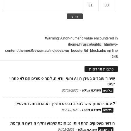
31
30
« יול
Warning
: A non-numeric value encountered in
/home/hrusco/public_html/wp-
content/themes/Newsmag/includes/wp_booster/td_block.php
on line
248
כתבות אחרונות
שימור עובדים בעידן ה-AI והאי-וודאות: למה פיטורים הם לא פתרון
קסם
מערכת HRus
-
05/08/2026
בלוגים
7 עמודי התווך שיש להציב בבסיס תהליך הגיוס ומיתוג המעסיק
מערכת HRus
-
05/08/2026
בלוגים
חילופי מעסיקים תחת אותו גג: חובת שימוע וחלף הודעה מוקדמת
מערכת HRus
-
04/08/2026
דיני עבודה