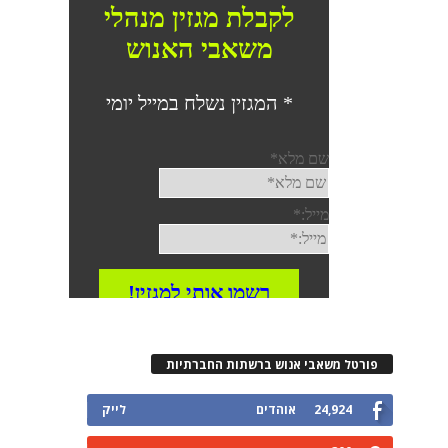
פורטל משאבי אנוש ברשתות החברתיות
24,924
אוהדים
לייק