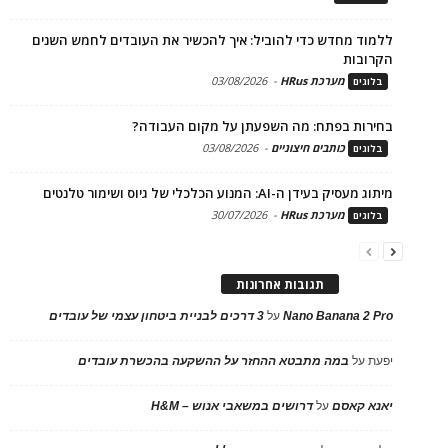
ללמוד מחדש כדי להוביל: איך להכשיר את העובדים לחמש השנים
הקרובות
מערכת HRus
-
03/08/2026
בלוגים
בחירות בפתח: מה השפעתן על מקום העבודה?
כותבים חיצוניים
-
03/08/2026
בלוגים
מיתוג מעסיק בעידן ה-AI: המנוע הכלכלי של גיוס ושימור טלנטים
מערכת HRus
-
30/07/2026
בלוגים
תגובות אחרונות
Nano Banana 2 Pro
על
3 דרכים לבניית ביטחון עצמי של עובדים
יפעת
על
במה מתבטא ההחזר על ההשקעה בהכשרת עובדים
יאנא קאסם
על
דרושים במשאבי אנוש – H&M