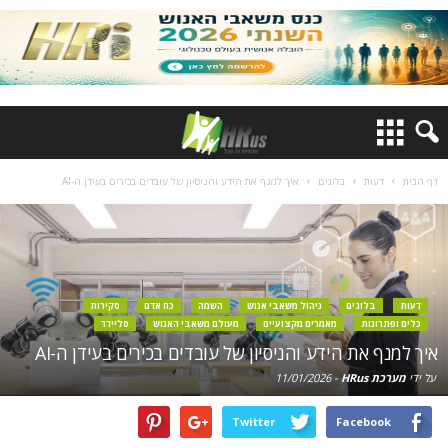
דף הבית
דעות
בלוגים
איך למנף את הידע והניסיון של עובדים בכירים בעידן ה-AI
דעות
בלוגים
ניהול משאבי אנוש
השמה
כח אדם
סקירות
כלים ופתרונות
מאמרים מקצועיים
מעולם משאבי האנוש
סליידר
איך למנף את הידע והניסיון של עובדים בכירים בעידן ה-AI
על ידי
מערכת HRus
-
11/01/2026
Twitter
Facebook