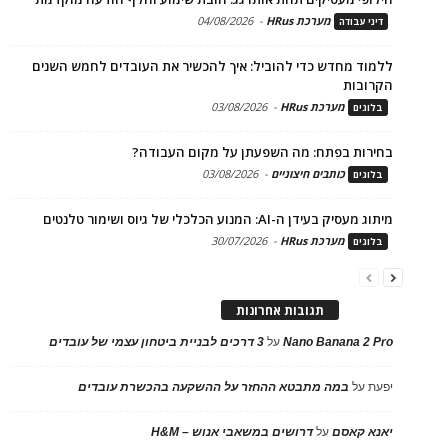
מערכת HRus
-
04/08/2026
דיני עבודה
ללמוד מחדש כדי להוביל: איך להכשיר את העובדים לחמש השנים
הקרובות
מערכת HRus
-
03/08/2026
בלוגים
בחירות בפתח: מה השפעתן על מקום העבודה?
כותבים חיצוניים
-
03/08/2026
בלוגים
מיתוג מעסיק בעידן ה-AI: המנוע הכלכלי של גיוס ושימור טלנטים
מערכת HRus
-
30/07/2026
בלוגים
תגובות אחרונות
Nano Banana 2 Pro
על
3 דרכים לבניית ביטחון עצמי של עובדים
יפעת
על
במה מתבטא ההחזר על ההשקעה בהכשרת עובדים
יאנא קאסם
על
דרושים במשאבי אנוש – H&M