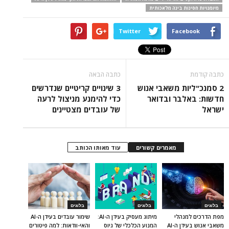
מיומנויות חסינות בינה מלאכותית
Twitter
Facebook
כתבה קודמת
כתבה הבאה
2 סמנכ"ליות משאבי אנוש
3 שינויים קריטיים שנדרשים
חדשות: באלבר ובדואר
כדי להימנע מניצול לרעה
ישראל
של עובדים מצטיינים
מאמרים קשורים
עוד מאותו הכותב
בלוגים
בלוגים
בלוגים
מפת הדרכים למנהלי
מיתוג מעסיק בעידן ה-AI:
שימור עובדים בעידן ה-AI
משאבי אנוש בעידן ה-AI
המנוע הכלכלי של גיוס
והאי-וודאות: למה פיטורים