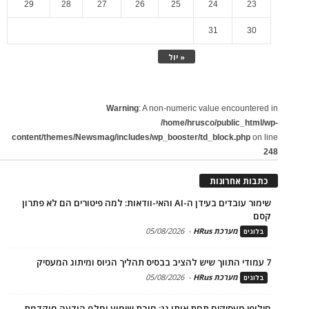
29
28
27
26
25
24
23
31
30
« יול
Warning
: A non-numeric value encountered in
/home/hrusco/public_html/wp-
content/themes/Newsmag/includes/wp_booster/td_block.php
on line
248
כתבות אחרונות
שימור עובדים בעידן ה-AI והאי-וודאות: למה פיטורים הם לא פתרון
קסם
מערכת HRus
-
05/08/2026
בלוגים
7 עמודי התווך שיש להציב בבסיס תהליך הגיוס ומיתוג המעסיק
מערכת HRus
-
05/08/2026
בלוגים
חילופי מעסיקים תחת אותו גג: חובת שימוע וחלף הודעה מוקדמת