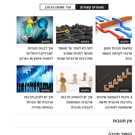
מאמרים קשורים
עוד מאותו הכותב
בלוגים
בלוגים
בלוגים
גמישות מבנית וחוסן
למה לא לוותר על מועמד
איך לבנות תוכנית
ארגוני לקראת העשור
מוכשר למרות שמגיע
'שגרירים דיגיטליים'
הבא
מתרבויות ארגוניות שונות
להאצת אימוץ AI בארגון
בלוגים
בלוגים
בלוגים
3 סיבות להטמעת שינויים
איך יש להטמיע תרבות
איך יש לתכנן תרבות
בתרבות ארגונית חדשה
ארגונית המותאמת
ארגונית של חברות
שהוטמעה לאחרונה
לעבודה מהבית
בצמיחה מהירה
אין תגובות
השאר תגובה