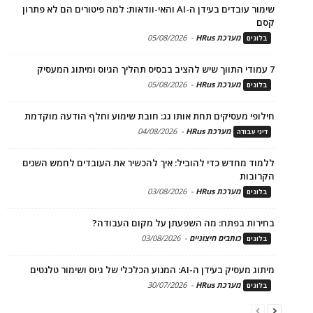
שימור עובדים בעידן ה-AI והאי-וודאות: למה פיטורים הם לא פתרון
קסם
מערכת HRus
-
05/08/2026
בלוגים
7 עמודי התווך שיש להציב בבסיס תהליך הגיוס ומיתוג המעסיק
מערכת HRus
-
05/08/2026
בלוגים
חילופי מעסיקים תחת אותו גג: חובת שימוע וחלף הודעה מוקדמת
מערכת HRus
-
04/08/2026
דיני עבודה
ללמוד מחדש כדי להוביל: איך להכשיר את העובדים לחמש השנים
הקרובות
מערכת HRus
-
03/08/2026
בלוגים
בחירות בפתח: מה השפעתן על מקום העבודה?
כותבים חיצוניים
-
03/08/2026
בלוגים
מיתוג מעסיק בעידן ה-AI: המנוע הכלכלי של גיוס ושימור טלנטים
מערכת HRus
-
30/07/2026
בלוגים