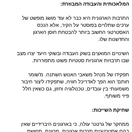
המלאכותית והעבודה המבוזרת:
התרבות הארגונית היא כבר לא עוד מושג מופשט של
ערכים שתלויים בפוסטר על הקיר, אלא הנכס
האסטרטגי החשוב ביותר להבטחת חוסן הארגון
והחדשנות שלו.
השינויים המואצים בשוק העבודה ובשוקי היעד יצרו מצב
שבו תרבויות ארגוניות סטטיות פשוט מתפוררות.
תפקידו של מנהל משאבי האנוש השתנה. מ'שומר
חותם' הוא הפך לאדריכל חוויה, שתפקידו ליצור חיבור
משמעותי בין עובדים, טכנולוגיה וחזון, גם כשאין חלל
פיזי משותף.
שחיקת השייכות:
ממחקר של גרטנר עולה, כי בארגונים היברידיים שאין
בהם אסטרטגיית תרבות ארגונית מכוונת, תחושת