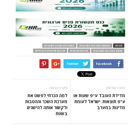
תגיות
הטמעת התרבות הארגונית
הסתגלות מהירה לשינויים
מהפך בתרבות הארגונית
תרבות ארגונית
תרבות ארגונית היברידית
Twitter
Facebook
כתבה קודמת
כתבה הבאה
מדידת העובד ע"פ שעות או
למה הכרחי לפשט את
ע"פ תוצאות: ישראל לעומת
מערכת השכר וההטבות
מדינות במערב
ולקשור אותה להישגים
בשטח