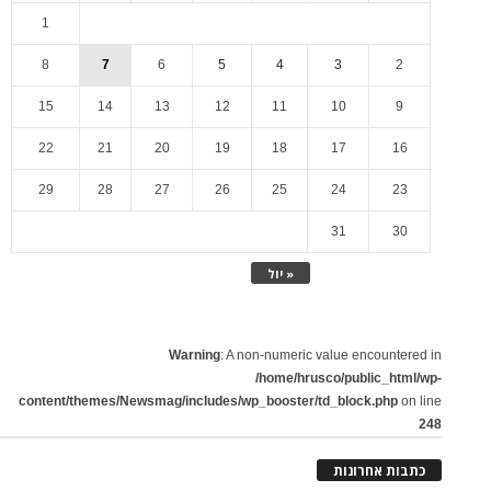
1
8
7
6
5
4
3
2
15
14
13
12
11
10
9
22
21
20
19
18
17
16
29
28
27
26
25
24
23
31
30
« יול
Warning
: A non-numeric value encountered in
/home/hrusco/public_html/wp-
content/themes/Newsmag/includes/wp_booster/td_block.php
on line
248
כתבות אחרונות